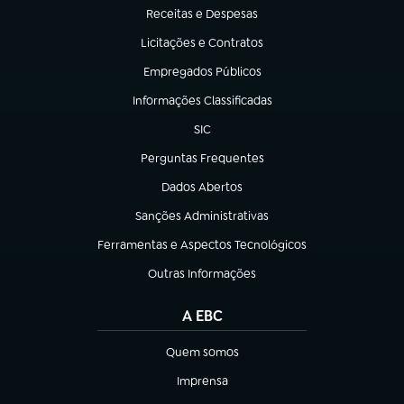
Receitas e Despesas
(abre em nova aba)
Licitações e Contratos
(abre em nova aba)
Empregados Públicos
(abre em nova aba)
Informações Classificadas
(abre em nova aba)
SIC
(abre em nova aba)
Perguntas Frequentes
(abre em nova aba)
Dados Abertos
(abre em nova aba)
Sanções Administrativas
(abre em nova aba)
Ferramentas e Aspectos Tecnológicos
(abre em nova aba)
Outras Informações
(abre em nova aba)
A EBC
Quem somos
(abre em nova aba)
Imprensa
(abre em nova aba)