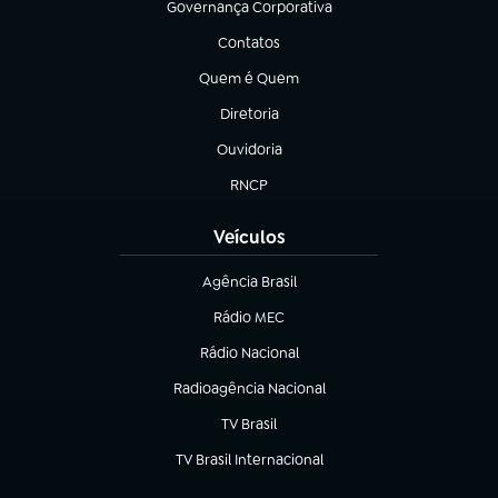
Governança Corporativa
(abre em nova aba)
Contatos
(abre em nova aba)
Quem é Quem
(abre em nova aba)
Diretoria
(abre em nova aba)
Ouvidoria
(abre em nova aba)
RNCP
(abre em nova aba)
Veículos
Agência Brasil
(abre em nova aba)
Rádio MEC
Rádio Nacional
(abre em nova aba)
Radioagência Nacional
(abre em nova aba)
TV Brasil
(abre em nova aba)
TV Brasil Internacional
(abre em nova aba)