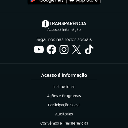
(abre em nova aba)
TRANSPARÊNCIA
Acesso à Informação
Siga-nos nas redes sociais
Acesso à Informação
Institucional
(abre em nova aba)
Ações e Programas
(abre em nova aba)
Participação Social
(abre em nova aba)
Auditorias
(abre em nova aba)
Convênios e Transferências
(abre em nova aba)