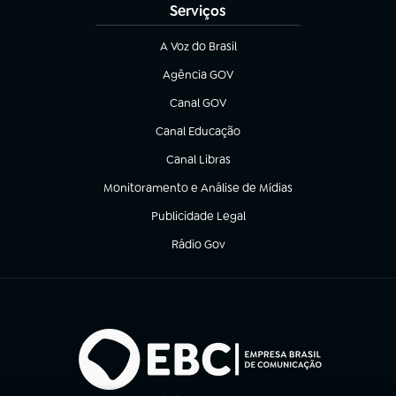
Serviços
A Voz do Brasil
(abre em nova aba)
Agência GOV
(abre em nova aba)
Canal GOV
(abre em nova aba)
Canal Educação
(abre em nova aba)
Canal Libras
(abre em nova aba)
Monitoramento e Análise de Mídias
(abre em nova aba)
Publicidade Legal
(abre em nova aba)
Rádio Gov
(abre em nova aba)