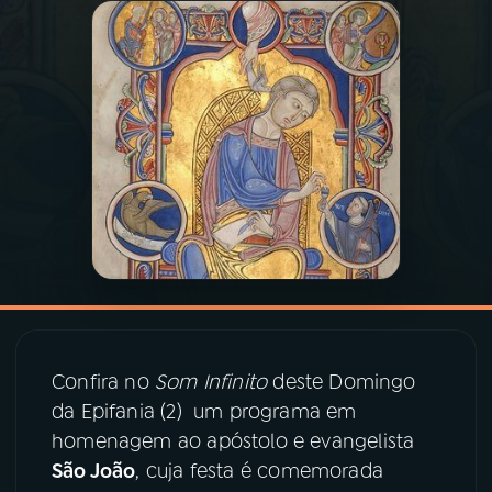
03
PROGRAMAÇÃO
04
PROGRAMAS
05
PODCASTS
06
VIDEOCASTS
07
ÚLTIMAS
Confira no
Som Infinito
deste Domingo
da Epifania (2) um programa em
08
PRÊMIO RÁDIO MEC
homenagem ao apóstolo e evangelista
São João
, cuja festa é comemorada
ACOMPANHE A RÁDIO MEC