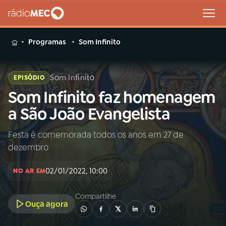
MENU
Programas
Som Infinito
Som Infinito
EPISÓDIO
Som Infinito faz homenagem
Buscar
na
a São João Evangelista
Rádio
Buscar
MEC
Festa é comemorada todos os anos em 27 de
dezembro
Início
AO VIVO
02/01/2022, 10:00
NO AR EM
01
INÍCIO
Compartilhe
Ouça agora
02
A RÁDIO