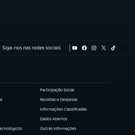
Siga-nos nas redes sociais
Participação Social
(abre em nova aba)
as
Receitas e Despesas
(abre em nova aba)
Informações Classificadas
(abre em nova aba)
Dados Abertos
(abre em nova aba)
Tecnológicos
Outras Informações
(abre em nova aba)