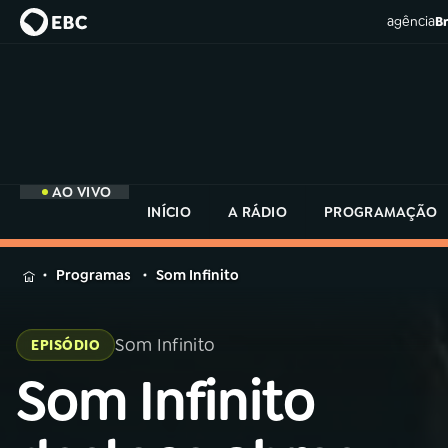
agência
Br
AO VIVO
INÍCIO
A RÁDIO
PROGRAMAÇÃO
MENU
Programas
Som Infinito
Buscar
na
Som Infinito
Rádio
EPISÓDIO
Buscar
MEC
Buscar
Som Infinito
na
Rádio
Início
AO VIVO