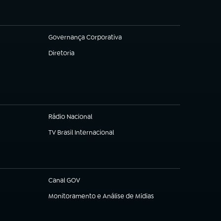
Governança Corporativa
(abre em nova aba)
Diretoria
(abre em nova aba)
Rádio Nacional
(abre em nova aba)
TV Brasil Internacional
(abre em nova aba)
Canal GOV
(abre em nova aba)
Monitoramento e Análise de Mídias
(abre em nova aba)