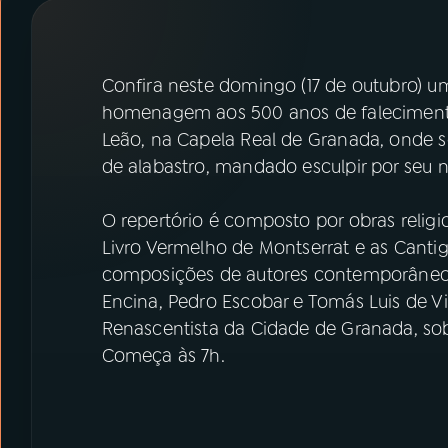
07
ÚLTIMAS
08
PRÊMIO RÁDIO MEC
Confira neste domingo (17 de outubro) 
homenagem aos 500 anos de falecimento d
Leão, na Capela Real de Granada, onde s
ACOMPANHE A RÁDIO MEC
de alabastro, mandado esculpir por seu n
YouTube
Facebook
O repertório é composto por obras relig
Instagram
X
Livro Vermelho de Montserrat e as Cant
composições de autores contemporâneos
TikTok
Encina, Pedro Escobar e Tomás Luis de Vi
Renascentista da Cidade de Granada, sob
Começa às 7h.