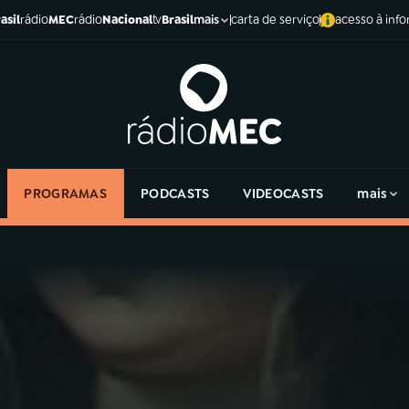
asil
rádio
MEC
rádio
Nacional
tv
Brasil
carta de serviço
acesso à inf
mais
PROGRAMAS
PODCASTS
VIDEOCASTS
mais