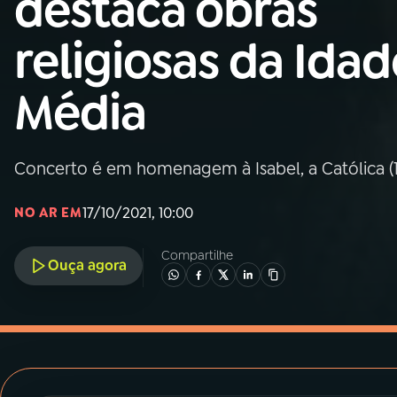
destaca obras
MEC
religiosas da Idad
01
INÍCIO
Média
02
A RÁDIO
Concerto é em homenagem à Isabel, a Católica (1
03
PROGRAMAÇÃO
17/10/2021, 10:00
NO AR EM
04
PROGRAMAS
Compartilhe
Ouça agora
05
PODCASTS
06
VIDEOCASTS