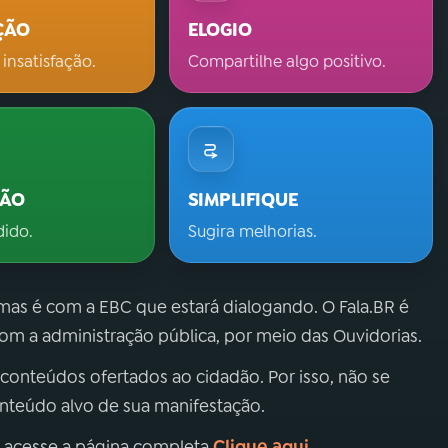
ÇÃO
ELOGIO
 insatisfação.
Compartilhe algo positivo.
ÇÃO
SIMPLIFIQUE
dido.
Sugira melhorias.
 mas é com a EBC que estará dialogando. O Fala.BR é
m a administração pública, por meio das Ouvidorias.
 conteúdos ofertados ao cidadão. Por isso, não se
onteúdo alvo de sua manifestação.
Clique aqui
, acesse a página completa
.