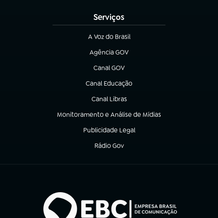
Serviços
A Voz do Brasil
(abre em nova aba)
Agência GOV
(abre em nova aba)
Canal GOV
(abre em nova aba)
Canal Educação
(abre em nova aba)
Canal Libras
(abre em nova aba)
Monitoramento e Análise de Mídias
(abre em nova aba)
Publicidade Legal
(abre em nova aba)
Rádio Gov
(abre em nova aba)