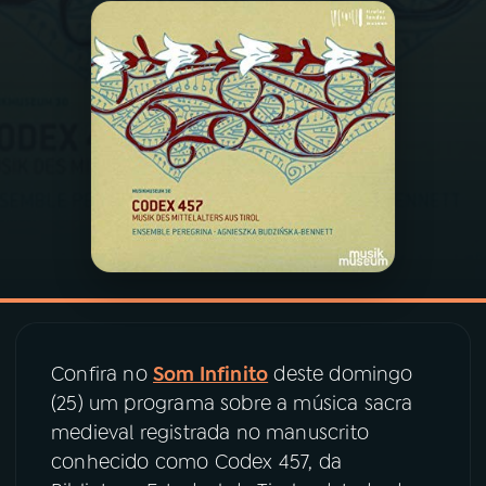
03
PROGRAMAÇÃO
04
PROGRAMAS
05
PODCASTS
06
VIDEOCASTS
07
ÚLTIMAS
Confira no
Som Infinito
deste domingo
(25) um programa sobre a música sacra
08
PRÊMIO RÁDIO MEC
medieval registrada no manuscrito
conhecido como Codex 457, da
ACOMPANHE A RÁDIO MEC