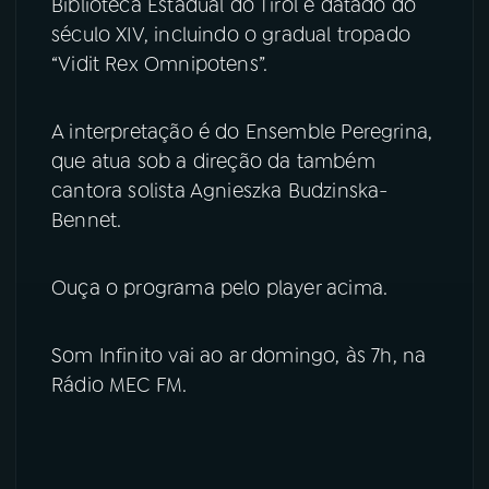
Biblioteca Estadual do Tirol e datado do
século XIV, incluindo o gradual tropado
YouTube
Facebook
“Vidit Rex Omnipotens”.
Instagram
X
A interpretação é do Ensemble Peregrina,
TikTok
que atua sob a direção da também
cantora solista Agnieszka Budzinska-
Bennet.
Ouça o programa pelo player acima.
Som Infinito vai ao ar domingo, às 7h, na
Rádio MEC FM.