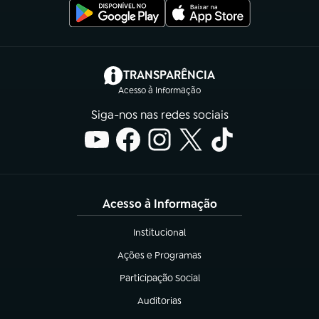
(abre em nova aba)
TRANSPARÊNCIA
Acesso à Informação
Siga-nos nas redes sociais
Acesso à Informação
Institucional
(abre em nova aba)
Ações e Programas
(abre em nova aba)
Participação Social
(abre em nova aba)
Auditorias
(abre em nova aba)