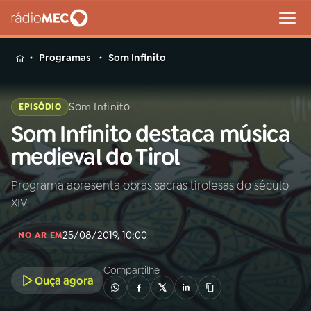
MENU
Programas
Som Infinito
Som Infinito
EPISÓDIO
Som Infinito destaca música
Buscar
na
medieval do Tirol
Rádio
Buscar
MEC
Programa apresenta obras sacras tirolesas do século
XIV
Início
AO VIVO
25/08/2019, 10:00
NO AR EM
01
INÍCIO
Compartilhe
Ouça agora
02
A RÁDIO