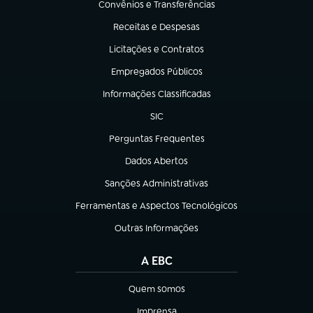
Convênios e Transferências
(abre em nova aba)
Receitas e Despesas
(abre em nova aba)
Licitações e Contratos
(abre em nova aba)
Empregados Públicos
(abre em nova aba)
Informações Classificadas
(abre em nova aba)
SIC
(abre em nova aba)
Perguntas Frequentes
(abre em nova aba)
Dados Abertos
(abre em nova aba)
Sanções Administrativas
(abre em nova aba)
Ferramentas e Aspectos Tecnológicos
(abre em nova aba)
Outras Informações
(abre em nova aba)
A EBC
Quem somos
(abre em nova aba)
Imprensa