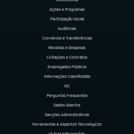
(abre em nova aba)
Ações e Programas
(abre em nova aba)
Participação Social
(abre em nova aba)
Auditorias
(abre em nova aba)
Convênios e Transferências
(abre em nova aba)
Receitas e Despesas
(abre em nova aba)
Licitações e Contratos
(abre em nova aba)
Empregados Públicos
(abre em nova aba)
Informações Classificadas
(abre em nova aba)
SIC
(abre em nova aba)
Perguntas Frequentes
(abre em nova aba)
Dados Abertos
(abre em nova aba)
Sanções Administrativas
(abre em nova aba)
Ferramentas e Aspectos Tecnológicos
(abre em nova aba)
Outras Informações