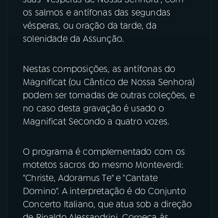
os salmos e antífonas das segundas
YouTube
Facebook
vésperas, ou oração da tarde, da
solenidade da Assunção.
Instagram
X
Nestas composições, as antífonas do
TikTok
Magnificat (ou Cântico de Nossa Senhora)
podem ser tomadas de outras coleções, e
no caso desta gravação é usado o
Magnificat Secondo a quatro vozes.
O programa é complementado com os
motetos sacros do mesmo Monteverdi:
"Christe, Adoramus Te" e "Cantate
Domino". A interpretação é do Conjunto
Concerto Italiano, que atua sob a direção
de Rinaldo Alessandrini. Começa às