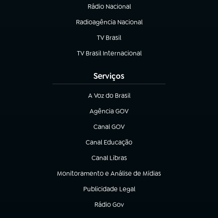
Rádio Nacional
(abre em nova aba)
Radioagência Nacional
(abre em nova aba)
TV Brasil
(abre em nova aba)
TV Brasil Internacional
(abre em nova aba)
Serviços
A Voz do Brasil
(abre em nova aba)
Agência GOV
(abre em nova aba)
Canal GOV
(abre em nova aba)
Canal Educação
(abre em nova aba)
Canal Libras
(abre em nova aba)
Monitoramento e Análise de Mídias
(abre em nova aba)
Publicidade Legal
(abre em nova aba)
Rádio Gov
(abre em nova aba)