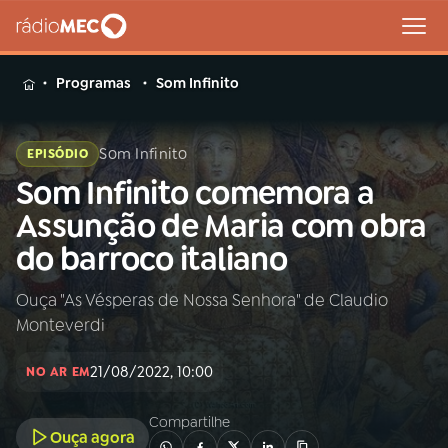
MENU
Programas
Som Infinito
Som Infinito
EPISÓDIO
Som Infinito comemora a
Buscar
na
Assunção de Maria com obra
Rádio
Buscar
do barroco italiano
MEC
Ouça "As Vésperas de Nossa Senhora" de Claudio
Início
AO VIVO
Monteverdi
01
INÍCIO
21/08/2022, 10:00
NO AR EM
Compartilhe
02
A RÁDIO
Ouça agora