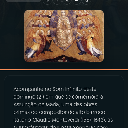
03
PROGRAMAÇÃO
04
PROGRAMAS
05
PODCASTS
06
VIDEOCASTS
Acompanhe no Som Infinito deste
07
ÚLTIMAS
domingo (21) em que se comemora a
Assunção de Maria, uma das obras
08
PRÊMIO RÁDIO MEC
primas do compositor do alto barroco
italiano Claudio Monteverdi (1567-1643), as
suas "Vésperas de Nossa Senhora", com
ACOMPANHE A RÁDIO MEC