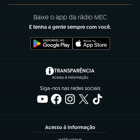
Baixe o app da rádio MEC
E tenha a gente sempre com você.
(abre em nova aba)
TRANSPARÊNCIA
Acesso à Informação
Siga-nos nas redes sociais
Acesso à Informação
Institucional