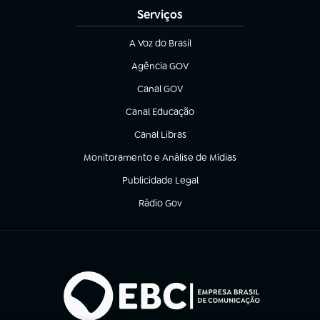
Serviços
A Voz do Brasil
(abre em nova aba)
Agência GOV
(abre em nova aba)
Canal GOV
(abre em nova aba)
Canal Educação
(abre em nova aba)
Canal Libras
(abre em nova aba)
Monitoramento e Análise de Mídias
(abre em nova aba)
Publicidade Legal
(abre em nova aba)
Rádio Gov
(abre em nova aba)