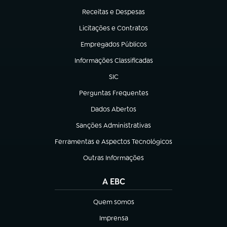
Receitas e Despesas
(abre em nova aba)
Licitações e Contratos
(abre em nova aba)
Empregados Públicos
(abre em nova aba)
Informações Classificadas
(abre em nova aba)
SIC
(abre em nova aba)
Perguntas Frequentes
(abre em nova aba)
Dados Abertos
(abre em nova aba)
Sanções Administrativas
(abre em nova aba)
Ferramentas e Aspectos Tecnológicos
(abre em nova aba)
Outras Informações
(abre em nova aba)
A EBC
Quem somos
(abre em nova aba)
Imprensa
(abre em nova aba)