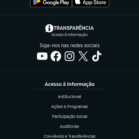
(abre em nova aba)
TRANSPARÊNCIA
Acesso à Informação
Siga-nos nas redes sociais
Acesso à Informação
Institucional
(abre em nova aba)
Ações e Programas
(abre em nova aba)
Participação Social
(abre em nova aba)
Auditorias
(abre em nova aba)
Convênios e Transferências
(abre em nova aba)