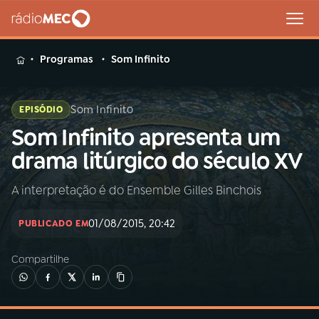
MENU
Programas
Som Infinito
Som Infinito
EPISÓDIO
Som Infinito apresenta um
Buscar
na
drama litúrgico do século XV
Rádio
Buscar
MEC
A interpretação é do Ensemble Gilles Binchois
Início
AO VIVO
01/08/2015, 20:42
PUBLICADO EM
Compartilhe
01
INÍCIO
02
A RÁDIO