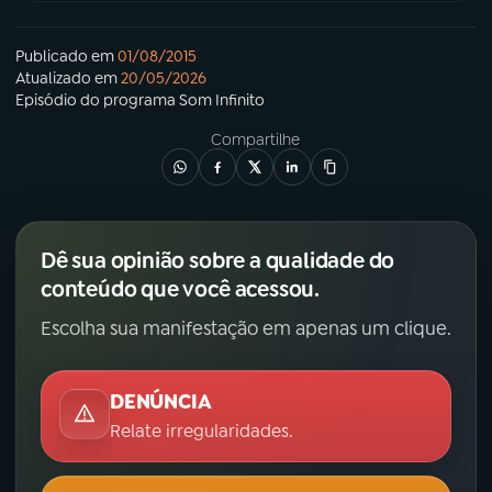
YouTube
Facebook
Publicado em
01/08/2015
Atualizado em
20/05/2026
Episódio
do programa
Som Infinito
Instagram
X
Compartilhe
TikTok
Dê sua opinião sobre a qualidade do
conteúdo que você acessou.
Escolha sua manifestação em apenas um clique.
DENÚNCIA
Relate irregularidades.