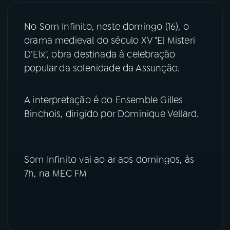
03
PROGRAMAÇÃO
No Som Infinito, neste domingo (16), o
drama medieval do século XV "El Misteri
D’Elx", obra destinada à celebração
04
PROGRAMAS
popular da solenidade da Assunção.
05
PODCASTS
A interpretação é do Ensemble Gilles
Binchois, dirigido por Dominique Vellard.
06
VIDEOCASTS
Som Infinito vai ao ar aos domingos, às
07
ÚLTIMAS
7h, na MEC FM
08
PRÊMIO RÁDIO MEC
ACOMPANHE A RÁDIO MEC