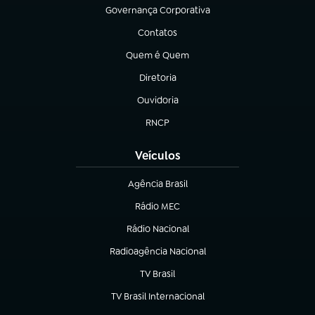
Governança Corporativa
(abre em nova aba)
Contatos
(abre em nova aba)
Quem é Quem
(abre em nova aba)
Diretoria
(abre em nova aba)
Ouvidoria
(abre em nova aba)
RNCP
(abre em nova aba)
Veículos
Agência Brasil
(abre em nova aba)
Rádio MEC
Rádio Nacional
(abre em nova aba)
Radioagência Nacional
(abre em nova aba)
TV Brasil
(abre em nova aba)
TV Brasil Internacional
(abre em nova aba)