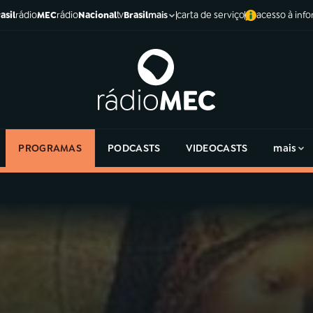
asil
rádio
MEC
rádio
Nacional
tv
Brasil
carta de serviço
acesso à inf
mais
PROGRAMAS
PODCASTS
VIDEOCASTS
mais