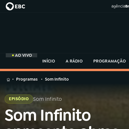
agência
Br
AO VIVO
INÍCIO
A RÁDIO
PROGRAMAÇÃO
MENU
Programas
Som Infinito
Buscar
na
Som Infinito
EPISÓDIO
Rádio
Buscar
MEC
Som Infinito
Buscar
na
Rádio
Início
AO VIVO