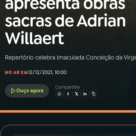
apresenta obras
MEC
sacras de Adrian
01
INÍCIO
Willaert
02
A RÁDIO
Repertório celebra Imaculada Conceição da Virg
03
PROGRAMAÇÃO
12/12/2021, 10:00
NO AR EM
04
PROGRAMAS
Compartilhe
Ouça agora
05
PODCASTS
06
VIDEOCASTS