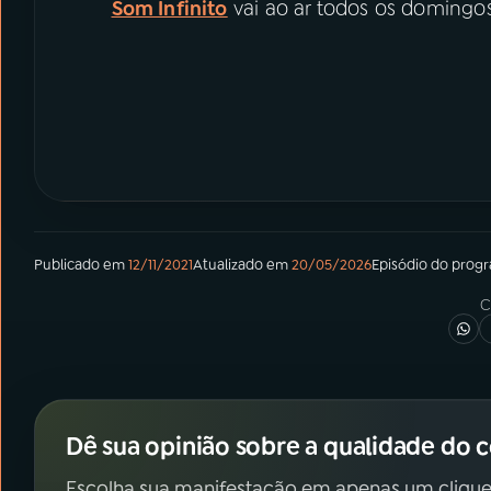
Som Infinito
vai ao ar todos os domingos
Publicado em
12/11/2021
Atualizado em
20/05/2026
Episódio
do prog
C
Dê sua opinião sobre a qualidade do 
Escolha sua manifestação em apenas um clique