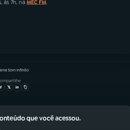
, às 7h, na
MEC FM
.
rama
Som Infinito
ompartilhe
conteúdo que você acessou.
.