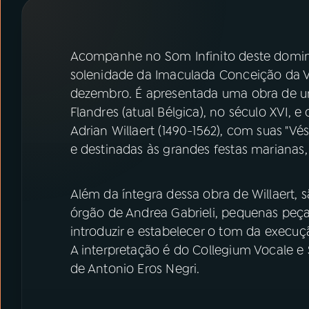
07
ÚLTIMAS
08
PRÊMIO RÁDIO MEC
Acompanhe no Som Infinito deste dom
solenidade da Imaculada Conceição da V
dezembro. É apresentada uma obra de 
ACOMPANHE A RÁDIO MEC
Flandres (atual Bélgica), no século XVI, 
YouTube
Facebook
Adrian Willaert (1490-1562), com suas "V
e destinadas às grandes festas mariana
Instagram
X
Além da íntegra dessa obra de Willaert, 
TikTok
órgão de Andrea Gabrieli, pequenas peça
introduzir e estabelecer o tom da execuç
A interpretação é do Collegium Vocale e 
de Antonio Eros Negri.