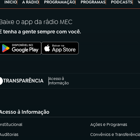
INÍCIO
A RÁDIO
PROGRAMAÇÃO
PROGRAMAS
PODCASTS
Baixe o app da rádio MEC
E tenha a gente sempre com você.
Acesso à
TRANSPARÊNCIA
abre em nova aba)
Informação
Acesso à Informação
Institucional
Ações e Programas
(abre em nova aba)
(abre em nova aba)
Auditorias
Convênios e Transferênci
(abre em nova aba)
(abre em nova aba)