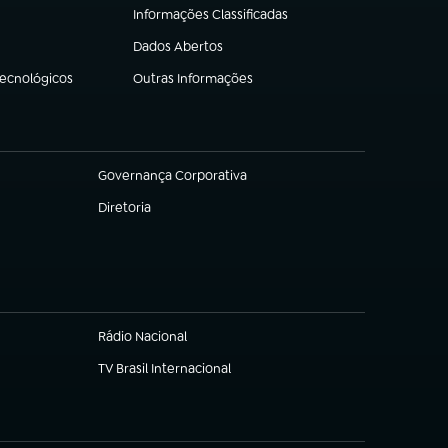
Informações Classificadas
(abre em nova aba)
Dados Abertos
(abre em nova aba)
Tecnológicos
Outras Informações
(abre em nova aba)
Governança Corporativa
(abre em nova aba)
Diretoria
(abre em nova aba)
Rádio Nacional
(abre em nova aba)
TV Brasil Internacional
(abre em nova aba)