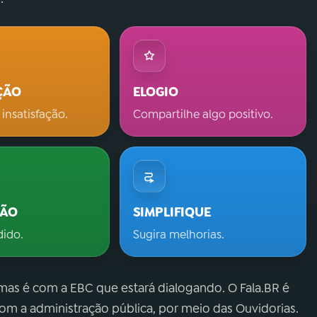
ÇÃO
ELOGIO
 insatisfação.
Compartilhe algo positivo.
ÇÃO
SIMPLIFIQUE
dido.
Sugira melhorias.
 mas é com a EBC que estará dialogando. O Fala.BR é
m a administração pública, por meio das Ouvidorias.