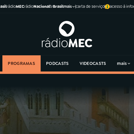
asil
rádio
MEC
rádio
Nacional
tv
Brasil
carta de serviço
acesso à inf
mais
PROGRAMAS
PODCASTS
VIDEOCASTS
mais