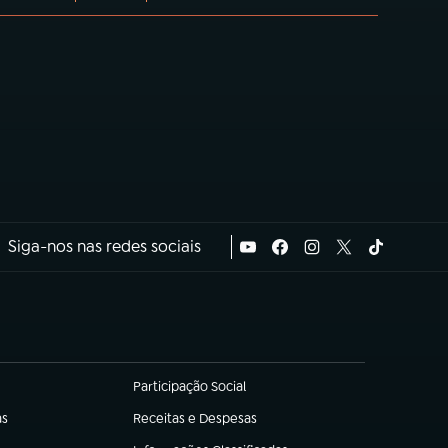
Siga-nos nas redes sociais
Participação Social
(abre em nova aba)
as
Receitas e Despesas
(abre em nova aba)