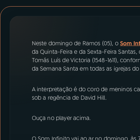
07
ÚLTIMAS
08
PRÊMIO RÁDIO MEC
Neste domingo de Ramos (05), o
Som Inf
ACOMPANHE A RÁDIO MEC
da Quinta-Feira e da Sexta-Feira Santas,
YouTube
Facebook
Tomás Luís de Victoria (1548-1611), conf
da Semana Santa em todas as igrejas d
Instagram
X
A interpretação é do coro de meninos ca
TikTok
sob a regência de David Hill.
Ouça no player acima.
O Som Infinito vai ao ar no domingo, às 