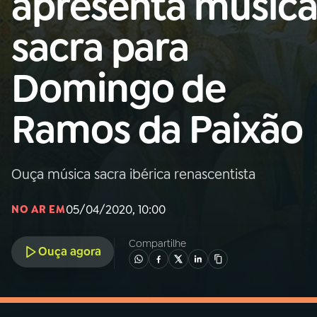
apresenta músic
MEC
sacra para
01
INÍCIO
Domingo de
02
A RÁDIO
Ramos da Paixão
03
PROGRAMAÇÃO
Ouça música sacra ibérica renascentista
04
PROGRAMAS
05/04/2020, 10:00
NO AR EM
05
PODCASTS
Compartilhe
Ouça agora
06
VIDEOCASTS