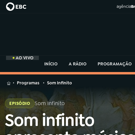
agência
Br
AO VIVO
INÍCIO
A RÁDIO
PROGRAMAÇÃO
MENU
Programas
Som Infinito
Buscar
na
Som Infinito
EPISÓDIO
Rádio
Buscar
MEC
Som infinito
Buscar
na
Rádio
Início
AO VIVO