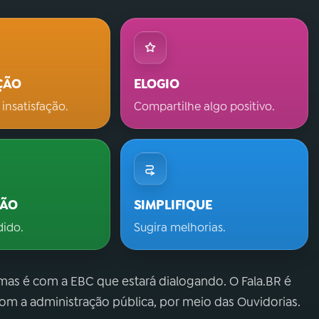
ÇÃO
ELOGIO
 insatisfação.
Compartilhe algo positivo.
ÇÃO
SIMPLIFIQUE
dido.
Sugira melhorias.
 mas é com a EBC que estará dialogando. O Fala.BR é
m a administração pública, por meio das Ouvidorias.