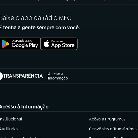
Baixe o app da rádio MEC
E tenha a gente sempre com você.
Acesso à
TRANSPARÊNCIA
abre em nova aba)
Informação
Acesso à Informação
Institucional
Ações e Programas
(abre em nova aba)
(abre em nova aba)
Auditorias
Convênios e Transferênci
(abre em nova aba)
(abre em nova aba)