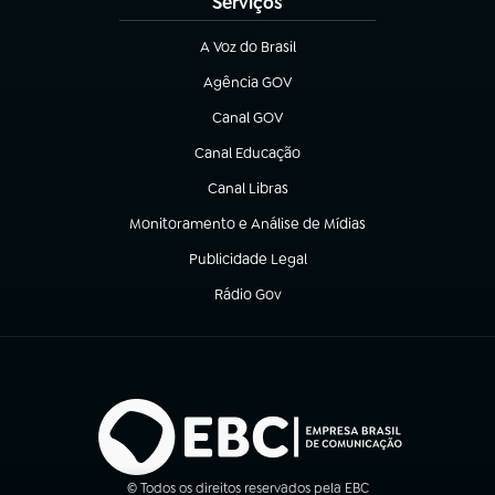
Serviços
A Voz do Brasil
(abre em nova aba)
Agência GOV
(abre em nova aba)
Canal GOV
(abre em nova aba)
Canal Educação
(abre em nova aba)
Canal Libras
(abre em nova aba)
Monitoramento e Análise de Mídias
(abre em nova aba)
Publicidade Legal
(abre em nova aba)
Rádio Gov
(abre em nova aba)
© Todos os direitos reservados pela EBC