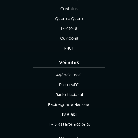
(abre em nova aba)
Contatos
(abre em nova aba)
Quem é Quem
(abre em nova aba)
Diretoria
(abre em nova aba)
Ouvidoria
(abre em nova aba)
RNCP
(abre em nova aba)
Veículos
Agência Brasil
(abre em nova aba)
Rádio MEC
Rádio Nacional
(abre em nova aba)
Radioagência Nacional
(abre em nova aba)
TV Brasil
(abre em nova aba)
TV Brasil Internacional
(abre em nova aba)