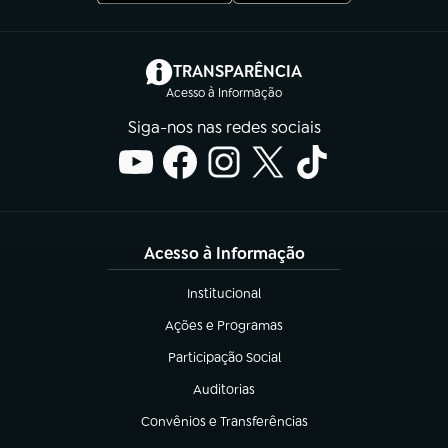
(abre em nova aba)
TRANSPARÊNCIA
Acesso à Informação
Siga-nos nas redes sociais
Acesso à Informação
Institucional
(abre em nova aba)
Ações e Programas
(abre em nova aba)
Participação Social
(abre em nova aba)
Auditorias
(abre em nova aba)
Convênios e Transferências
(abre em nova aba)