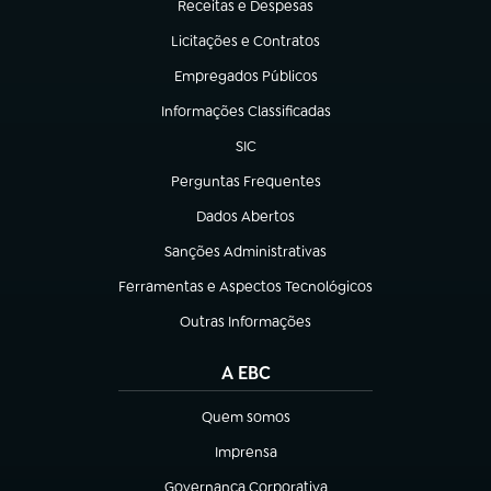
Receitas e Despesas
(abre em nova aba)
Licitações e Contratos
(abre em nova aba)
Empregados Públicos
(abre em nova aba)
Informações Classificadas
(abre em nova aba)
SIC
(abre em nova aba)
Perguntas Frequentes
(abre em nova aba)
Dados Abertos
(abre em nova aba)
Sanções Administrativas
(abre em nova aba)
Ferramentas e Aspectos Tecnológicos
(abre em nova aba)
Outras Informações
(abre em nova aba)
A EBC
Quem somos
(abre em nova aba)
Imprensa
(abre em nova aba)
Governança Corporativa