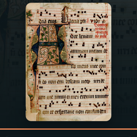
03
PROGRAMAÇÃO
04
PROGRAMAS
05
PODCASTS
06
VIDEOCASTS
07
ÚLTIMAS
08
PRÊMIO RÁDIO MEC
ACOMPANHE A RÁDIO MEC