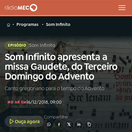
MENU
Programas
Som Infinito
Som Infinito
EPISÓDIO
Som Infinito apresenta a
Buscar
na
missa Gaudete, do Terceiro
Rádio
Buscar
Domingo do Advento
MEC
Canto gregoriano para o tempo do Advento
Início
AO VIVO
16/12/2018, 09:00
NO AR EM
01
INÍCIO
Compartilhe
Ouça agora
02
A RÁDIO