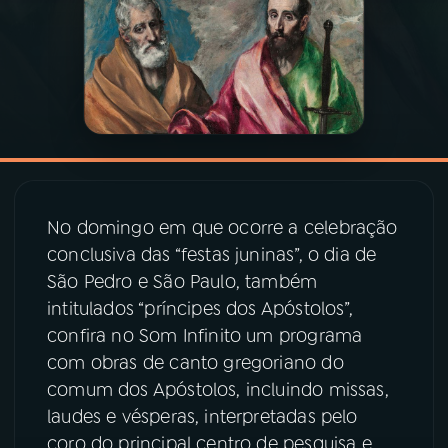
03
PROGRAMAÇÃO
04
PROGRAMAS
05
PODCASTS
No domingo em que ocorre a celebração
06
VIDEOCASTS
conclusiva das “festas juninas”, o dia de
São Pedro e São Paulo, também
intitulados “príncipes dos Apóstolos”,
07
ÚLTIMAS
confira no Som Infinito um programa
com obras de canto gregoriano do
08
PRÊMIO RÁDIO MEC
comum dos Apóstolos, incluindo missas,
laudes e vésperas, interpretadas pelo
coro do principal centro de pesquisa e
ACOMPANHE A RÁDIO MEC