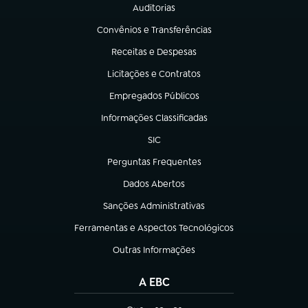
Auditorias
(abre em nova aba)
Convênios e Transferências
(abre em nova aba)
Receitas e Despesas
(abre em nova aba)
Licitações e Contratos
(abre em nova aba)
Empregados Públicos
(abre em nova aba)
Informações Classificadas
(abre em nova aba)
SIC
(abre em nova aba)
Perguntas Frequentes
(abre em nova aba)
Dados Abertos
(abre em nova aba)
Sanções Administrativas
(abre em nova aba)
Ferramentas e Aspectos Tecnológicos
(abre em nova aba)
Outras Informações
(abre em nova aba)
A EBC