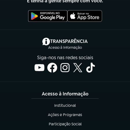
E tenha a gente sempre com você.
(abre em nova aba)
TRANSPARÊNCIA
Acesso à Informação
Siga-nos nas redes sociais
Acesso à Informação
Institucional
(abre em nova aba)
Ações e Programas
(abre em nova aba)
Participação Social
(abre em nova aba)