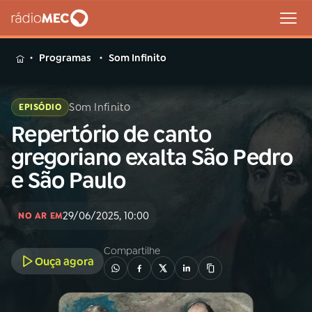
MENU
Programas
Som Infinito
Som Infinito
EPISÓDIO
Repertório de canto
Buscar
na
gregoriano exalta São Pedro
Rádio
Buscar
e São Paulo
MEC
Início
AO VIVO
29/06/2025, 10:00
NO AR EM
Compartilhe
01
INÍCIO
Ouça agora
02
A RÁDIO