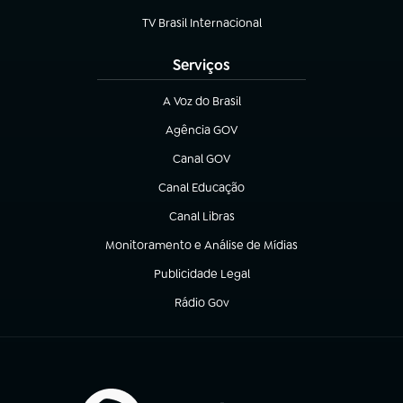
TV Brasil Internacional
(abre em nova aba)
Serviços
A Voz do Brasil
(abre em nova aba)
Agência GOV
(abre em nova aba)
Canal GOV
(abre em nova aba)
Canal Educação
(abre em nova aba)
Canal Libras
(abre em nova aba)
Monitoramento e Análise de Mídias
(abre em nova aba)
Publicidade Legal
(abre em nova aba)
Rádio Gov
(abre em nova aba)