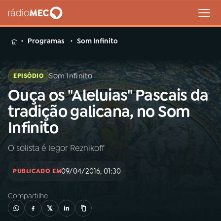
MENU
Programas
Som Infinito
Som Infinito
EPISÓDIO
Ouça os "Aleluias" Pascais da
Buscar
na
tradição galicana, no Som
Rádio
Buscar
Infinito
MEC
O solista é Iegor Reznikoff
Início
AO VIVO
09/04/2016, 01:30
PUBLICADO EM
01
INÍCIO
Compartilhe
02
A RÁDIO