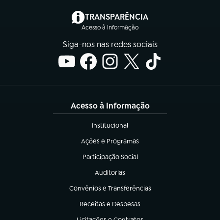
(abre em nova aba)
TRANSPARÊNCIA
Acesso à Informação
Siga-nos nas redes sociais
Acesso à Informação
Institucional
(abre em nova aba)
Ações e Programas
(abre em nova aba)
Participação Social
(abre em nova aba)
Auditorias
(abre em nova aba)
Convênios e Transferências
(abre em nova aba)
Receitas e Despesas
(abre em nova aba)
Licitações e Contratos