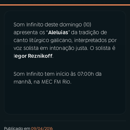
03
PROGRAMAÇÃO
Som Infinito deste domingo (10)
apresenta os “
Aleluias
” da tradição de
04
PROGRAMAS
canto litúrgico galicano, interpretados por
voz solista em intonação justa. O solista é
05
PODCASTS
I
egor Reznikoff
.
06
VIDEOCASTS
Som Infinito tem início às 07:00h da
manhã, na MEC FM Rio.
07
ÚLTIMAS
08
PRÊMIO RÁDIO MEC
Publicado em
09/04/2016
ACOMPANHE A RÁDIO MEC