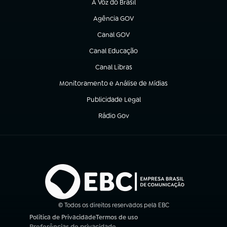
A Voz do Brasil
(abre em nova aba)
Agência GOV
(abre em nova aba)
Canal GOV
(abre em nova aba)
Canal Educação
(abre em nova aba)
Canal Libras
(abre em nova aba)
Monitoramento e Análise de Mídias
(abre em nova aba)
Publicidade Legal
(abre em nova aba)
Rádio Gov
(abre em nova aba)
© Todos os direitos reservados pela EBC
Política de Privacidade
Termos de uso
(abre em nova aba)
(abre em nova aba)
Preferências de privacidade