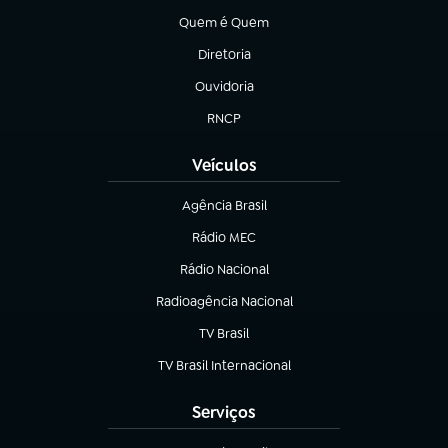
Quem é Quem
(abre em nova aba)
Diretoria
(abre em nova aba)
Ouvidoria
(abre em nova aba)
RNCP
(abre em nova aba)
Veículos
Agência Brasil
(abre em nova aba)
Rádio MEC
Rádio Nacional
(abre em nova aba)
Radioagência Nacional
(abre em nova aba)
TV Brasil
(abre em nova aba)
TV Brasil Internacional
(abre em nova aba)
Serviços