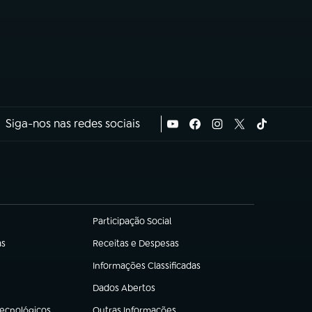
Siga-nos nas redes sociais
Participação Social
(abre em nova aba)
as
Receitas e Despesas
(abre em nova aba)
Informações Classificadas
(abre em nova aba)
Dados Abertos
(abre em nova aba)
Tecnológicos
Outras Informações