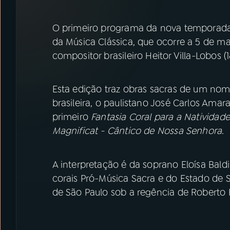
07
ÚLTIMAS
O primeiro programa da nova temporad
08
PRÊMIO RÁDIO MEC
da Música Clássica, que ocorre a 5 de m
compositor brasileiro Heitor Villa-Lobos (1
ACOMPANHE A RÁDIO MEC
Esta edição traz obras sacras de um nom
YouTube
Facebook
brasileira, o paulistano José Carlos Amara
primeiro
Fantasia Coral para a Natividade
Instagram
X
Magnificat - Cântico de Nossa Senhora
.
TikTok
A interpretação é da soprano Eloísa Baldi
corais Pró-Música Sacra e do Estado de 
de São Paulo sob a regência de Roberto 