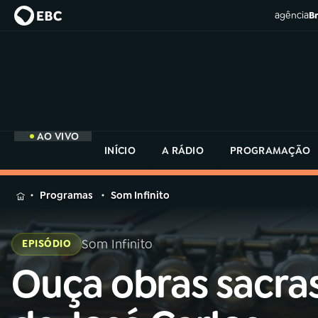
agência
Br
AO VIVO
INÍCIO
A RÁDIO
PROGRAMAÇÃO
MENU
Programas
Som Infinito
Buscar
na
Som Infinito
EPISÓDIO
Rádio
Buscar
MEC
Ouça obras sacra
Buscar
na
Rádio
Início
AO VIVO