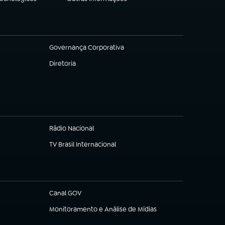
(abre em nova aba)
Governança Corporativa
(abre em nova aba)
Diretoria
(abre em nova aba)
Rádio Nacional
(abre em nova aba)
TV Brasil Internacional
(abre em nova aba)
Canal GOV
(abre em nova aba)
Monitoramento e Análise de Mídias
(abre em nova aba)