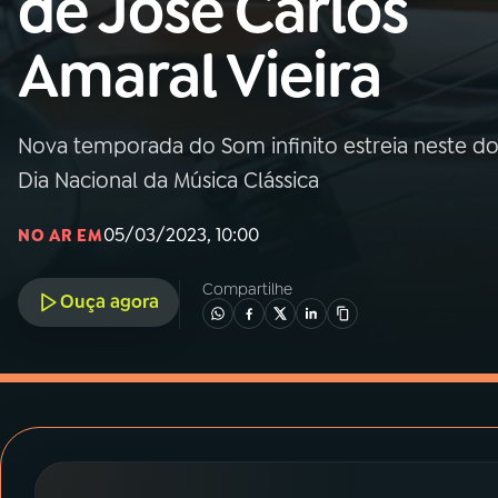
de José Carlos
MEC
Amaral Vieira
01
INÍCIO
02
A RÁDIO
Nova temporada do Som infinito estreia neste 
Dia Nacional da Música Clássica
03
PROGRAMAÇÃO
05/03/2023, 10:00
NO AR EM
04
PROGRAMAS
Compartilhe
Ouça agora
05
PODCASTS
06
VIDEOCASTS