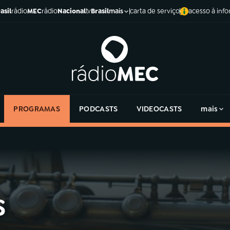
asil
rádio
MEC
rádio
Nacional
tv
Brasil
carta de serviço
acesso à inf
mais
PROGRAMAS
PODCASTS
VIDEOCASTS
mais
s