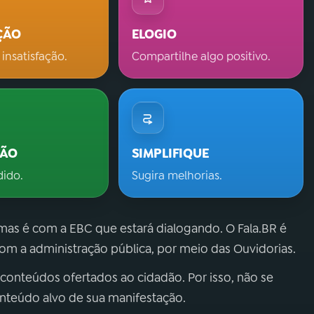
ÇÃO
ELOGIO
 insatisfação.
Compartilhe algo positivo.
ÇÃO
SIMPLIFIQUE
dido.
Sugira melhorias.
 mas é com a EBC que estará dialogando. O Fala.BR é
m a administração pública, por meio das Ouvidorias.
 conteúdos ofertados ao cidadão. Por isso, não se
onteúdo alvo de sua manifestação.