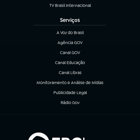
TV Brasil Internacional
(abre em nova aba)
Serviços
A Voz do Brasil
(abre em nova aba)
Agência GOV
(abre em nova aba)
Canal GOV
(abre em nova aba)
Canal Educação
(abre em nova aba)
Canal Libras
(abre em nova aba)
Monitoramento e Análise de Mídias
(abre em nova aba)
Publicidade Legal
(abre em nova aba)
Rádio Gov
(abre em nova aba)