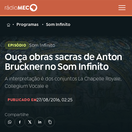
MENU
Programas
Som Infinito
Som Infinito
EPISÓDIO
Ouça obras sacras de Anton
Buscar
na
Bruckner no Som Infinito
Rádio
Buscar
MEC
A interpretação é dos conjuntos La Chapelle Royale,
Collegium Vocale e
Início
AO VIVO
27/08/2016, 02:25
PUBLICADO EM
01
INÍCIO
Compartilhe
02
A RÁDIO