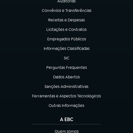
Auditorias
(abre em nova aba)
Convênios e Transferências
(abre em nova aba)
Receitas e Despesas
(abre em nova aba)
Licitações e Contratos
(abre em nova aba)
Empregados Públicos
(abre em nova aba)
Informações Classificadas
(abre em nova aba)
SIC
(abre em nova aba)
Perguntas Frequentes
(abre em nova aba)
Dados Abertos
(abre em nova aba)
Sanções Administrativas
(abre em nova aba)
Ferramentas e Aspectos Tecnológicos
(abre em nova aba)
Outras Informações
(abre em nova aba)
A EBC
Quem somos