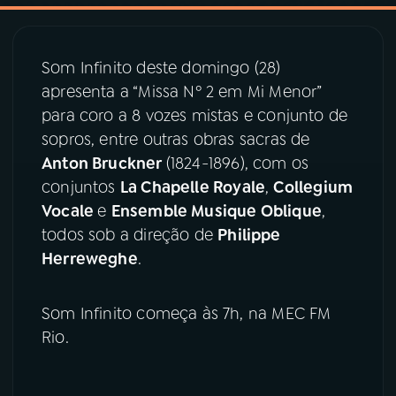
03
PROGRAMAÇÃO
Som Infinito deste domingo (28)
apresenta a “Missa Nº 2 em Mi Menor”
04
PROGRAMAS
para coro a 8 vozes mistas e conjunto de
sopros, entre outras obras sacras de
05
PODCASTS
Anton Bruckner
(1824-1896), com os
conjuntos
La Chapelle Royale
,
Collegium
Vocale
e
Ensemble Musique Oblique
,
06
VIDEOCASTS
todos sob a direção de
Philippe
Herreweghe
.
07
ÚLTIMAS
Som Infinito começa às 7h, na MEC FM
08
PRÊMIO RÁDIO MEC
Rio.
ACOMPANHE A RÁDIO MEC