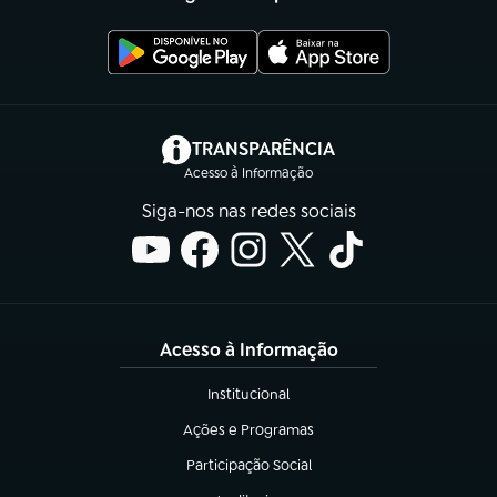
(abre em nova aba)
TRANSPARÊNCIA
Acesso à Informação
Siga-nos nas redes sociais
Acesso à Informação
Institucional
(abre em nova aba)
Ações e Programas
(abre em nova aba)
Participação Social
(abre em nova aba)