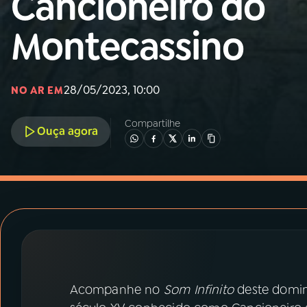
Cancioneiro do
MEC
Montecassino
01
INÍCIO
02
A RÁDIO
28/05/2023, 10:00
NO AR EM
Compartilhe
03
PROGRAMAÇÃO
Ouça agora
04
PROGRAMAS
05
PODCASTS
06
VIDEOCASTS
Acompanhe no
Som Infinito
deste domin