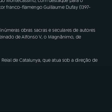
do Montecassino, com destaque para o
tor franco-flamengo Guillaume Dufay (1397-
númeras obras sacras e seculares de autores
reinado de Alfonso V, o Magnânimo, de
 Reial de Catalunya, que atua sob a direção de