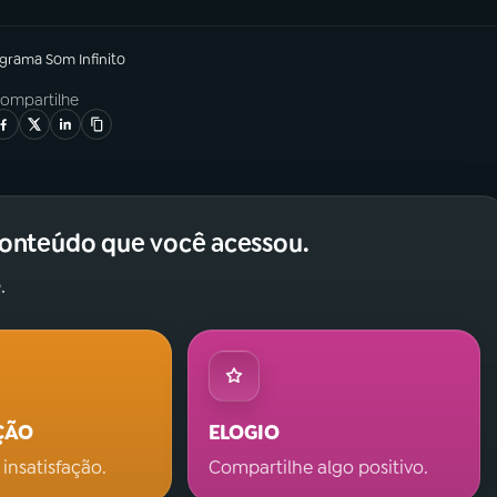
ograma
Som Infinito
ompartilhe
conteúdo que você acessou.
.
ÇÃO
ELOGIO
 insatisfação.
Compartilhe algo positivo.