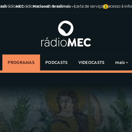
asil
rádio
MEC
rádio
Nacional
tv
Brasil
carta de serviço
acesso à inf
mais
PROGRAMAS
PODCASTS
VIDEOCASTS
mais