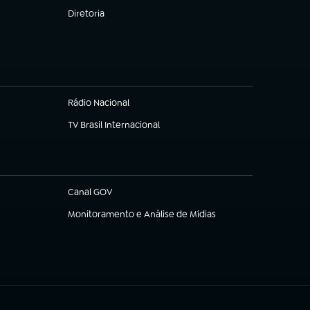
Diretoria
(abre em nova aba)
Rádio Nacional
(abre em nova aba)
TV Brasil Internacional
(abre em nova aba)
Canal GOV
(abre em nova aba)
Monitoramento e Análise de Mídias
(abre em nova aba)