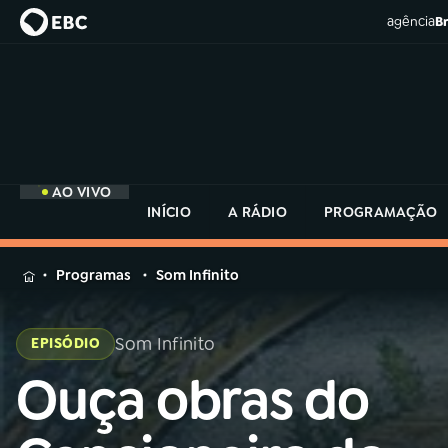
agência
Br
AO VIVO
INÍCIO
A RÁDIO
PROGRAMAÇÃO
MENU
Programas
Som Infinito
Buscar
na
Som Infinito
EPISÓDIO
Rádio
Buscar
MEC
Ouça obras do
Buscar
na
Rádio
Início
AO VIVO