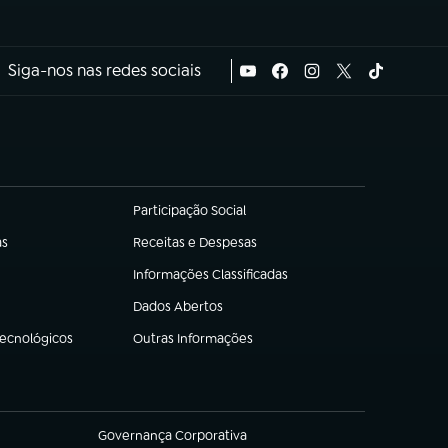
Siga-nos nas redes sociais
Participação Social
(abre em nova aba)
as
Receitas e Despesas
(abre em nova aba)
Informações Classificadas
(abre em nova aba)
Dados Abertos
(abre em nova aba)
Tecnológicos
Outras Informações
(abre em nova aba)
Governança Corporativa
(abre em nova aba)