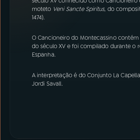
século XV conhecido como Cancioneiro 
07
ÚLTIMAS
moteto
Veni Sancte Spiritus
, do composi
1474).
08
PRÊMIO RÁDIO MEC
O Cancioneiro do Montecassino contém i
ACOMPANHE A RÁDIO MEC
do século XV e foi compilado durante o 
Espanha.
YouTube
Facebook
Instagram
X
A interpretação é do Conjunto La Capella
Jordi Savall.
TikTok