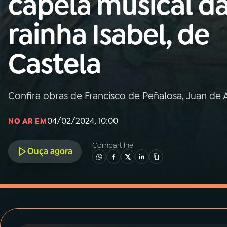
capela musical d
MEC
rainha Isabel, de
01
INÍCIO
Castela
02
A RÁDIO
Confira obras de Francisco de Peñalosa, Juan de
03
PROGRAMAÇÃO
04/02/2024, 10:00
NO AR EM
04
PROGRAMAS
Compartilhe
Ouça agora
05
PODCASTS
06
VIDEOCASTS