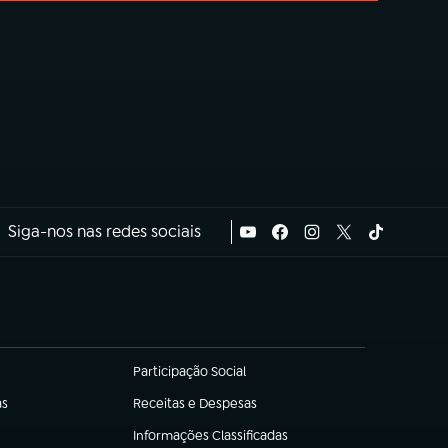
Siga-nos nas redes sociais
Participação Social
(abre em nova aba)
as
Receitas e Despesas
(abre em nova aba)
Informações Classificadas
(abre em nova aba)