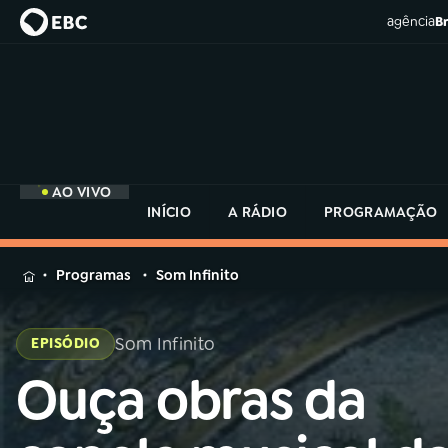
agência
Br
AO VIVO
INÍCIO
A RÁDIO
PROGRAMAÇÃO
MENU
Programas
Som Infinito
Buscar
na
Som Infinito
EPISÓDIO
Rádio
Buscar
MEC
Ouça obras da
Buscar
na
Rádio
Início
AO VIVO