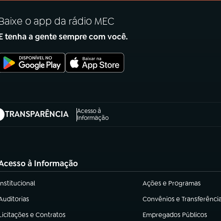
Baixe o app da rádio MEC
E tenha a gente sempre com você.
Acesso à
TRANSPARÊNCIA
abre em nova aba)
Informação
Acesso à Informação
Institucional
Ações e Programas
(abre em nova aba)
(abre em nova aba)
Auditorias
Convênios e Transferênci
(abre em nova aba)
(abre em nova aba)
Licitações e Contratos
Empregados Públicos
(abre em nova aba)
(abre em nova aba)