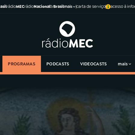
asil
rádio
MEC
rádio
Nacional
tv
Brasil
carta de serviço
acesso à inf
mais
PROGRAMAS
PODCASTS
VIDEOCASTS
mais