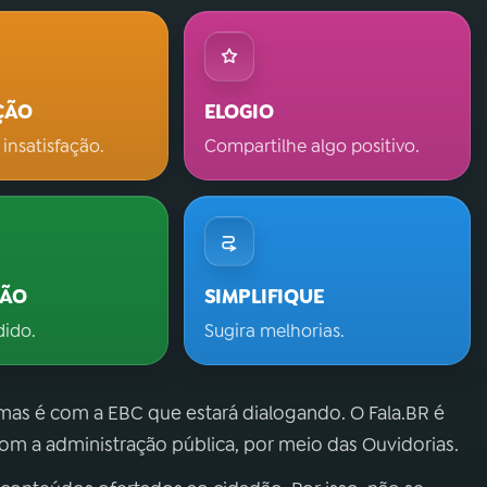
ÇÃO
ELOGIO
 insatisfação.
Compartilhe algo positivo.
ÇÃO
SIMPLIFIQUE
dido.
Sugira melhorias.
 mas é com a EBC que estará dialogando. O Fala.BR é
m a administração pública, por meio das Ouvidorias.