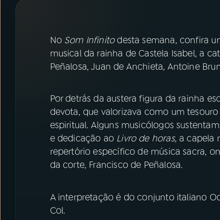
07
ÚLTIMAS
08
PRÊMIO RÁDIO MEC
No
Som Infinito
desta semana, confira u
musical da rainha de Castela Isabel, a ca
Peñalosa, Juan de Anchieta, Antoine Bru
ACOMPANHE A RÁDIO MEC
YouTube
Facebook
Por detrás da austera figura da rainha 
devota, que valorizava como um tesour
Instagram
X
espiritual. Alguns musicólogos sustenta
e dedicação ao
Livro de horas
, a capela
TikTok
repertório específico de música sacra, 
da corte, Francisco de Peñalosa.
A interpretação é do conjunto italiano 
Col.