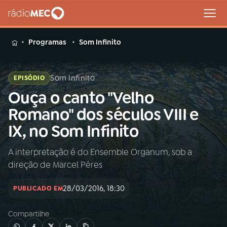
MENU
Programas
Som Infinito
Som Infinito
EPISÓDIO
Ouça o canto "Velho
Buscar
na
Romano" dos séculos VIII e
Rádio
Buscar
IX, no Som Infinito
MEC
A interpretação é do Ensemble Organum, sob a
Início
AO VIVO
direção de Marcel Péres
01
INÍCIO
28/03/2016, 18:30
PUBLICADO EM
Compartilhe
02
A RÁDIO