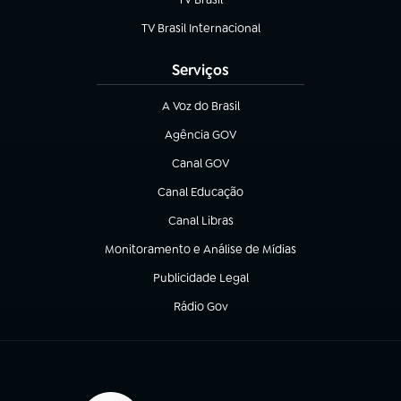
(abre em nova aba)
TV Brasil Internacional
(abre em nova aba)
Serviços
A Voz do Brasil
(abre em nova aba)
Agência GOV
(abre em nova aba)
Canal GOV
(abre em nova aba)
Canal Educação
(abre em nova aba)
Canal Libras
(abre em nova aba)
Monitoramento e Análise de Mídias
(abre em nova aba)
Publicidade Legal
(abre em nova aba)
Rádio Gov
(abre em nova aba)