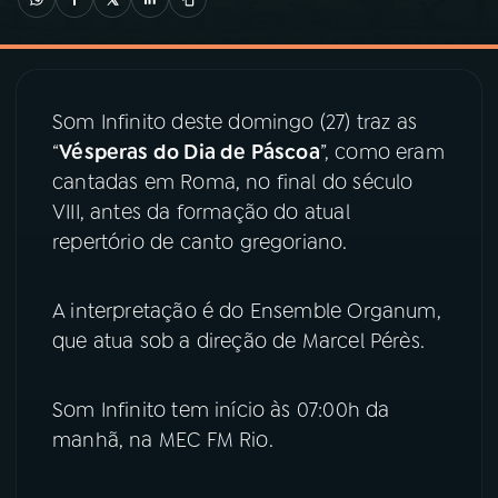
03
PROGRAMAÇÃO
Som Infinito deste domingo (27) traz as
04
PROGRAMAS
“
Vésperas do Dia de Páscoa
”, como eram
cantadas em Roma, no final do século
05
PODCASTS
VIII, antes da formação do atual
repertório de canto gregoriano.
06
VIDEOCASTS
A interpretação é do Ensemble Organum,
que atua sob a direção de Marcel Pérès.
07
ÚLTIMAS
Som Infinito tem início às 07:00h da
08
PRÊMIO RÁDIO MEC
manhã, na MEC FM Rio.
ACOMPANHE A RÁDIO MEC