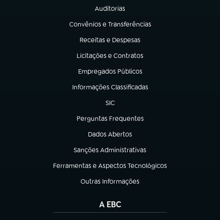
Auditorias
(abre em nova aba)
Convênios e Transferências
(abre em nova aba)
Receitas e Despesas
(abre em nova aba)
Licitações e Contratos
(abre em nova aba)
Empregados Públicos
(abre em nova aba)
Informações Classificadas
(abre em nova aba)
SIC
(abre em nova aba)
Perguntas Frequentes
(abre em nova aba)
Dados Abertos
(abre em nova aba)
Sanções Administrativas
(abre em nova aba)
Ferramentas e Aspectos Tecnológicos
(abre em nova aba)
Outras Informações
(abre em nova aba)
A EBC