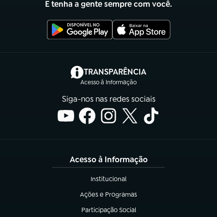
E tenha a gente sempre com você.
(abre em nova aba)
TRANSPARÊNCIA
Acesso à Informação
Siga-nos nas redes sociais
Acesso à Informação
Institucional
(abre em nova aba)
Ações e Programas
(abre em nova aba)
Participação Social
(abre em nova aba)