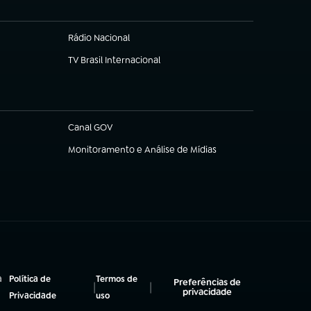
Rádio Nacional
(abre em nova aba)
TV Brasil Internacional
(abre em nova aba)
Canal GOV
(abre em nova aba)
Monitoramento e Análise de Mídias
(abre em nova aba)
a
Política de
Termos de
Preferências de
|
|
privacidade
(abre em nova aba)
(abre em nova aba)
Privacidade
uso