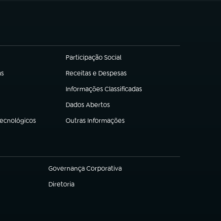
Participação Social
(abre em nova aba)
as
Receitas e Despesas
(abre em nova aba)
Informações Classificadas
(abre em nova aba)
Dados Abertos
(abre em nova aba)
Tecnológicos
Outras Informações
(abre em nova aba)
Governança Corporativa
(abre em nova aba)
Diretoria
(abre em nova aba)