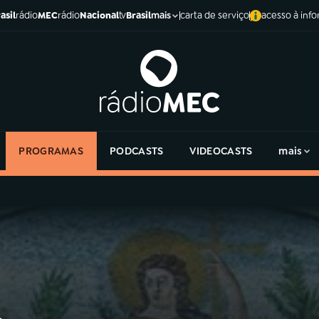
asil
rádio
MEC
rádio
Nacional
tv
Brasil
carta de serviço
acesso à inf
mais
PROGRAMAS
PODCASTS
VIDEOCASTS
mais