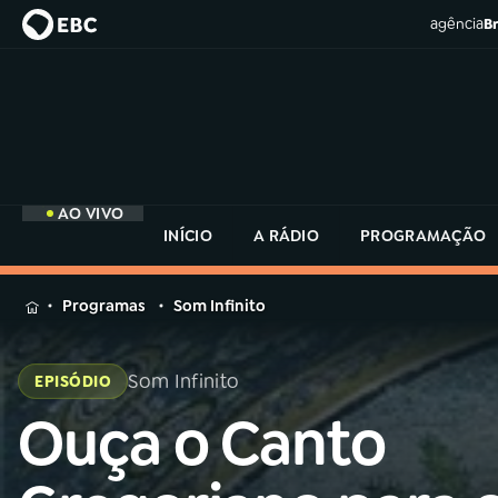
agência
Br
AO VIVO
INÍCIO
A RÁDIO
PROGRAMAÇÃO
MENU
Programas
Som Infinito
Buscar
na
Som Infinito
EPISÓDIO
Rádio
Buscar
MEC
Ouça o Canto
Buscar
na
Rádio
Início
AO VIVO