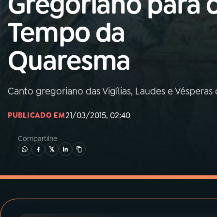
Gregoriano para 
MEC
Tempo da
01
INÍCIO
Quaresma
02
A RÁDIO
Canto gregoriano das Vigílias, Laudes e Véspera
03
PROGRAMAÇÃO
21/03/2015, 02:40
PUBLICADO EM
04
PROGRAMAS
Compartilhe
05
PODCASTS
06
VIDEOCASTS