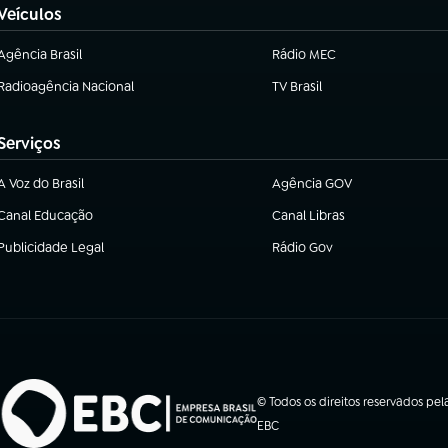
Veículos
Agência Brasil
Rádio MEC
(abre em nova aba)
Radioagência Nacional
TV Brasil
(abre em nova aba)
(abre em nova aba)
Serviços
A Voz do Brasil
Agência GOV
(abre em nova aba)
(abre em nova aba)
Canal Educação
Canal Libras
(abre em nova aba)
(abre em nova aba)
Publicidade Legal
Rádio Gov
(abre em nova aba)
(abre em nova aba)
© Todos os direitos reservados pel
EBC