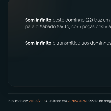
07
ÚLTIMAS
08
PRÊMIO RÁDIO MEC
Som Infinito
deste domingo (22) traz um 
para o Sábado Santo, com peças destinado
ACOMPANHE A RÁDIO MEC
Som Infinito
é transmitido aos domingos,
YouTube
Facebook
Instagram
X
TikTok
Publicado em
21/03/2015
Atualizado em
20/05/2026
Episódio
do pro
C