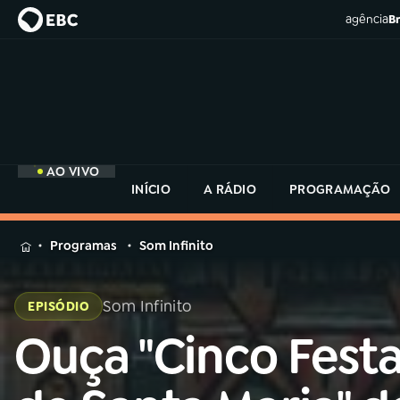
agência
Br
AO VIVO
INÍCIO
A RÁDIO
PROGRAMAÇÃO
MENU
Programas
Som Infinito
Buscar
na
Som Infinito
EPISÓDIO
Rádio
Buscar
MEC
Ouça "Cinco Fest
Buscar
na
Rádio
Início
AO VIVO