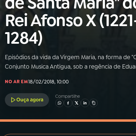
de Santa Maria" d
MEC
Rei Afonso X (1221
01
INÍCIO
1284)
02
A RÁDIO
Episódios da vida da Virgem Maria, na forma de "
03
PROGRAMAÇÃO
Conjunto Musica Antigua, sob a regência de Edu
04
PROGRAMAS
18/02/2018, 10:00
NO AR EM
Compartilhe
05
PODCASTS
Ouça agora
06
VIDEOCASTS