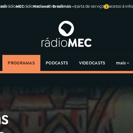
asil
rádio
MEC
rádio
Nacional
tv
Brasil
carta de serviço
acesso à inf
mais
PROGRAMAS
PODCASTS
VIDEOCASTS
mais
as