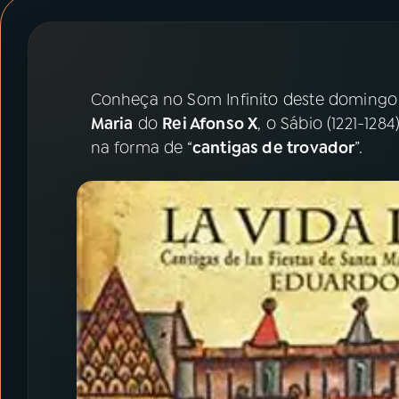
07
ÚLTIMAS
08
PRÊMIO RÁDIO MEC
Conheça no Som Infinito deste domingo (
Maria
do
Rei Afonso X
, o Sábio (1221-128
ACOMPANHE A RÁDIO MEC
na forma de “
cantigas de trovador
”.
YouTube
Facebook
Instagram
X
TikTok