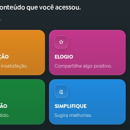
conteúdo que você acessou.
.
ÇÃO
ELOGIO
 insatisfação.
Compartilhe algo positivo.
ÇÃO
SIMPLIFIQUE
dido.
Sugira melhorias.