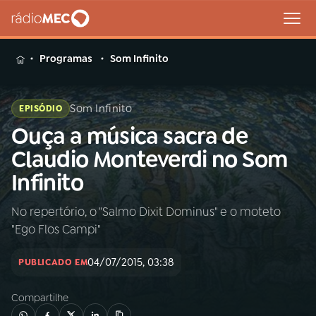
MENU
Programas
Som Infinito
Som Infinito
EPISÓDIO
Ouça a música sacra de
Buscar
na
Claudio Monteverdi no Som
Rádio
Buscar
Infinito
MEC
No repertório, o "Salmo Dixit Dominus" e o moteto
Início
AO VIVO
"Ego Flos Campi"
01
INÍCIO
04/07/2015, 03:38
PUBLICADO EM
Compartilhe
02
A RÁDIO