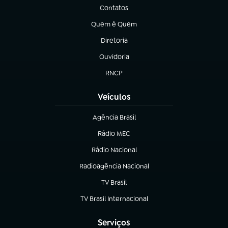
Contatos
(abre em nova aba)
Quem é Quem
(abre em nova aba)
Diretoria
(abre em nova aba)
Ouvidoria
(abre em nova aba)
RNCP
(abre em nova aba)
Veículos
Agência Brasil
(abre em nova aba)
Rádio MEC
Rádio Nacional
(abre em nova aba)
Radioagência Nacional
(abre em nova aba)
TV Brasil
(abre em nova aba)
TV Brasil Internacional
(abre em nova aba)
Serviços