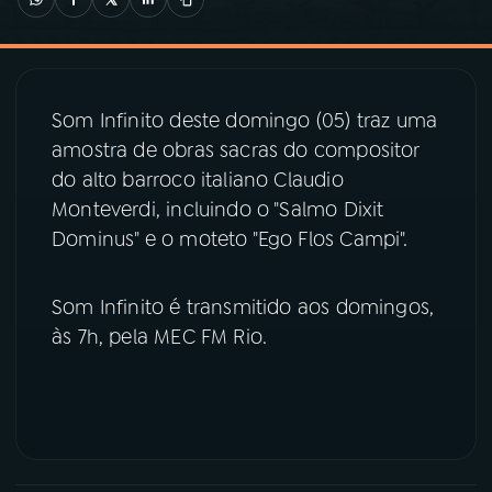
03
PROGRAMAÇÃO
Som Infinito deste domingo (05) traz uma
04
PROGRAMAS
amostra de obras sacras do compositor
do alto barroco italiano Claudio
05
PODCASTS
Monteverdi, incluindo o "Salmo Dixit
Dominus" e o moteto "Ego Flos Campi".
06
VIDEOCASTS
Som Infinito é transmitido aos domingos,
às 7h, pela MEC FM Rio.
07
ÚLTIMAS
08
PRÊMIO RÁDIO MEC
ACOMPANHE A RÁDIO MEC