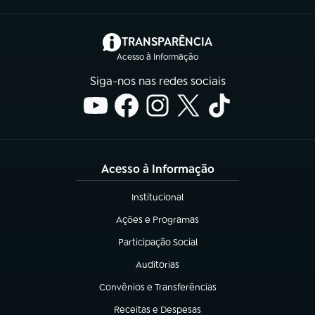
(abre em nova aba)
TRANSPARÊNCIA
Acesso à Informação
Siga-nos nas redes sociais
Acesso à Informação
Institucional
(abre em nova aba)
Ações e Programas
(abre em nova aba)
Participação Social
(abre em nova aba)
Auditorias
(abre em nova aba)
Convênios e Transferências
(abre em nova aba)
Receitas e Despesas
(abre em nova aba)