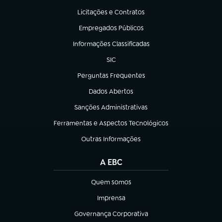
Licitações e Contratos
(abre em nova aba)
Empregados Públicos
(abre em nova aba)
Informações Classificadas
(abre em nova aba)
SIC
(abre em nova aba)
Perguntas Frequentes
(abre em nova aba)
Dados Abertos
(abre em nova aba)
Sanções Administrativas
(abre em nova aba)
Ferramentas e Aspectos Tecnológicos
(abre em nova aba)
Outras Informações
(abre em nova aba)
A EBC
Quem somos
(abre em nova aba)
Imprensa
(abre em nova aba)
Governança Corporativa
(abre em nova aba)