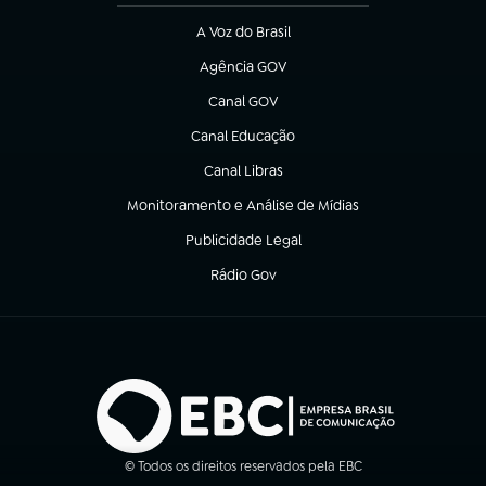
A Voz do Brasil
(abre em nova aba)
Agência GOV
(abre em nova aba)
Canal GOV
(abre em nova aba)
Canal Educação
(abre em nova aba)
Canal Libras
(abre em nova aba)
Monitoramento e Análise de Mídias
(abre em nova aba)
Publicidade Legal
(abre em nova aba)
Rádio Gov
(abre em nova aba)
© Todos os direitos reservados pela EBC