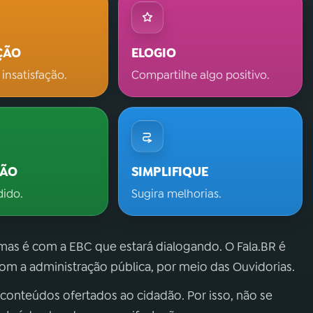
ÇÃO
ELOGIO
 insatisfação.
Compartilhe algo positivo.
ÇÃO
SIMPLIFIQUE
dido.
Sugira melhorias.
 mas é com a EBC que estará dialogando. O Fala.BR é
m a administração pública, por meio das Ouvidorias.
 conteúdos ofertados ao cidadão. Por isso, não se