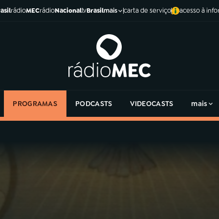
asil
rádio
MEC
rádio
Nacional
tv
Brasil
carta de serviço
acesso à inf
mais
PROGRAMAS
PODCASTS
VIDEOCASTS
mais