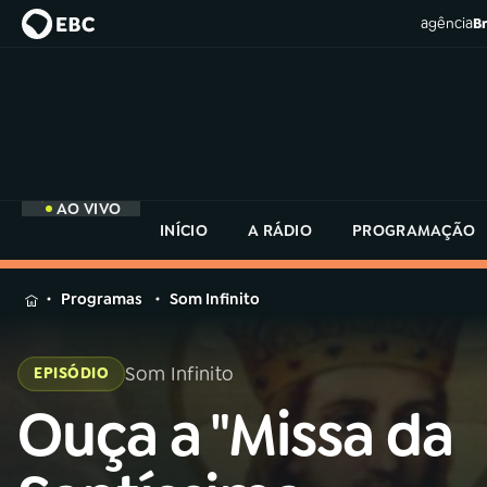
agência
Br
AO VIVO
INÍCIO
A RÁDIO
PROGRAMAÇÃO
MENU
Programas
Som Infinito
Buscar
na
Som Infinito
EPISÓDIO
Rádio
Buscar
MEC
Ouça a "Missa da
Buscar
na
Rádio
Início
AO VIVO