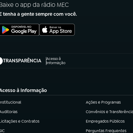
Baixe o app da rádio MEC
E tenha a gente sempre com você.
Acesso à
TRANSPARÊNCIA
abre em nova aba)
Informação
Acesso à Informação
Institucional
Ações e Programas
(abre em nova aba)
(abre em nova aba)
Auditorias
Convênios e Transferênci
(abre em nova aba)
(abre em nova aba)
Licitações e Contratos
Empregados Públicos
(abre em nova aba)
(abre em nova aba)
SIC
Perguntas Frequentes
(abre em nova aba)
(abre em nova aba)