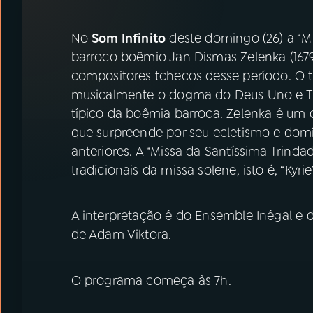
07
ÚLTIMAS
No
Som Infinito
deste domingo (26) a “M
08
PRÊMIO RÁDIO MEC
barroco boêmio Jan Dismas Zelenka (167
compositores tchecos desse período. O 
musicalmente o dogma do Deus Uno e Trin
ACOMPANHE A RÁDIO MEC
típico da boêmia barroca. Zelenka é u
YouTube
Facebook
que surpreende por seu ecletismo e dom
anteriores. A “Missa da Santíssima Trind
Instagram
X
tradicionais da missa solene, isto é, “Kyrie”
TikTok
A interpretação é do Ensemble Inégal e d
de Adam Viktora.
O programa começa às 7h.