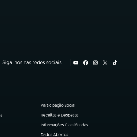
Siga-nos nas redes sociais
Participação Social
(abre em nova aba)
as
Receitas e Despesas
(abre em nova aba)
Informações Classificadas
(abre em nova aba)
Dados Abertos
(abre em nova aba)