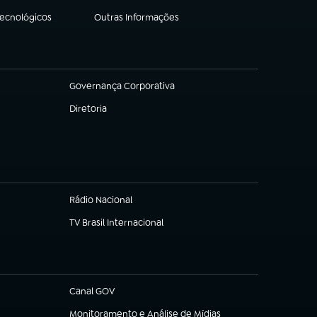
Tecnológicos
Outras Informações
(abre em nova aba)
Governança Corporativa
(abre em nova aba)
Diretoria
(abre em nova aba)
Rádio Nacional
(abre em nova aba)
TV Brasil Internacional
(abre em nova aba)
Canal GOV
(abre em nova aba)
Monitoramento e Análise de Mídias