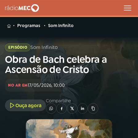
MENU
Programas
Som Infinito
Som Infinito
EPISÓDIO
Obra de Bach celebra a
Buscar
na
Ascensão de Cristo
Rádio
Buscar
MEC
17/05/2026, 10:00
NO AR EM
Início
AO VIVO
Compartilhe
Ouça agora
01
INÍCIO
02
A RÁDIO