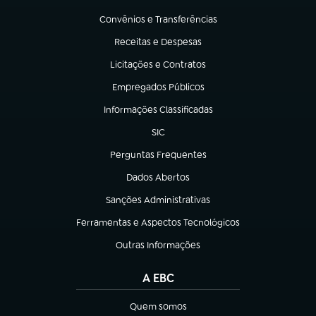
(abre em nova aba)
Convênios e Transferências
(abre em nova aba)
Receitas e Despesas
(abre em nova aba)
Licitações e Contratos
(abre em nova aba)
Empregados Públicos
(abre em nova aba)
Informações Classificadas
(abre em nova aba)
SIC
(abre em nova aba)
Perguntas Frequentes
(abre em nova aba)
Dados Abertos
(abre em nova aba)
Sanções Administrativas
(abre em nova aba)
Ferramentas e Aspectos Tecnológicos
(abre em nova aba)
Outras Informações
(abre em nova aba)
A EBC
Quem somos
(abre em nova aba)