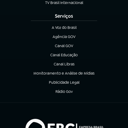
TV Brasil Internacional
(abre em nova aba)
Serviços
A Voz do Brasil
(abre em nova aba)
Agência GOV
(abre em nova aba)
Canal GOV
(abre em nova aba)
Canal Educação
(abre em nova aba)
Canal Libras
(abre em nova aba)
Monitoramento e Análise de Mídias
(abre em nova aba)
Publicidade Legal
(abre em nova aba)
Rádio Gov
(abre em nova aba)