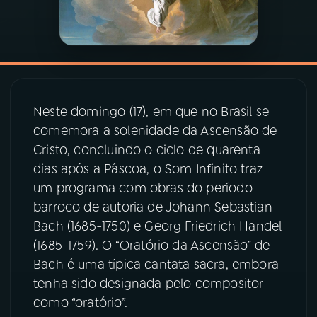
03
PROGRAMAÇÃO
04
PROGRAMAS
Neste domingo (17), em que no Brasil se
05
PODCASTS
comemora a solenidade da Ascensão de
Cristo, concluindo o ciclo de quarenta
dias após a Páscoa, o Som Infinito traz
06
VIDEOCASTS
um programa com obras do período
barroco de autoria de Johann Sebastian
07
ÚLTIMAS
Bach (1685-1750) e Georg Friedrich Handel
(1685-1759). O “Oratório da Ascensão” de
Bach é uma típica cantata sacra, embora
08
PRÊMIO RÁDIO MEC
tenha sido designada pelo compositor
como “oratório”.
ACOMPANHE A RÁDIO MEC