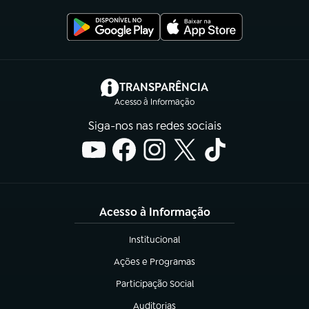
(abre em nova aba)
TRANSPARÊNCIA
Acesso à Informação
Siga-nos nas redes sociais
Acesso à Informação
Institucional
(abre em nova aba)
Ações e Programas
(abre em nova aba)
Participação Social
(abre em nova aba)
Auditorias