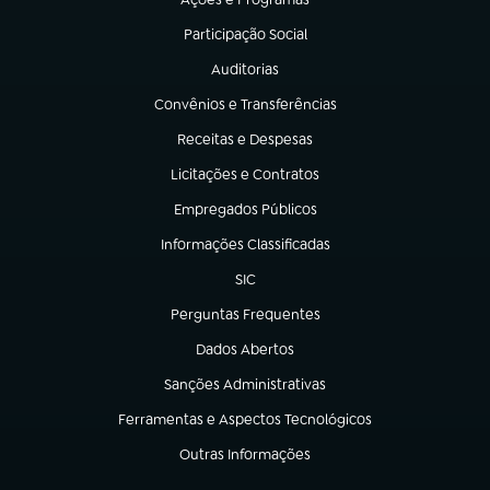
(abre em nova aba)
Participação Social
(abre em nova aba)
Auditorias
(abre em nova aba)
Convênios e Transferências
(abre em nova aba)
Receitas e Despesas
(abre em nova aba)
Licitações e Contratos
(abre em nova aba)
Empregados Públicos
(abre em nova aba)
Informações Classificadas
(abre em nova aba)
SIC
(abre em nova aba)
Perguntas Frequentes
(abre em nova aba)
Dados Abertos
(abre em nova aba)
Sanções Administrativas
(abre em nova aba)
Ferramentas e Aspectos Tecnológicos
(abre em nova aba)
Outras Informações
(abre em nova aba)