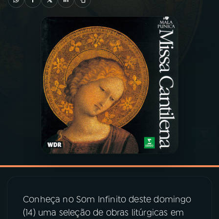
03
PROGRAMAÇÃO
04
PROGRAMAS
05
PODCASTS
06
VIDEOCASTS
07
ÚLTIMAS
08
PRÊMIO RÁDIO MEC
Conheça no Som Infinito deste domingo
(14) uma seleção de obras litúrgicas em
ACOMPANHE A RÁDIO MEC