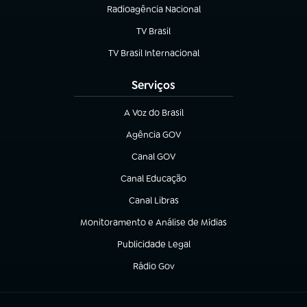
Radioagência Nacional
(abre em nova aba)
TV Brasil
(abre em nova aba)
TV Brasil Internacional
(abre em nova aba)
Serviços
A Voz do Brasil
(abre em nova aba)
Agência GOV
(abre em nova aba)
Canal GOV
(abre em nova aba)
Canal Educação
(abre em nova aba)
Canal Libras
(abre em nova aba)
Monitoramento e Análise de Mídias
(abre em nova aba)
Publicidade Legal
(abre em nova aba)
Rádio Gov
(abre em nova aba)