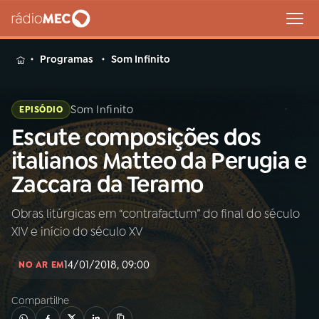
MENU
Programas
Som Infinito
Som Infinito
EPISÓDIO
Escute composições dos
Buscar
na
italianos Matteo da Perugia e
Rádio
Buscar
Zaccara da Teramo
MEC
Obras litúrgicas em “contrafactum” do final do século
Início
AO VIVO
XIV e início do século XV
01
INÍCIO
14/01/2018, 09:00
NO AR EM
Compartilhe
02
A RÁDIO