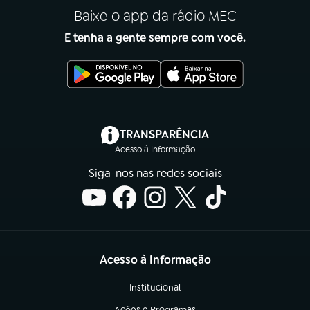
Baixe o app da rádio MEC
E tenha a gente sempre com você.
(abre em nova aba)
TRANSPARÊNCIA
Acesso à Informação
Siga-nos nas redes sociais
Acesso à Informação
Institucional
(abre em nova aba)
Ações e Programas