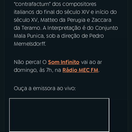
“contrafactum” dos compositores
italianos do final do século XIV e início do
YouTube
Facebook
século XV, Matteo da Perugia e Zaccara
da Teramo. A Interpretação é do Conjunto
Instagram
X
Mala Punica, sob a direção de Pedro
TikTok
Memelsdorff.
Não perca! O
Som Infinito
vai ao ar
domingo, às 7h, na
Rádio MEC FM
.
Ouça a emissora ao vivo: