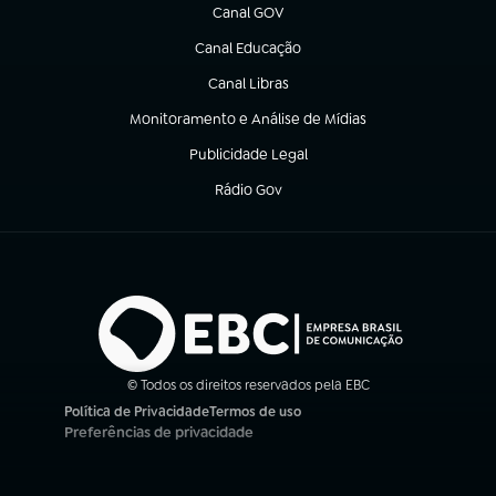
Canal GOV
(abre em nova aba)
Canal Educação
(abre em nova aba)
Canal Libras
(abre em nova aba)
Monitoramento e Análise de Mídias
(abre em nova aba)
Publicidade Legal
(abre em nova aba)
Rádio Gov
(abre em nova aba)
© Todos os direitos reservados pela EBC
Política de Privacidade
Termos de uso
(abre em nova aba)
(abre em nova aba)
Preferências de privacidade