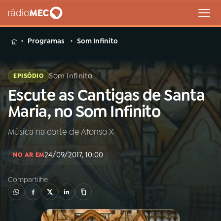
MENU
Programas
Som Infinito
Som Infinito
EPISÓDIO
Escute as Cantigas de Santa
Buscar
na
Maria, no Som Infinito
Rádio
Buscar
MEC
Música na corte de Afonso X
Início
AO VIVO
24/09/2017, 10:00
NO AR EM
Compartilhe
01
INÍCIO
02
A RÁDIO