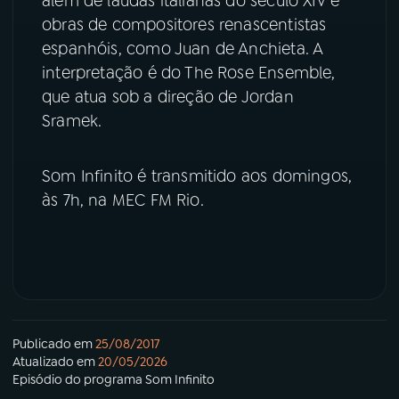
além de laudas italianas do século XIV e
obras de compositores renascentistas
YouTube
Facebook
espanhóis, como Juan de Anchieta. A
interpretação é do The Rose Ensemble,
Instagram
X
que atua sob a direção de Jordan
Sramek.
TikTok
Som Infinito é transmitido aos domingos,
às 7h, na MEC FM Rio.
Publicado em
25/08/2017
Atualizado em
20/05/2026
Episódio
do programa
Som Infinito