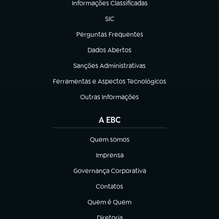
Informações Classificadas
(abre em nova aba)
SIC
(abre em nova aba)
Perguntas Frequentes
(abre em nova aba)
Dados Abertos
(abre em nova aba)
Sanções Administrativas
(abre em nova aba)
Ferramentas e Aspectos Tecnológicos
(abre em nova aba)
Outras Informações
(abre em nova aba)
A EBC
Quem somos
(abre em nova aba)
Imprensa
(abre em nova aba)
Governança Corporativa
(abre em nova aba)
Contatos
(abre em nova aba)
Quem é Quem
(abre em nova aba)
Diretoria