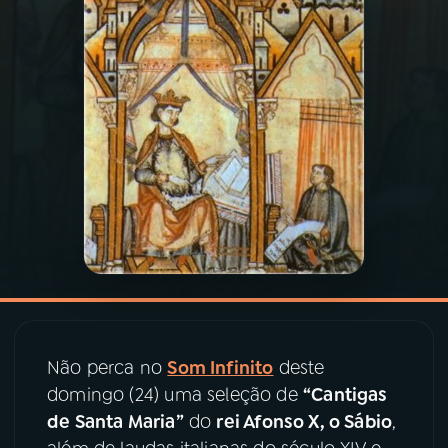
03
PROGRAMAÇÃO
04
PROGRAMAS
05
PODCASTS
06
VIDEOCASTS
07
ÚLTIMAS
Não perca no
Som Infinito
deste
08
PRÊMIO RÁDIO MEC
domingo (24) uma seleção de
“Cantigas
de Santa Maria”
do
rei Afonso X, o Sábio
,
ACOMPANHE A RÁDIO MEC