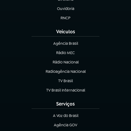
(abre em nova aba)
Ouvidoria
(abre em nova aba)
RNCP
(abre em nova aba)
Veículos
Agência Brasil
(abre em nova aba)
Rádio MEC
Rádio Nacional
(abre em nova aba)
Radioagência Nacional
(abre em nova aba)
TV Brasil
(abre em nova aba)
TV Brasil Internacional
(abre em nova aba)
Serviços
A Voz do Brasil
(abre em nova aba)
Agência GOV
(abre em nova aba)