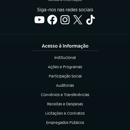
Siga-nos nas redes sociais
Acesso à Informação
Institucional
(abre em nova aba)
Ações e Programas
(abre em nova aba)
Participação Social
(abre em nova aba)
Auditorias
(abre em nova aba)
Convênios e Transferências
(abre em nova aba)
Receitas e Despesas
(abre em nova aba)
Licitações e Contratos
(abre em nova aba)
Empregados Públicos
(abre em nova aba)