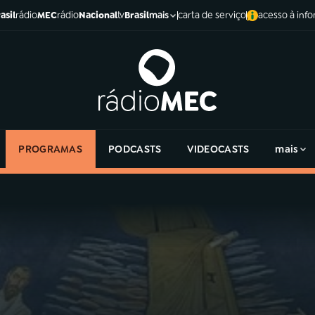
asil
rádio
MEC
rádio
Nacional
tv
Brasil
carta de serviço
acesso à inf
mais
PROGRAMAS
PODCASTS
VIDEOCASTS
mais