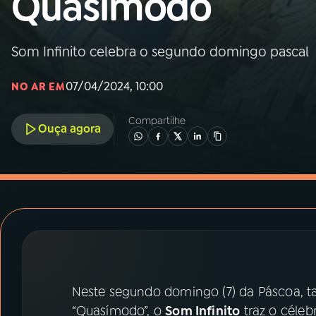
Quasímodo
MEC
01
INÍCIO
Som Infinito celebra o segundo domingo pascal
07/04/2024, 10:00
NO AR EM
02
A RÁDIO
Compartilhe
Ouça agora
03
PROGRAMAÇÃO
04
PROGRAMAS
05
PODCASTS
06
VIDEOCASTS
Neste segundo domingo (7) da Páscoa
“Quasímodo”, o
Som Infinito
traz o céleb