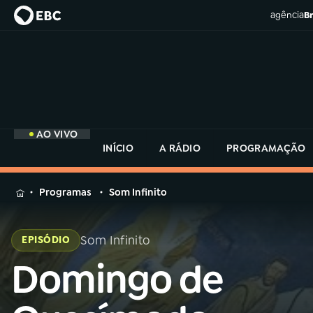
agência
Br
AO VIVO
INÍCIO
A RÁDIO
PROGRAMAÇÃO
MENU
Programas
Som Infinito
Buscar
na
Som Infinito
EPISÓDIO
Rádio
Buscar
MEC
Domingo de
Buscar
na
Rádio
Início
AO VIVO