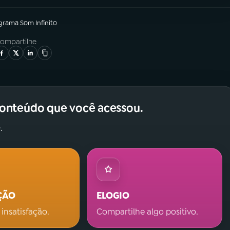
ograma
Som Infinito
ompartilhe
conteúdo que você acessou.
.
ÇÃO
ELOGIO
 insatisfação.
Compartilhe algo positivo.