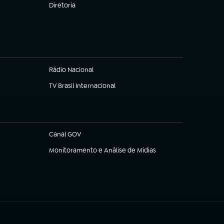
Diretoria
(abre em nova aba)
Rádio Nacional
(abre em nova aba)
TV Brasil Internacional
(abre em nova aba)
Canal GOV
(abre em nova aba)
Monitoramento e Análise de Mídias
(abre em nova aba)