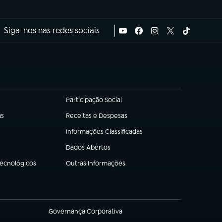
Siga-nos nas redes sociais
Participação Social
(abre em nova aba)
as
Receitas e Despesas
(abre em nova aba)
Informações Classificadas
(abre em nova aba)
Dados Abertos
(abre em nova aba)
Tecnológicos
Outras Informações
(abre em nova aba)
Governança Corporativa
(abre em nova aba)