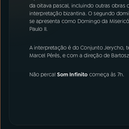
07
ÚLTIMAS
da oitava pascal, incluindo outras obra
interpretação bizantina. O segundo do
08
PRÊMIO RÁDIO MEC
se apresenta como Domingo da Misericórd
Paulo II.
ACOMPANHE A RÁDIO MEC
A interpretação é do Conjunto Jerycho,
YouTube
Facebook
Marcel Pérès, e com a direção de Bartosz 
Instagram
X
Não perca!
Som Infinito
começa às 7h.
TikTok