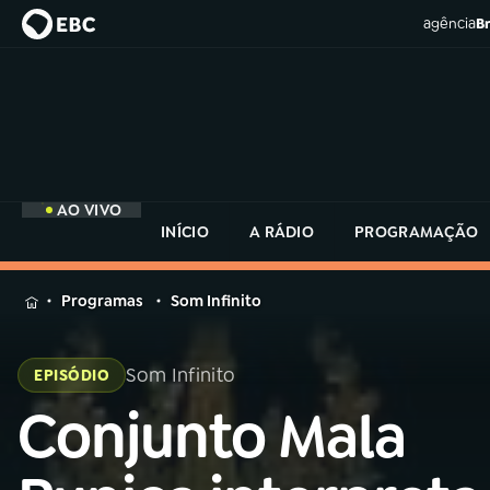
agência
Br
AO VIVO
INÍCIO
A RÁDIO
PROGRAMAÇÃO
MENU
Programas
Som Infinito
Buscar
na
Som Infinito
EPISÓDIO
Rádio
Buscar
MEC
Conjunto Mala
Buscar
na
Rádio
Início
AO VIVO