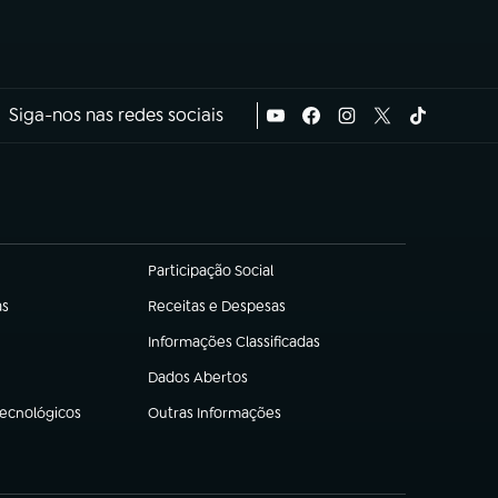
Siga-nos nas redes sociais
Participação Social
(abre em nova aba)
as
Receitas e Despesas
(abre em nova aba)
Informações Classificadas
(abre em nova aba)
Dados Abertos
(abre em nova aba)
Tecnológicos
Outras Informações
(abre em nova aba)