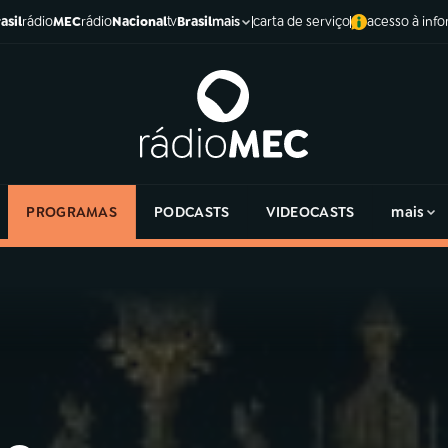
asil
rádio
MEC
rádio
Nacional
tv
Brasil
carta de serviço
acesso à inf
mais
PROGRAMAS
PODCASTS
VIDEOCASTS
mais