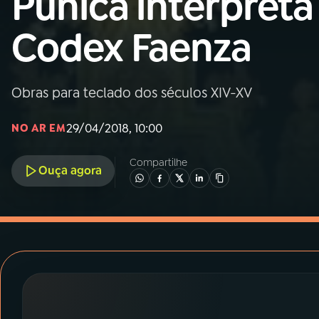
Punica interpreta
MEC
Codex Faenza
01
INÍCIO
02
A RÁDIO
Obras para teclado dos séculos XIV-XV
29/04/2018, 10:00
NO AR EM
03
PROGRAMAÇÃO
Compartilhe
Ouça agora
04
PROGRAMAS
05
PODCASTS
06
VIDEOCASTS