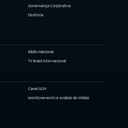
Governança Corporativa
(abre em nova aba)
Diretoria
(abre em nova aba)
Rádio Nacional
(abre em nova aba)
TV Brasil Internacional
(abre em nova aba)
Canal GOV
(abre em nova aba)
Monitoramento e Análise de Mídias
(abre em nova aba)