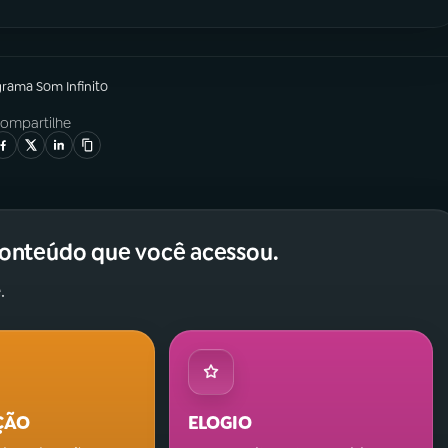
grama
Som Infinito
ompartilhe
conteúdo que você acessou.
.
ÇÃO
ELOGIO