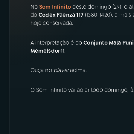
07
ÚLTIMAS
No
Som Infinito
deste domingo (29), o al
do
Codex Faenza 117
(1380-1420), a mais
08
PRÊMIO RÁDIO MEC
hoje conservada.
A interpretação é do
Conjunto Mala Pun
ACOMPANHE A RÁDIO MEC
Memelsdorff
.
YouTube
Facebook
Ouça no
player
acima.
Instagram
X
TikTok
O Som Infinito vai ao ar todo domingo, à