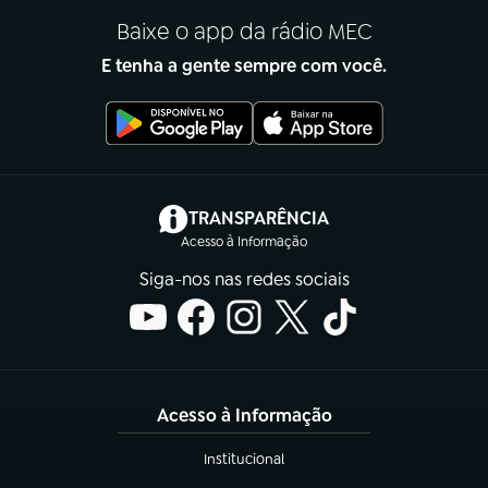
Baixe o app da rádio MEC
E tenha a gente sempre com você.
(abre em nova aba)
TRANSPARÊNCIA
Acesso à Informação
Siga-nos nas redes sociais
Acesso à Informação
Institucional
(abre em nova aba)