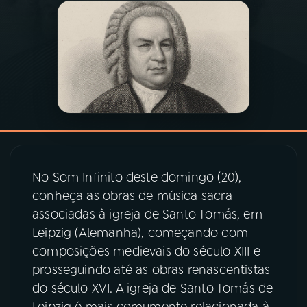
03
PROGRAMAÇÃO
04
PROGRAMAS
05
PODCASTS
06
VIDEOCASTS
No Som Infinito deste domingo (20),
conheça as obras de música sacra
associadas à igreja de Santo Tomás, em
07
ÚLTIMAS
Leipzig (Alemanha), começando com
composições medievais do século XIII e
08
PRÊMIO RÁDIO MEC
prosseguindo até as obras renascentistas
do século XVI. A igreja de Santo Tomás de
ACOMPANHE A RÁDIO MEC