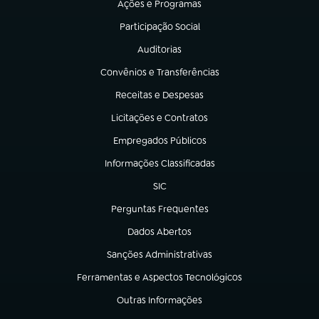
Ações e Programas
(abre em nova aba)
Participação Social
(abre em nova aba)
Auditorias
(abre em nova aba)
Convênios e Transferências
(abre em nova aba)
Receitas e Despesas
(abre em nova aba)
Licitações e Contratos
(abre em nova aba)
Empregados Públicos
(abre em nova aba)
Informações Classificadas
(abre em nova aba)
SIC
(abre em nova aba)
Perguntas Frequentes
(abre em nova aba)
Dados Abertos
(abre em nova aba)
Sanções Administrativas
(abre em nova aba)
Ferramentas e Aspectos Tecnológicos
(abre em nova aba)
Outras Informações
(abre em nova aba)