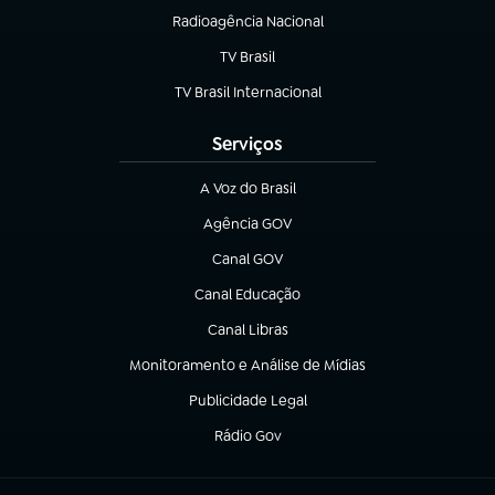
Radioagência Nacional
(abre em nova aba)
TV Brasil
(abre em nova aba)
TV Brasil Internacional
(abre em nova aba)
Serviços
A Voz do Brasil
(abre em nova aba)
Agência GOV
(abre em nova aba)
Canal GOV
(abre em nova aba)
Canal Educação
(abre em nova aba)
Canal Libras
(abre em nova aba)
Monitoramento e Análise de Mídias
(abre em nova aba)
Publicidade Legal
(abre em nova aba)
Rádio Gov
(abre em nova aba)