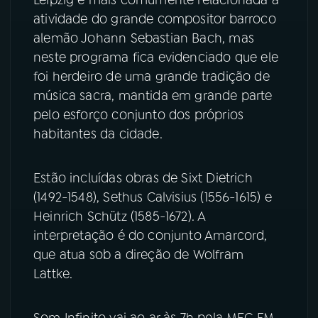
Leipzig é mais comumente relacionada à
atividade do grande compositor barroco
YouTube
Facebook
alemão Johann Sebastian Bach, mas
neste programa fica evidenciado que ele
Instagram
X
foi herdeiro de uma grande tradição de
música sacra, mantida em grande parte
TikTok
pelo esforço conjunto dos próprios
habitantes da cidade.
Estão incluídas obras de Sixt Dietrich
(1492-1548), Sethus Calvisius (1556-1615) e
Heinrich Schütz (1585-1672). A
interpretação é do conjunto Amarcord,
que atua sob a direção de Wolfram
Lattke.
Som Infinito vai ao ar às 7h pela MEC FM.