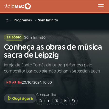
MENU
Programas
Som Infinito
Som Infinito
EPISÓDIO
Conheça as obras de música
Buscar
na
sacra de Leipzig
Rádio
Buscar
MEC
Igreja de Santo Tomás de Leipzig é famosa pelo
compositor barroco alemão Johann Sebastian Bach
Início
AO VIVO
20/10/2024, 10:00
NO AR EM
01
INÍCIO
Compartilhe
Ouça agora
02
A RÁDIO