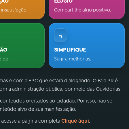
ÇÃO
ELOGIO
 insatisfação.
Compartilhe algo positivo.
ÇÃO
SIMPLIFIQUE
dido.
Sugira melhorias.
 mas é com a EBC que estará dialogando. O Fala.BR é
m a administração pública, por meio das Ouvidorias.
 conteúdos ofertados ao cidadão. Por isso, não se
onteúdo alvo de sua manifestação.
Clique aqui
, acesse a página completa
.