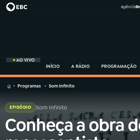
agência
Br
AO VIVO
INÍCIO
A RÁDIO
PROGRAMAÇÃO
MENU
Programas
Som Infinito
Buscar
na
Som Infinito
EPISÓDIO
Rádio
Buscar
MEC
Conheça a obra d
Buscar
na
Rádio
Início
AO VIVO