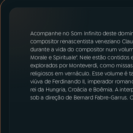
07
ÚLTIMAS
08
PRÊMIO RÁDIO MEC
Acompanhe no Som Infinito deste doming
compositor renascentista veneziano Claud
ACOMPANHE A RÁDIO MEC
durante a vida do compositor num volume
YouTube
Facebook
Morale e Spirituale". Nele estão contido
explorados por Monteverdi, como missas,
Instagram
X
religiosos em vernáculo. Esse volume é 
viúva de Ferdinando II, imperador roman
TikTok
rei da Hungria, Croácia e Boêmia. A inte
sob a direção de Bernard Fabre-Garrus.