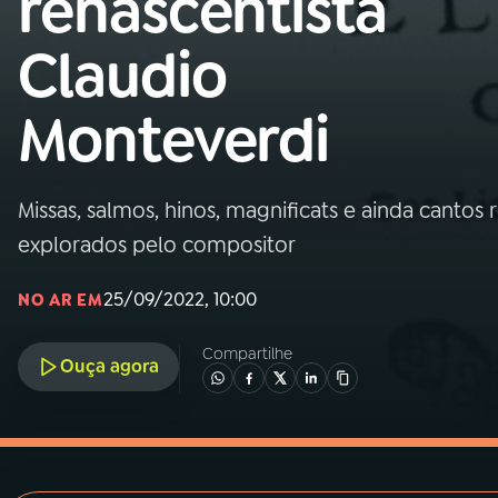
renascentista
MEC
Claudio
01
INÍCIO
Monteverdi
02
A RÁDIO
Missas, salmos, hinos, magnificats e ainda cantos 
03
PROGRAMAÇÃO
explorados pelo compositor
04
PROGRAMAS
25/09/2022, 10:00
NO AR EM
Compartilhe
05
PODCASTS
Ouça agora
06
VIDEOCASTS