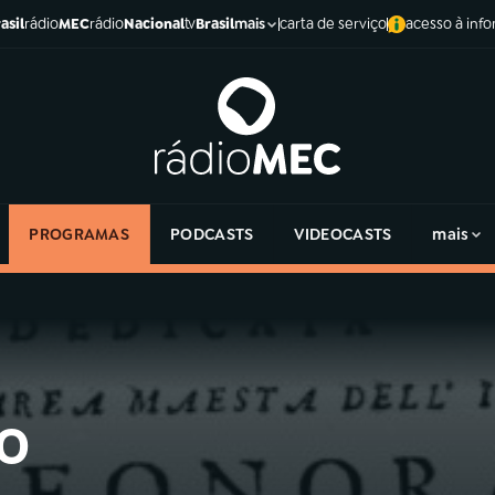
asil
rádio
MEC
rádio
Nacional
tv
Brasil
carta de serviço
acesso à inf
mais
PROGRAMAS
PODCASTS
VIDEOCASTS
mais
o