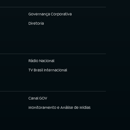
Governança Corporativa
(abre em nova aba)
Diretoria
(abre em nova aba)
Rádio Nacional
(abre em nova aba)
TV Brasil Internacional
(abre em nova aba)
Canal GOV
(abre em nova aba)
Monitoramento e Análise de Mídias
(abre em nova aba)