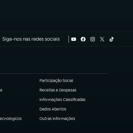
Siga-nos nas redes sociais
Participação Social
(abre em nova aba)
as
Receitas e Despesas
(abre em nova aba)
Informações Classificadas
(abre em nova aba)
Dados Abertos
(abre em nova aba)
Tecnológicos
Outras Informações
(abre em nova aba)