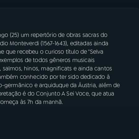
o (25) um repertório de obras sacras do
io Monteverdi (1567-1643), editadas ainda
 que recebeu o curioso título de "Selva
s exemplos de todos gêneros musicais
 salmos, hinos, magnificats e ainda cantos
também conhecido por ter sido dedicado à
o-germânico e arquiduque da Áustria, além de
rpretação é do Conjunto A Sei Voce, que atua
 Começa às 7h da manhã.