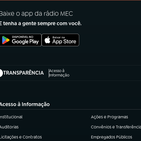
Baixe o app da rádio MEC
E tenha a gente sempre com você.
Acesso à
TRANSPARÊNCIA
abre em nova aba)
Informação
Acesso à Informação
Institucional
Ações e Programas
(abre em nova aba)
(abre em nova aba)
Auditorias
Convênios e Transferênci
(abre em nova aba)
(abre em nova aba)
Licitações e Contratos
Empregados Públicos
(abre em nova aba)
(abre em nova aba)