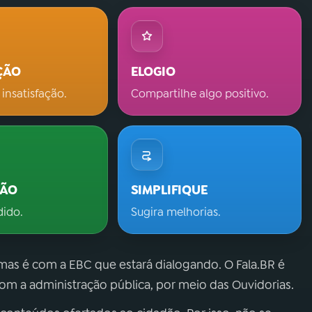
ÇÃO
ELOGIO
 insatisfação.
Compartilhe algo positivo.
ÇÃO
SIMPLIFIQUE
dido.
Sugira melhorias.
 mas é com a EBC que estará dialogando. O Fala.BR é
m a administração pública, por meio das Ouvidorias.