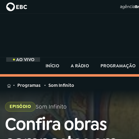
agência
Br
AO VIVO
INÍCIO
A RÁDIO
PROGRAMAÇÃO
MENU
Programas
Som Infinito
Buscar
na
Som Infinito
EPISÓDIO
Rádio
Buscar
MEC
Confira obras
Buscar
na
Rádio
Início
AO VIVO