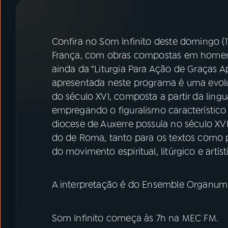
07
ÚLTIMAS
08
PRÊMIO RÁDIO MEC
Confira no Som Infinito deste domingo (1
França, com obras compostas em homena
ainda da “Liturgia Para Ação de Graças Ap
ACOMPANHE A RÁDIO MEC
apresentada neste programa é uma evolu
YouTube
Facebook
do século XVI, composta a partir da li
empregando o figuralismo característico 
Instagram
X
diocese de Auxerre possuía no século XVI
do de Roma, tanto para os textos como 
TikTok
do movimento espiritual, litúrgico e art
A interpretação é do Ensemble Organum,
Som Infinito começa às 7h na MEC FM.