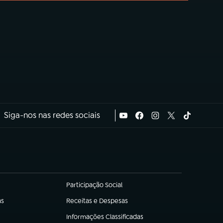
Siga-nos nas redes sociais
Participação Social
(abre em nova aba)
as
Receitas e Despesas
(abre em nova aba)
Informações Classificadas
(abre em nova aba)