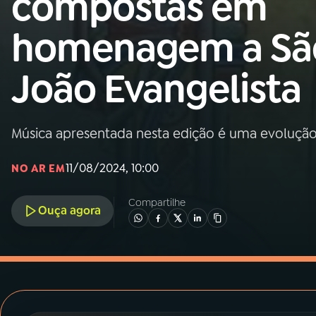
compostas em
MEC
homenagem a Sã
01
INÍCIO
João Evangelista
02
A RÁDIO
Música apresentada nesta edição é uma evoluçã
03
PROGRAMAÇÃO
11/08/2024, 10:00
NO AR EM
04
PROGRAMAS
Compartilhe
Ouça agora
05
PODCASTS
06
VIDEOCASTS