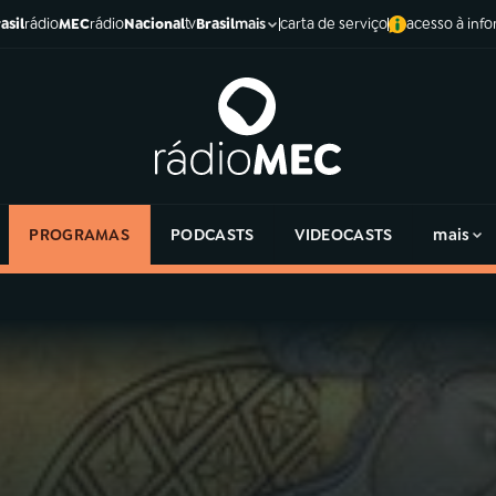
asil
rádio
MEC
rádio
Nacional
tv
Brasil
carta de serviço
acesso à inf
mais
PROGRAMAS
PODCASTS
VIDEOCASTS
mais