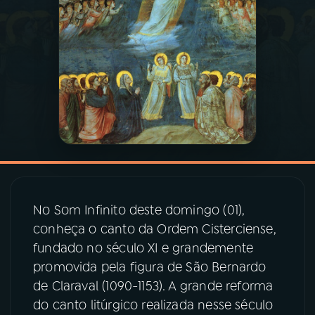
03
PROGRAMAÇÃO
04
PROGRAMAS
05
PODCASTS
06
VIDEOCASTS
No Som Infinito deste domingo (01),
07
ÚLTIMAS
conheça o canto da Ordem Cisterciense,
fundado no século XI e grandemente
promovida pela figura de São Bernardo
08
PRÊMIO RÁDIO MEC
de Claraval (1090-1153). A grande reforma
do canto litúrgico realizada nesse século
ACOMPANHE A RÁDIO MEC