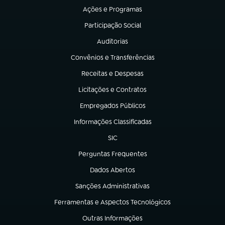
Ações e Programas
(abre em nova aba)
Participação Social
(abre em nova aba)
Auditorias
(abre em nova aba)
Convênios e Transferências
(abre em nova aba)
Receitas e Despesas
(abre em nova aba)
Licitações e Contratos
(abre em nova aba)
Empregados Públicos
(abre em nova aba)
Informações Classificadas
(abre em nova aba)
SIC
(abre em nova aba)
Perguntas Frequentes
(abre em nova aba)
Dados Abertos
(abre em nova aba)
Sanções Administrativas
(abre em nova aba)
Ferramentas e Aspectos Tecnológicos
(abre em nova aba)
Outras Informações
(abre em nova aba)