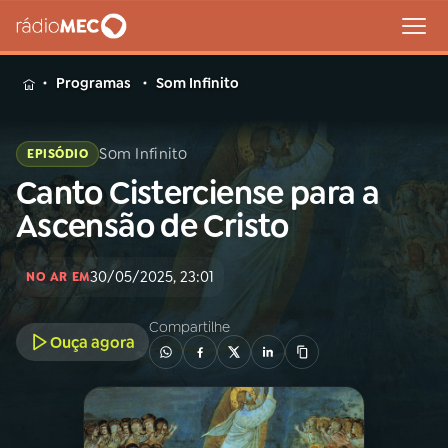
MENU
Programas
Som Infinito
Som Infinito
EPISÓDIO
Canto Cisterciense para a
Buscar
na
Ascensão de Cristo
Rádio
Buscar
MEC
30/05/2025, 23:01
NO AR EM
Início
AO VIVO
Compartilhe
Ouça agora
01
INÍCIO
02
A RÁDIO