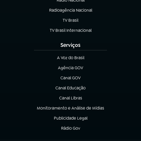
Rádio Nacional
(abre em nova aba)
Radioagência Nacional
(abre em nova aba)
TV Brasil
(abre em nova aba)
TV Brasil Internacional
(abre em nova aba)
Serviços
A Voz do Brasil
(abre em nova aba)
Agência GOV
(abre em nova aba)
Canal GOV
(abre em nova aba)
Canal Educação
(abre em nova aba)
Canal Libras
(abre em nova aba)
Monitoramento e Análise de Mídias
(abre em nova aba)
Publicidade Legal
(abre em nova aba)
Rádio Gov
(abre em nova aba)