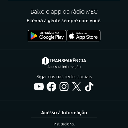
Baixe o app da rádio MEC
E tenha a gente sempre com você.
(abre em nova aba)
TRANSPARÊNCIA
Acesso à Informação
Siga-nos nas redes sociais
Acesso à Informação
Institucional
(abre em nova aba)