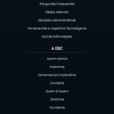
Perguntas Frequentes
(abre em nova aba)
Dados Abertos
(abre em nova aba)
Sanções Administrativas
(abre em nova aba)
Ferramentas e Aspectos Tecnológicos
(abre em nova aba)
Outras Informações
(abre em nova aba)
A EBC
Quem somos
(abre em nova aba)
Imprensa
(abre em nova aba)
Governança Corporativa
(abre em nova aba)
Contatos
(abre em nova aba)
Quem é Quem
(abre em nova aba)
Diretoria
(abre em nova aba)
Ouvidoria
(abre em nova aba)