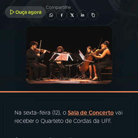
Compartilhe
Ouça agora
03
PROGRAMAÇÃO
04
PROGRAMAS
05
PODCASTS
06
VIDEOCASTS
07
ÚLTIMAS
Na sexta-feira (12), o
Sala de Concerto
vai
08
PRÊMIO RÁDIO MEC
receber o Quarteto de Cordas da UFF.
ACOMPANHE A RÁDIO MEC