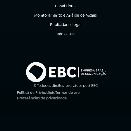
Canal Libras
(abre em nova aba)
Monitoramento e Análise de Mídias
(abre em nova aba)
Publicidade Legal
(abre em nova aba)
Rádio Gov
(abre em nova aba)
© Todos os direitos reservados pela EBC
Política de Privacidade
Termos de uso
(abre em nova aba)
(abre em nova aba)
Preferências de privacidade