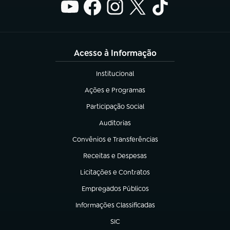
Acesso à Informação
Institucional
(abre em nova aba)
Ações e Programas
(abre em nova aba)
Participação Social
(abre em nova aba)
Auditorias
(abre em nova aba)
Convênios e Transferências
(abre em nova aba)
Receitas e Despesas
(abre em nova aba)
Licitações e Contratos
(abre em nova aba)
Empregados Públicos
(abre em nova aba)
Informações Classificadas
(abre em nova aba)
SIC
(abre em nova aba)