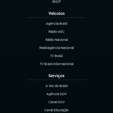
RNCP
(abre em nova aba)
Veículos
Agência Brasil
(abre em nova aba)
Rádio MEC
Rádio Nacional
(abre em nova aba)
Radioagência Nacional
(abre em nova aba)
TV Brasil
(abre em nova aba)
TV Brasil Internacional
(abre em nova aba)
Serviços
A Voz do Brasil
(abre em nova aba)
Agência GOV
(abre em nova aba)
Canal GOV
(abre em nova aba)
Canal Educação
(abre em nova aba)