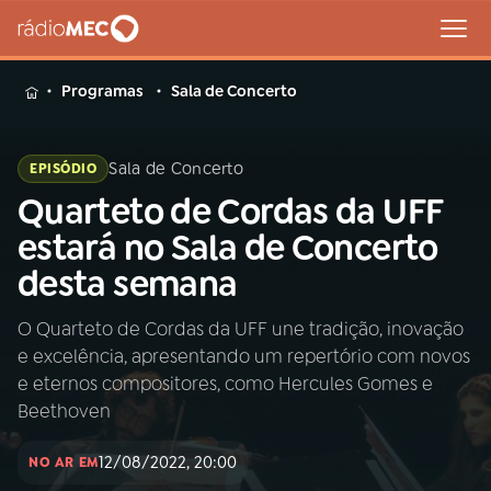
MENU
Programas
Sala de Concerto
Sala de Concerto
EPISÓDIO
Quarteto de Cordas da UFF
Buscar
na
estará no Sala de Concerto
Rádio
Buscar
desta semana
MEC
O Quarteto de Cordas da UFF une tradição, inovação
Início
AO VIVO
e excelência, apresentando um repertório com novos
e eternos compositores, como Hercules Gomes e
01
INÍCIO
Beethoven
12/08/2022, 20:00
NO AR EM
02
A RÁDIO