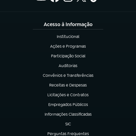
Acesso à Informação
Institucional
(abre em nova aba)
Ações e Programas
(abre em nova aba)
Participação Social
(abre em nova aba)
Auditorias
(abre em nova aba)
Convênios e Transferências
(abre em nova aba)
Receitas e Despesas
(abre em nova aba)
Licitações e Contratos
(abre em nova aba)
Empregados Públicos
(abre em nova aba)
Informações Classificadas
(abre em nova aba)
SIC
(abre em nova aba)
Perguntas Frequentes
(abre em nova aba)