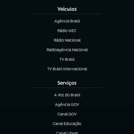
Veículos
Agência Brasil
(abre em nova aba)
Rádio MEC
Rádio Nacional
(abre em nova aba)
Radioagência Nacional
(abre em nova aba)
TV Brasil
(abre em nova aba)
TV Brasil Internacional
(abre em nova aba)
Serviços
A Voz do Brasil
(abre em nova aba)
Agência GOV
(abre em nova aba)
Canal GOV
(abre em nova aba)
Canal Educação
(abre em nova aba)
Canal Libras