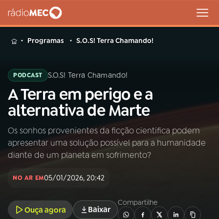
MENU
Programas
S.O.S! Terra Chamando!
S.O.S! Terra Chamando!
PODCAST
A Terra em perigo e a
Buscar
na
alternativa de Marte
Rádio
Buscar
MEC
Os sonhos provenientes da ficção cientifica podem
apresentar uma solução possível para a humanidade
Início
AO VIVO
diante de um planeta em sofrimento?
05/01/2026, 20:42
01
INÍCIO
NO AR EM
Compartilhe
Baixar
Ouça agora
02
A RÁDIO