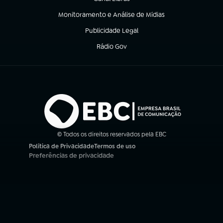
(abre em nova aba)
Monitoramento e Análise de Mídias
(abre em nova aba)
Publicidade Legal
(abre em nova aba)
Rádio Gov
(abre em nova aba)
© Todos os direitos reservados pela EBC
Política de Privacidade
Termos de uso
(abre em nova aba)
(abre em nova aba)
Preferências de privacidade