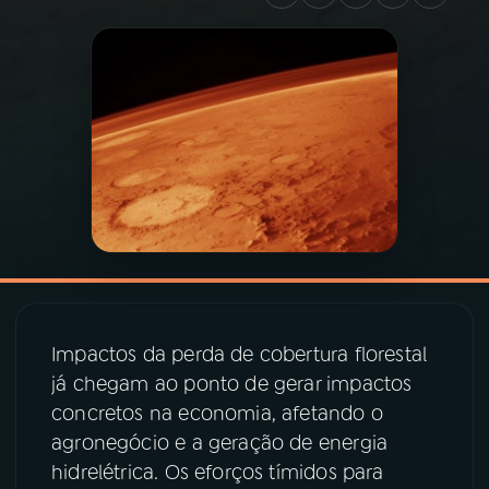
03
PROGRAMAÇÃO
04
PROGRAMAS
05
PODCASTS
06
VIDEOCASTS
07
ÚLTIMAS
Impactos da perda de cobertura florestal
já chegam ao ponto de gerar impactos
concretos na economia, afetando o
08
PRÊMIO RÁDIO MEC
agronegócio e a geração de energia
hidrelétrica. Os eforços tímidos para
ACOMPANHE A RÁDIO MEC