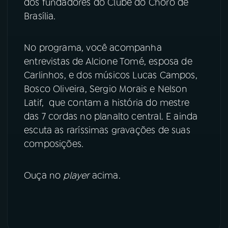
dos fundadores do Clube do Choro de
Brasília.
YouTube
Facebook
No programa, você acompanha
Instagram
X
entrevistas de Alcione Tomé, esposa de
TikTok
Carlinhos, e dos músicos Lucas Campos,
Bosco Oliveira, Sergio Morais e Nelson
Latif, que contam a história do mestre
das 7 cordas no planalto central. E ainda
escuta as raríssimas gravações de suas
composições.
Ouça no
player
acima.