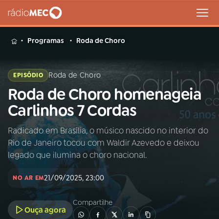
MENU
Programas
Roda de Choro
Roda de Choro
EPISÓDIO
Roda de Choro homenageia
Buscar
na
Carlinhos 7 Cordas
Rádio
Buscar
MEC
Radicado em Brasília, o músico nascido no interior do
Rio de Janeiro tocou com Waldir Azevedo e deixou
Início
AO VIVO
legado que ilumina o choro nacional.
21/09/2025, 23:00
01
INÍCIO
NO AR EM
Compartilhe
Ouça agora
02
A RÁDIO