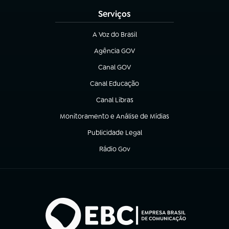
Serviços
A Voz do Brasil
(abre em nova aba)
Agência GOV
(abre em nova aba)
Canal GOV
(abre em nova aba)
Canal Educação
(abre em nova aba)
Canal Libras
(abre em nova aba)
Monitoramento e Análise de Mídias
(abre em nova aba)
Publicidade Legal
(abre em nova aba)
Rádio Gov
(abre em nova aba)