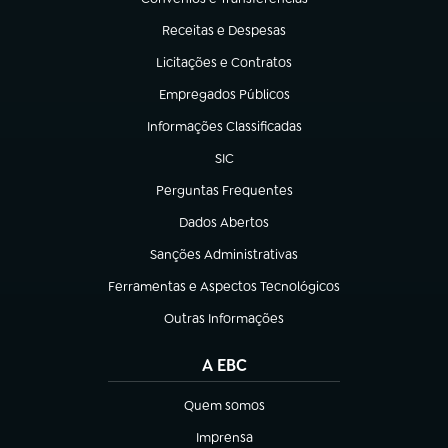
(abre em nova aba)
Receitas e Despesas
(abre em nova aba)
Licitações e Contratos
(abre em nova aba)
Empregados Públicos
(abre em nova aba)
Informações Classificadas
(abre em nova aba)
SIC
(abre em nova aba)
Perguntas Frequentes
(abre em nova aba)
Dados Abertos
(abre em nova aba)
Sanções Administrativas
(abre em nova aba)
Ferramentas e Aspectos Tecnológicos
(abre em nova aba)
Outras Informações
(abre em nova aba)
A EBC
Quem somos
(abre em nova aba)
Imprensa
(abre em nova aba)