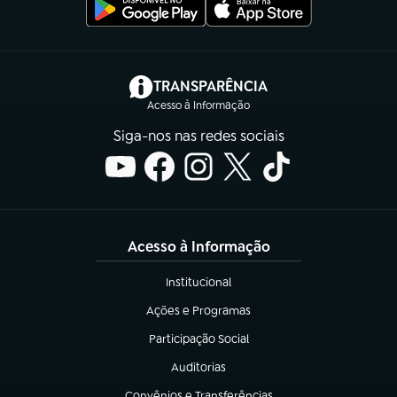
(abre em nova aba)
TRANSPARÊNCIA
Acesso à Informação
Siga-nos nas redes sociais
Acesso à Informação
Institucional
(abre em nova aba)
Ações e Programas
(abre em nova aba)
Participação Social
(abre em nova aba)
Auditorias
(abre em nova aba)
Convênios e Transferências