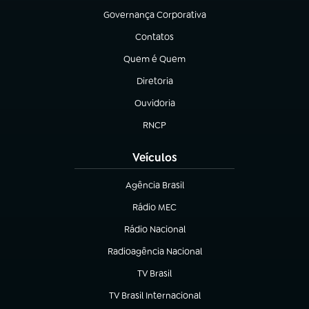
Governança Corporativa
(abre em nova aba)
Contatos
(abre em nova aba)
Quem é Quem
(abre em nova aba)
Diretoria
(abre em nova aba)
Ouvidoria
(abre em nova aba)
RNCP
(abre em nova aba)
Veículos
Agência Brasil
(abre em nova aba)
Rádio MEC
Rádio Nacional
(abre em nova aba)
Radioagência Nacional
(abre em nova aba)
TV Brasil
(abre em nova aba)
TV Brasil Internacional
(abre em nova aba)