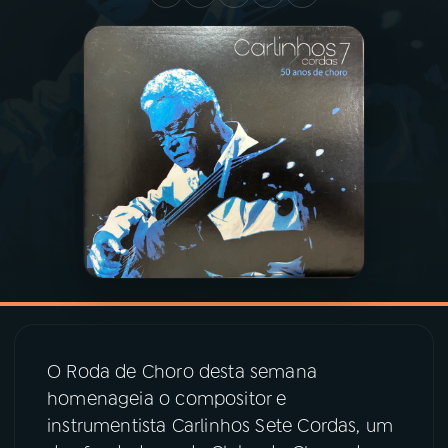
03
PROGRAMAÇÃO
04
PROGRAMAS
05
PODCASTS
06
VIDEOCASTS
07
ÚLTIMAS
O Roda de Choro desta semana
08
PRÊMIO RÁDIO MEC
homenageia o compositor e
instrumentista Carlinhos Sete Cordas, um
ACOMPANHE A RÁDIO MEC