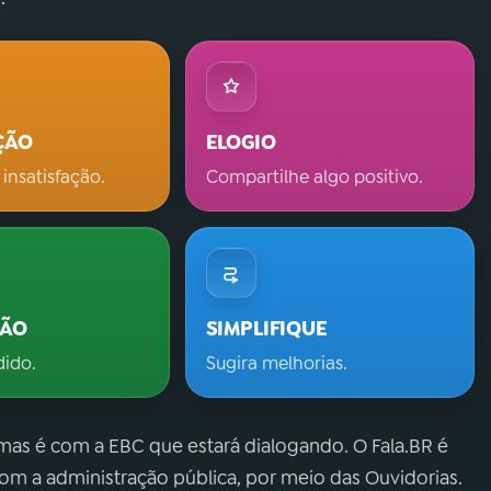
ÇÃO
ELOGIO
 insatisfação.
Compartilhe algo positivo.
ÇÃO
SIMPLIFIQUE
dido.
Sugira melhorias.
 mas é com a EBC que estará dialogando. O Fala.BR é
m a administração pública, por meio das Ouvidorias.