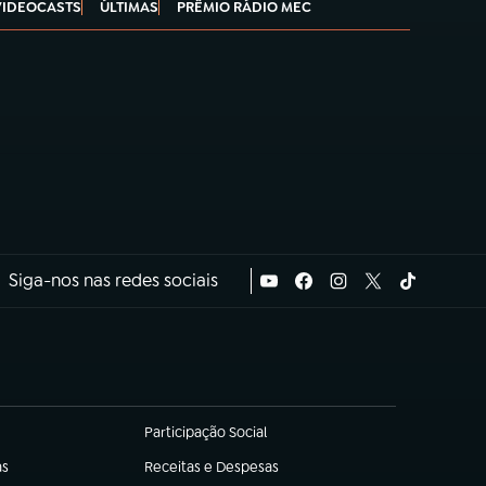
VIDEOCASTS
ÚLTIMAS
PRÊMIO RÁDIO MEC
Siga-nos nas redes sociais
Participação Social
(abre em nova aba)
as
Receitas e Despesas
(abre em nova aba)