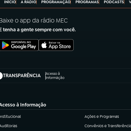
INÍCIO
A RÁDIO
PROGRAMAÇÃO
PROGRAMAS
PODCASTS
Baixe o app da rádio MEC
E tenha a gente sempre com você.
Acesso à
TRANSPARÊNCIA
abre em nova aba)
Informação
Acesso à Informação
Institucional
Ações e Programas
(abre em nova aba)
(abre em nova aba)
Auditorias
Convênios e Transferênci
(abre em nova aba)
(abre em nova aba)