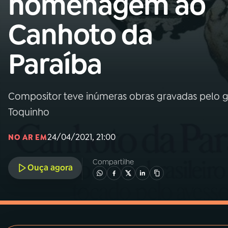
homenagem ao
MEC
Canhoto da
01
INÍCIO
Paraíba
02
A RÁDIO
Compositor teve inúmeras obras gravadas pelo g
03
PROGRAMAÇÃO
Toquinho
04
PROGRAMAS
24/04/2021, 21:00
NO AR EM
Compartilhe
05
PODCASTS
Ouça agora
06
VIDEOCASTS