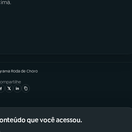
cima.
grama
Roda de Choro
ompartilhe
conteúdo que você acessou.
.