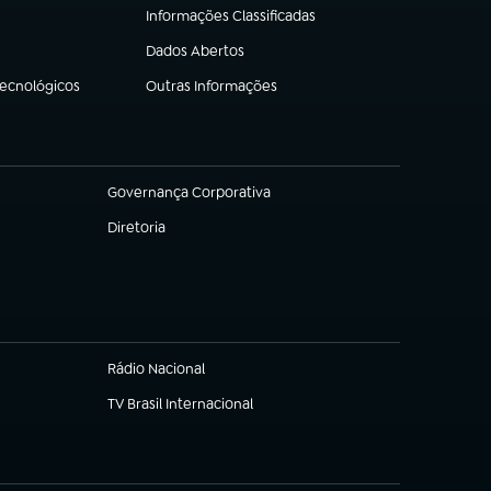
Informações Classificadas
(abre em nova aba)
Dados Abertos
(abre em nova aba)
Tecnológicos
Outras Informações
(abre em nova aba)
Governança Corporativa
(abre em nova aba)
Diretoria
(abre em nova aba)
Rádio Nacional
(abre em nova aba)
TV Brasil Internacional
(abre em nova aba)