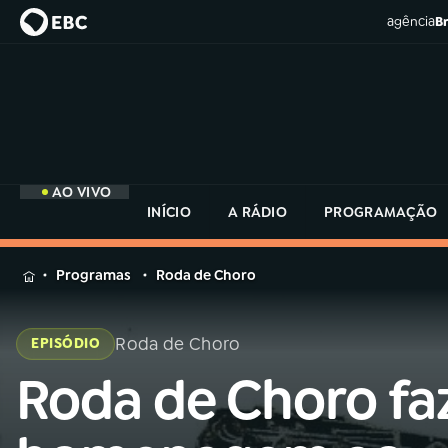
agência
Br
AO VIVO
INÍCIO
A RÁDIO
PROGRAMAÇÃO
MENU
Programas
Roda de Choro
Buscar
na
Roda de Choro
EPISÓDIO
Rádio
Buscar
MEC
Roda de Choro fa
Buscar
na
Rádio
Início
AO VIVO