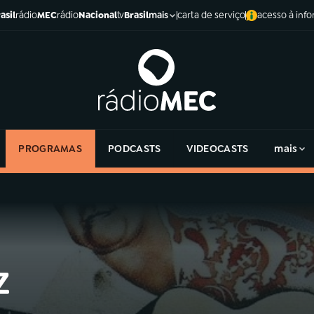
asil
rádio
MEC
rádio
Nacional
tv
Brasil
carta de serviço
acesso à inf
mais
PROGRAMAS
PODCASTS
VIDEOCASTS
mais
z