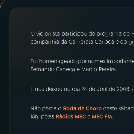
07
ÚLTIMAS
08
PRÊMIO RÁDIO MEC
O violonista participou do programa de 
companhia da Camerata Carioca e do gr
ACOMPANHE A RÁDIO MEC
YouTube
Facebook
Foi homenageado por nomes importantes
Fernando Caneca e Marco Pereira.
Instagram
X
TikTok
E nos deixou no dia 24 de abril de 2008, 
Não perca o
Roda de Choro
deste sábado
18h, pelas
Rádios MEC
e
MEC FM
.