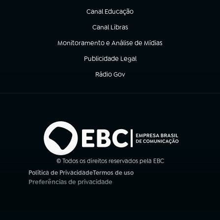
Canal Educação
(abre em nova aba)
Canal Libras
(abre em nova aba)
Monitoramento e Análise de Mídias
(abre em nova aba)
Publicidade Legal
(abre em nova aba)
Rádio Gov
(abre em nova aba)
© Todos os direitos reservados pela EBC
Política de Privacidade
Termos de uso
(abre em nova aba)
(abre em nova aba)
Preferências de privacidade