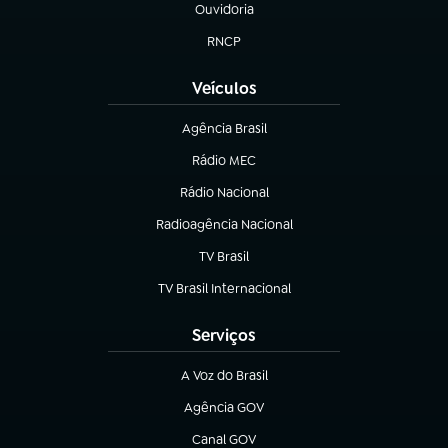
Ouvidoria
(abre em nova aba)
RNCP
(abre em nova aba)
Veículos
Agência Brasil
(abre em nova aba)
Rádio MEC
Rádio Nacional
(abre em nova aba)
Radioagência Nacional
(abre em nova aba)
TV Brasil
(abre em nova aba)
TV Brasil Internacional
(abre em nova aba)
Serviços
A Voz do Brasil
(abre em nova aba)
Agência GOV
(abre em nova aba)
Canal GOV
(abre em nova aba)