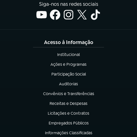
Siga-nos nas redes sociais
Acesso à Informação
Institucional
(abre em nova aba)
Ações e Programas
(abre em nova aba)
Participação Social
(abre em nova aba)
Auditorias
(abre em nova aba)
Convênios e Transferências
(abre em nova aba)
Receitas e Despesas
(abre em nova aba)
Licitações e Contratos
(abre em nova aba)
Empregados Públicos
(abre em nova aba)
Informações Classificadas
(abre em nova aba)