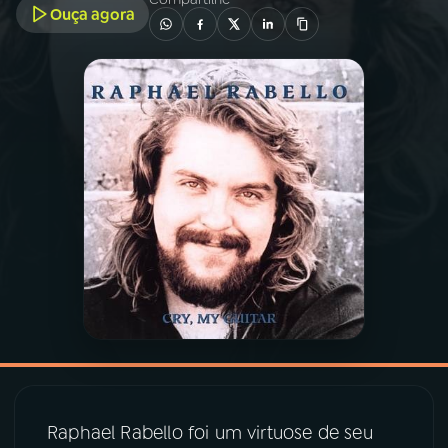
Ouça agora
03
PROGRAMAÇÃO
04
PROGRAMAS
05
PODCASTS
06
VIDEOCASTS
07
ÚLTIMAS
08
PRÊMIO RÁDIO MEC
Raphael Rabello foi um virtuose de seu
ACOMPANHE A RÁDIO MEC