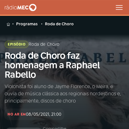
MENU
Programas
Roda de Choro
Roda de Choro
EPISÓDIO
Roda de Choro faz
Buscar
na
homenagem a Raphael
Rádio
Buscar
Rabello
MEC
Violonista foi aluno de Jayme Florence, o Meira, e
Início
AO VIVO
ouvia de música clássica aos regionais nordestinos e,
principalmente, discos de choro
01
INÍCIO
08/05/2021, 21:00
NO AR EM
02
A RÁDIO
Compartilhe