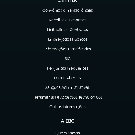
Auditorias
(abre em nova aba)
Convênios e Transferências
(abre em nova aba)
Receitas e Despesas
(abre em nova aba)
Licitações e Contratos
(abre em nova aba)
Empregados Públicos
(abre em nova aba)
Informações Classificadas
(abre em nova aba)
SIC
(abre em nova aba)
Perguntas Frequentes
(abre em nova aba)
Dados Abertos
(abre em nova aba)
Sanções Administrativas
(abre em nova aba)
Ferramentas e Aspectos Tecnológicos
(abre em nova aba)
Outras Informações
(abre em nova aba)
A EBC
Quem somos
(abre em nova aba)