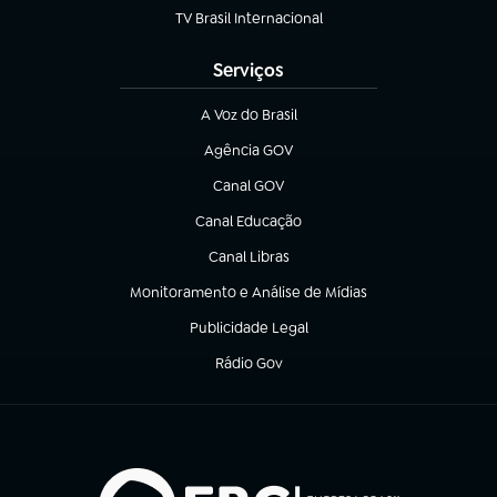
TV Brasil Internacional
(abre em nova aba)
Serviços
A Voz do Brasil
(abre em nova aba)
Agência GOV
(abre em nova aba)
Canal GOV
(abre em nova aba)
Canal Educação
(abre em nova aba)
Canal Libras
(abre em nova aba)
Monitoramento e Análise de Mídias
(abre em nova aba)
Publicidade Legal
(abre em nova aba)
Rádio Gov
(abre em nova aba)