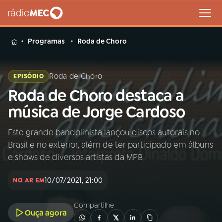
MENU
Programas
Roda de Choro
Roda de Choro
EPISÓDIO
Roda de Choro destaca a
Buscar
na
música de Jorge Cardoso
Rádio
Buscar
MEC
Este grande bandolinista lançou discos autorais no
Brasil e no exterior, além de ter participado em álbuns
Início
AO VIVO
e shows de diversos artistas da MPB
10/07/2021, 21:00
01
INÍCIO
NO AR EM
Compartilhe
Ouça agora
02
A RÁDIO