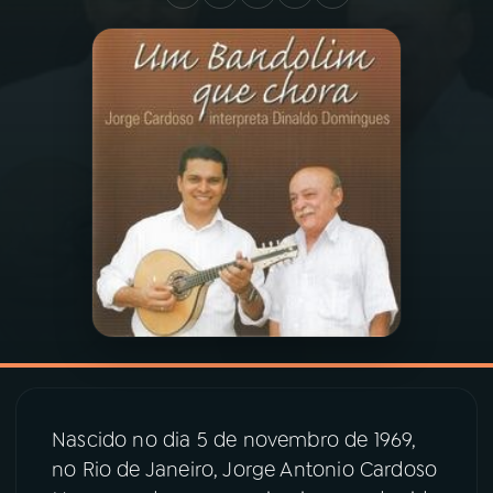
03
PROGRAMAÇÃO
04
PROGRAMAS
05
PODCASTS
06
VIDEOCASTS
07
ÚLTIMAS
08
PRÊMIO RÁDIO MEC
Nascido no dia 5 de novembro de 1969,
no Rio de Janeiro, Jorge Antonio Cardoso
ACOMPANHE A RÁDIO MEC