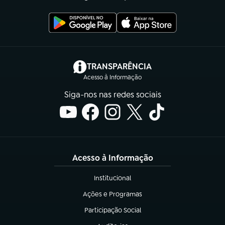
(abre em nova aba)
TRANSPARÊNCIA
Acesso à Informação
Siga-nos nas redes sociais
Acesso à Informação
Institucional
(abre em nova aba)
Ações e Programas
(abre em nova aba)
Participação Social
(abre em nova aba)