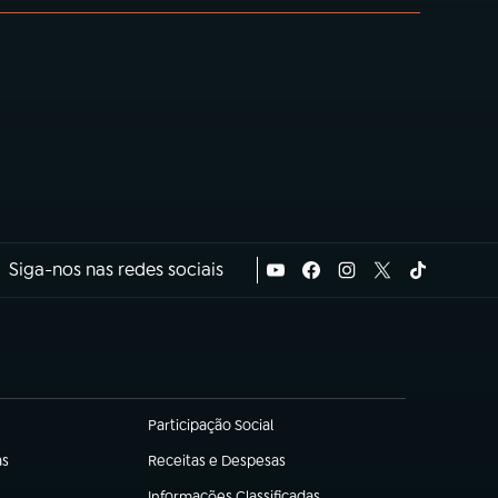
Siga-nos nas redes sociais
Participação Social
(abre em nova aba)
as
Receitas e Despesas
(abre em nova aba)
Informações Classificadas