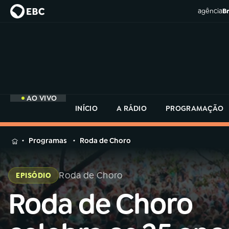
agência
Br
AO VIVO
INÍCIO
A RÁDIO
PROGRAMAÇÃO
MENU
Programas
Roda de Choro
Buscar
na
Roda de Choro
EPISÓDIO
Rádio
Buscar
MEC
Roda de Choro
Buscar
na
Rádio
Início
AO VIVO