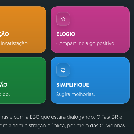
ÇÃO
ELOGIO
 insatisfação.
Compartilhe algo positivo.
ÇÃO
SIMPLIFIQUE
dido.
Sugira melhorias.
 mas é com a EBC que estará dialogando. O Fala.BR é
m a administração pública, por meio das Ouvidorias.