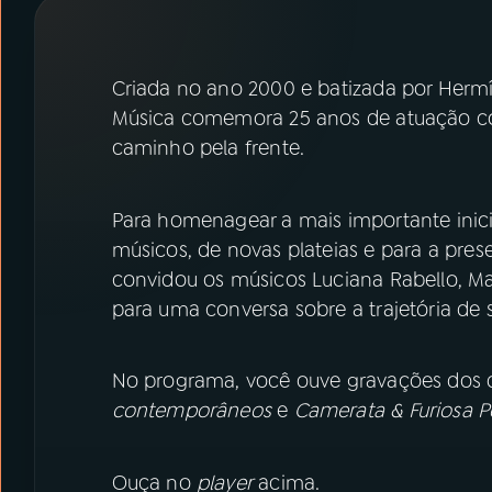
07
ÚLTIMAS
08
PRÊMIO RÁDIO MEC
Criada no ano 2000 e batizada por Hermín
Música comemora 25 anos de atuação com
caminho pela frente.
ACOMPANHE A RÁDIO MEC
YouTube
Facebook
Para homenagear a mais importante ini
músicos, de novas plateias e para a pre
Instagram
X
convidou os músicos Luciana Rabello, Mau
para uma conversa sobre a trajetória de
TikTok
No programa, você ouve gravações dos 
contemporâneos
e
Camerata & Furiosa Po
Ouça no
player
acima.