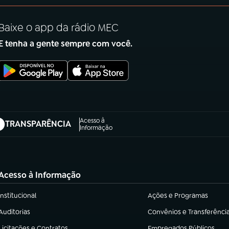
Baixe o app da rádio MEC
E tenha a gente sempre com você.
Acesso à
TRANSPARÊNCIA
abre em nova aba)
Informação
Acesso à Informação
Institucional
Ações e Programas
(abre em nova aba)
(abre em nova aba)
Auditorias
Convênios e Transferênci
(abre em nova aba)
(abre em nova aba)
Licitações e Contratos
Empregados Públicos