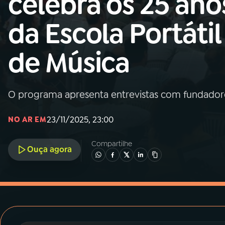
celebra os 25 ano
MEC
da Escola Portátil
01
INÍCIO
de Música
02
A RÁDIO
O programa apresenta entrevistas com fundador
03
PROGRAMAÇÃO
23/11/2025, 23:00
NO AR EM
04
PROGRAMAS
Compartilhe
Ouça agora
05
PODCASTS
06
VIDEOCASTS