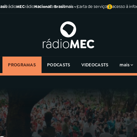
asil
rádio
MEC
rádio
Nacional
tv
Brasil
carta de serviço
acesso à inf
mais
PROGRAMAS
PODCASTS
VIDEOCASTS
mais