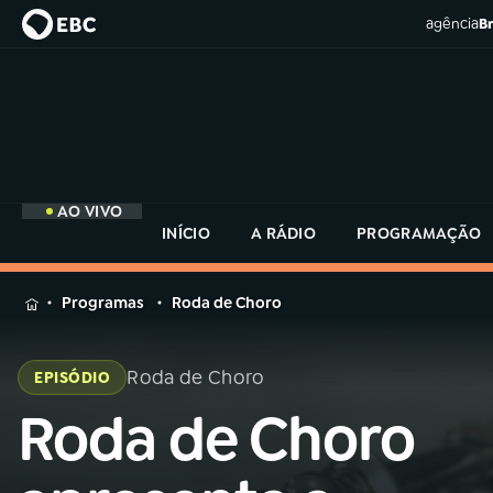
agência
Br
AO VIVO
INÍCIO
A RÁDIO
PROGRAMAÇÃO
MENU
Programas
Roda de Choro
Buscar
na
Roda de Choro
EPISÓDIO
Rádio
Buscar
MEC
Roda de Choro
Buscar
na
Rádio
Início
AO VIVO