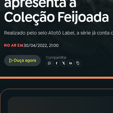
apresenta a
MEC
Coleção Feijoada
01
INÍCIO
02
A RÁDIO
Realizado pelo selo Atotô Label, a série já cont
30/04/2022, 21:00
NO AR EM
03
PROGRAMAÇÃO
Compartilhe
Ouça agora
04
PROGRAMAS
05
PODCASTS
06
VIDEOCASTS