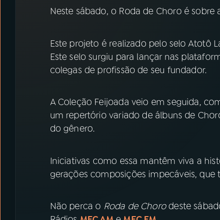
07
ÚLTIMAS
Neste sábado, o Roda de Choro é sobre a
08
PRÊMIO RÁDIO MEC
Este projeto é realizado pelo selo Atotô L
Este selo surgiu para lançar nas plataform
colegas de profissão de seu fundador.
ACOMPANHE A RÁDIO MEC
YouTube
Facebook
A Coleção Feijoada veio em seguida, com
um repertório variado de álbuns de Cho
Instagram
X
do gênero.
TikTok
Iniciativas como essa mantêm viva a his
gerações composições impecáveis, que tr
Não perca o
Roda de Choro
deste sábado 
Rádios
MEC AM
e
MEC FM
.