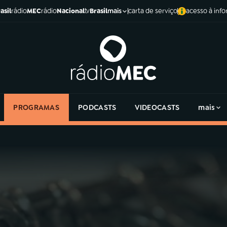
asil
rádio
MEC
rádio
Nacional
tv
Brasil
carta de serviço
acesso à inf
mais
PROGRAMAS
PODCASTS
VIDEOCASTS
mais