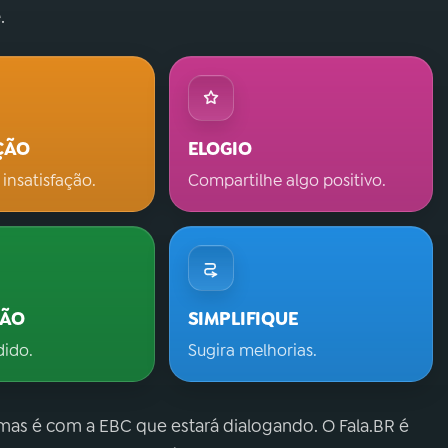
.
ÇÃO
ELOGIO
 insatisfação.
Compartilhe algo positivo.
ÇÃO
SIMPLIFIQUE
dido.
Sugira melhorias.
 mas é com a EBC que estará dialogando. O Fala.BR é