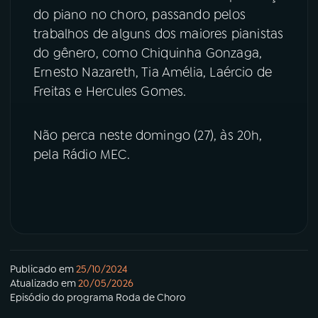
do piano no choro, passando pelos
YouTube
Facebook
trabalhos de alguns dos maiores pianistas
do gênero, como Chiquinha Gonzaga,
Instagram
X
Ernesto Nazareth, Tia Amélia, Laércio de
Freitas e Hercules Gomes.
TikTok
Não perca neste domingo (27), às 20h,
pela Rádio MEC.
Publicado em
25/10/2024
Atualizado em
20/05/2026
Episódio
do programa
Roda de Choro