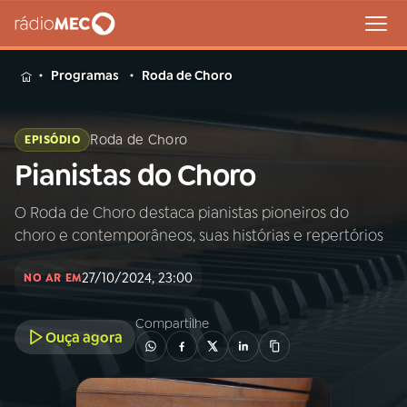
MENU
Programas
Roda de Choro
Roda de Choro
EPISÓDIO
Pianistas do Choro
Buscar
na
Rádio
O Roda de Choro destaca pianistas pioneiros do
Buscar
MEC
choro e contemporâneos, suas histórias e repertórios
Início
AO VIVO
27/10/2024, 23:00
NO AR EM
Compartilhe
01
INÍCIO
Ouça agora
02
A RÁDIO