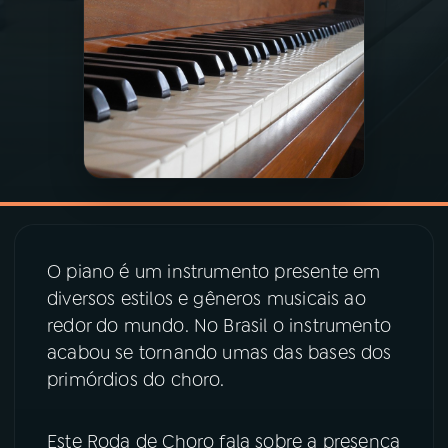
03
PROGRAMAÇÃO
04
PROGRAMAS
05
PODCASTS
06
VIDEOCASTS
O piano é um instrumento presente em
diversos estilos e gêneros musicais ao
07
ÚLTIMAS
redor do mundo. No Brasil o instrumento
acabou se tornando umas das bases dos
primórdios do choro.
08
PRÊMIO RÁDIO MEC
Este Roda de Choro fala sobre a presença
ACOMPANHE A RÁDIO MEC