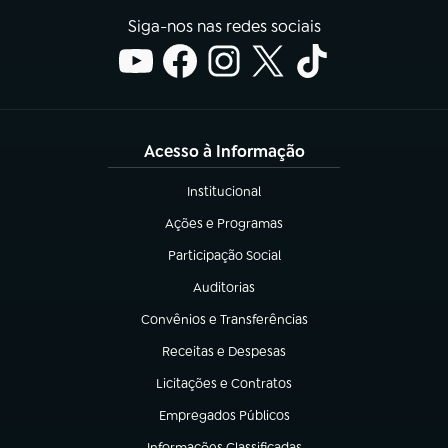
Siga-nos nas redes sociais
Acesso à Informação
Institucional
(abre em nova aba)
Ações e Programas
(abre em nova aba)
Participação Social
(abre em nova aba)
Auditorias
(abre em nova aba)
Convênios e Transferências
(abre em nova aba)
Receitas e Despesas
(abre em nova aba)
Licitações e Contratos
(abre em nova aba)
Empregados Públicos
(abre em nova aba)
Informações Classificadas