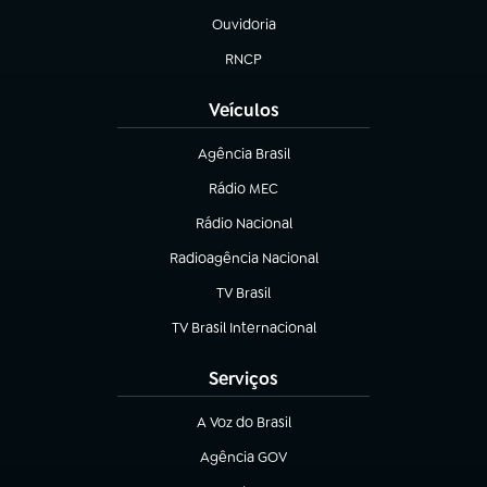
Ouvidoria
(abre em nova aba)
RNCP
(abre em nova aba)
Veículos
Agência Brasil
(abre em nova aba)
Rádio MEC
Rádio Nacional
(abre em nova aba)
Radioagência Nacional
(abre em nova aba)
TV Brasil
(abre em nova aba)
TV Brasil Internacional
(abre em nova aba)
Serviços
A Voz do Brasil
(abre em nova aba)
Agência GOV
(abre em nova aba)