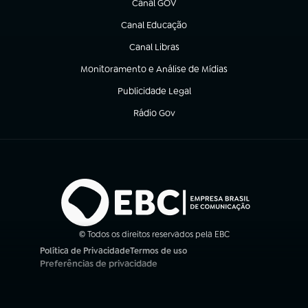
Canal GOV
(abre em nova aba)
Canal Educação
(abre em nova aba)
Canal Libras
(abre em nova aba)
Monitoramento e Análise de Mídias
(abre em nova aba)
Publicidade Legal
(abre em nova aba)
Rádio Gov
(abre em nova aba)
© Todos os direitos reservados pela EBC
Política de Privacidade
Termos de uso
(abre em nova aba)
(abre em nova aba)
Preferências de privacidade