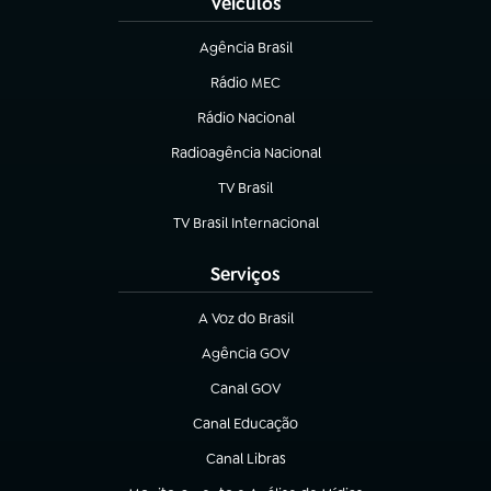
Veículos
Agência Brasil
(abre em nova aba)
Rádio MEC
Rádio Nacional
(abre em nova aba)
Radioagência Nacional
(abre em nova aba)
TV Brasil
(abre em nova aba)
TV Brasil Internacional
(abre em nova aba)
Serviços
A Voz do Brasil
(abre em nova aba)
Agência GOV
(abre em nova aba)
Canal GOV
(abre em nova aba)
Canal Educação
(abre em nova aba)
Canal Libras
(abre em nova aba)