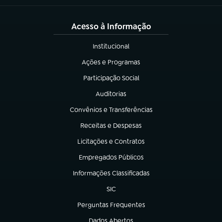
Acesso à Informação
Institucional
(abre em nova aba)
Ações e Programas
(abre em nova aba)
Participação Social
(abre em nova aba)
Auditorias
(abre em nova aba)
Convênios e Transferências
(abre em nova aba)
Receitas e Despesas
(abre em nova aba)
Licitações e Contratos
(abre em nova aba)
Empregados Públicos
(abre em nova aba)
Informações Classificadas
(abre em nova aba)
SIC
(abre em nova aba)
Perguntas Frequentes
(abre em nova aba)
Dados Abertos