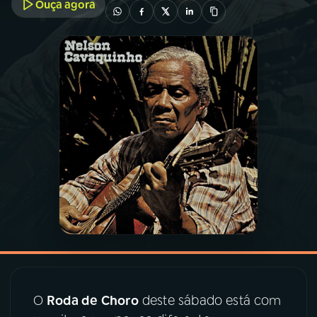
Ouça agora
03
PROGRAMAÇÃO
04
PROGRAMAS
05
PODCASTS
06
VIDEOCASTS
07
ÚLTIMAS
08
PRÊMIO RÁDIO MEC
O
Roda de Choro
deste sábado está com
ACOMPANHE A RÁDIO MEC