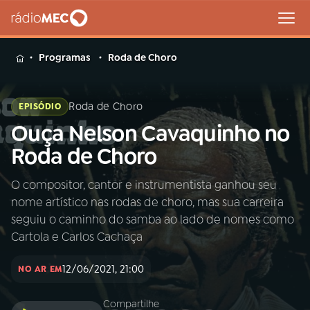
MENU
Programas
Roda de Choro
Roda de Choro
EPISÓDIO
Ouça Nelson Cavaquinho no
Buscar
na
Roda de Choro
Rádio
Buscar
MEC
O compositor, cantor e instrumentista ganhou seu
nome artístico nas rodas de choro, mas sua carreira
Início
AO VIVO
seguiu o caminho do samba ao lado de nomes como
Cartola e Carlos Cachaça
01
INÍCIO
12/06/2021, 21:00
NO AR EM
02
A RÁDIO
Compartilhe