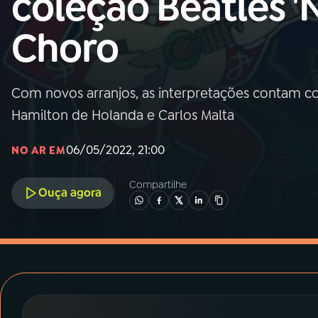
coleção Beatles 'N
MEC
Choro
01
INÍCIO
02
A RÁDIO
Com novos arranjos, as interpretações contam 
Hamilton de Holanda e Carlos Malta
03
PROGRAMAÇÃO
06/05/2022, 21:00
NO AR EM
04
PROGRAMAS
Compartilhe
Ouça agora
05
PODCASTS
06
VIDEOCASTS