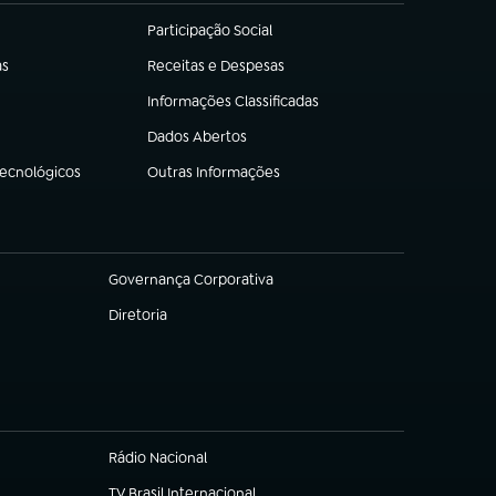
Participação Social
(abre em nova aba)
as
Receitas e Despesas
(abre em nova aba)
Informações Classificadas
(abre em nova aba)
Dados Abertos
(abre em nova aba)
Tecnológicos
Outras Informações
(abre em nova aba)
Governança Corporativa
(abre em nova aba)
Diretoria
(abre em nova aba)
Rádio Nacional
(abre em nova aba)
TV Brasil Internacional