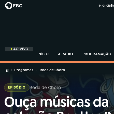
agência
Br
AO VIVO
INÍCIO
A RÁDIO
PROGRAMAÇÃO
MENU
Programas
Roda de Choro
Buscar
na
Roda de Choro
EPISÓDIO
Rádio
Buscar
MEC
Ouça músicas da
Buscar
na
Rádio
Início
AO VIVO