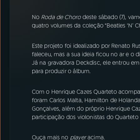
07
ÚLTIMAS
No
Roda de Choro
deste sábado (7), vam
08
PRÊMIO RÁDIO MEC
quatro volumes da coleção “Beatles ‘N’ C
ACOMPANHE A RÁDIO MEC
Este projeto foi idealizado por Renato R
faleceu, mas a sua ideia ficou no ar e o d
YouTube
Facebook
Já na gravadora Deckdisc, ele entrou e
para produzir o álbum.
Instagram
X
TikTok
Com o Henrique Cazes Quarteto acompan
foram Carlos Malta, Hamilton de Holanda,
Gonçalves, além do próprio Henrique Ca
participação dos violonistas do Quarteto
Ouça mais no
player
acima.