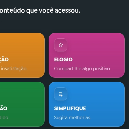
conteúdo que você acessou.
.
ÇÃO
ELOGIO
 insatisfação.
Compartilhe algo positivo.
ÇÃO
SIMPLIFIQUE
dido.
Sugira melhorias.