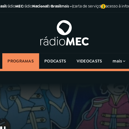
asil
rádio
MEC
rádio
Nacional
tv
Brasil
carta de serviço
acesso à inf
mais
PROGRAMAS
PODCASTS
VIDEOCASTS
mais