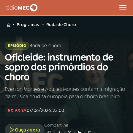
MENU
Programas
Roda de Choro
Roda de Choro
EPISÓDIO
Oficleide: instrumento de
Buscar
na
sopro dos primórdios do
Rádio
Buscar
choro
MEC
Everson Moraes e Aquiles Moraes contam a migração
Início
AO VIVO
da música erudita europeia para o choro brasileiro
01
INÍCIO
07/06/2026, 23:00
NO AR EM
Compartilhe
02
A RÁDIO
Ouça agora