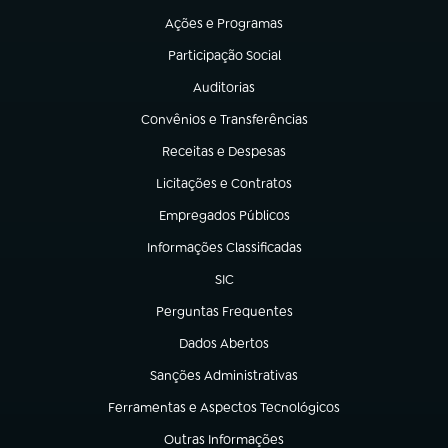
Ações e Programas
(abre em nova aba)
Participação Social
(abre em nova aba)
Auditorias
(abre em nova aba)
Convênios e Transferências
(abre em nova aba)
Receitas e Despesas
(abre em nova aba)
Licitações e Contratos
(abre em nova aba)
Empregados Públicos
(abre em nova aba)
Informações Classificadas
(abre em nova aba)
SIC
(abre em nova aba)
Perguntas Frequentes
(abre em nova aba)
Dados Abertos
(abre em nova aba)
Sanções Administrativas
(abre em nova aba)
Ferramentas e Aspectos Tecnológicos
(abre em nova aba)
Outras Informações
(abre em nova aba)