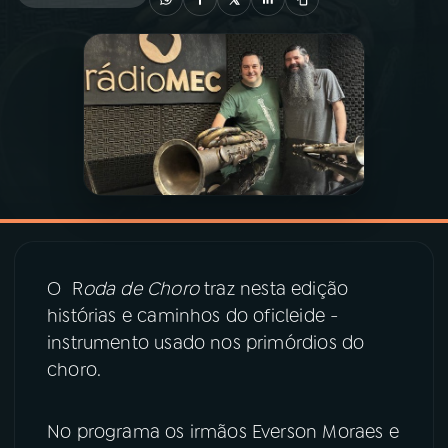
03
PROGRAMAÇÃO
04
PROGRAMAS
05
PODCASTS
06
VIDEOCASTS
O R
oda de Choro
traz nesta edição
07
ÚLTIMAS
histórias e caminhos do oficleide -
instrumento usado nos primórdios do
choro.
08
PRÊMIO RÁDIO MEC
No programa os irmãos Everson Moraes e
ACOMPANHE A RÁDIO MEC