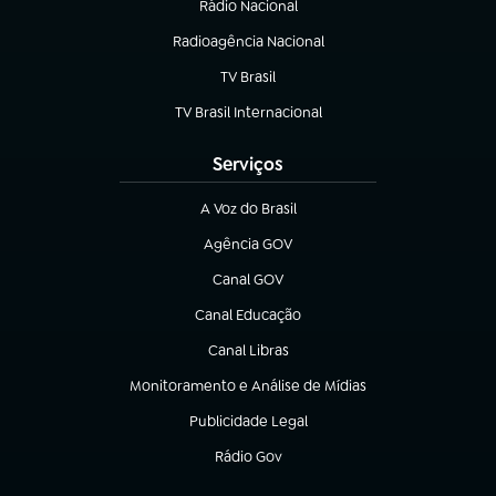
Rádio Nacional
(abre em nova aba)
Radioagência Nacional
(abre em nova aba)
TV Brasil
(abre em nova aba)
TV Brasil Internacional
(abre em nova aba)
Serviços
A Voz do Brasil
(abre em nova aba)
Agência GOV
(abre em nova aba)
Canal GOV
(abre em nova aba)
Canal Educação
(abre em nova aba)
Canal Libras
(abre em nova aba)
Monitoramento e Análise de Mídias
(abre em nova aba)
Publicidade Legal
(abre em nova aba)
Rádio Gov
(abre em nova aba)