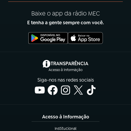
Baixe o app da rádio MEC
E tenha a gente sempre com você.
(abre em nova aba)
TRANSPARÊNCIA
Acesso à Informação
Siga-nos nas redes sociais
Acesso à Informação
Institucional
(abre em nova aba)