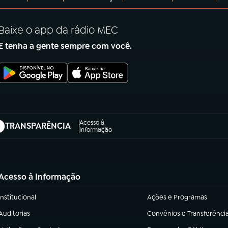
Baixe o app da rádio MEC
E tenha a gente sempre com você.
Acesso à
TRANSPARÊNCIA
abre em nova aba)
Informação
Acesso à Informação
Institucional
Ações e Programas
(abre em nova aba)
(abre em nova aba)
Auditorias
Convênios e Transferênci
(abre em nova aba)
(abre em nova aba)