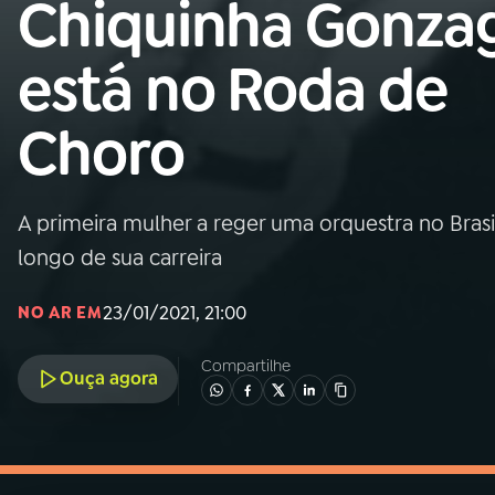
Chiquinha Gonza
MEC
está no Roda de
01
INÍCIO
Choro
02
A RÁDIO
03
PROGRAMAÇÃO
A primeira mulher a reger uma orquestra no Brasi
longo de sua carreira
04
PROGRAMAS
23/01/2021, 21:00
NO AR EM
05
PODCASTS
Compartilhe
Ouça agora
06
VIDEOCASTS