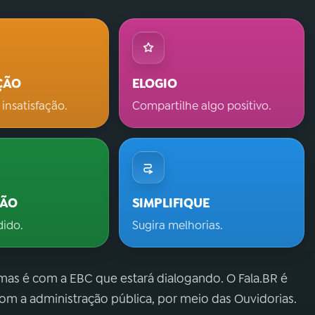
ÇÃO
ELOGIO
 insatisfação.
Compartilhe algo positivo.
ÇÃO
SIMPLIFIQUE
dido.
Sugira melhorias.
 mas é com a EBC que estará dialogando. O Fala.BR é
m a administração pública, por meio das Ouvidorias.