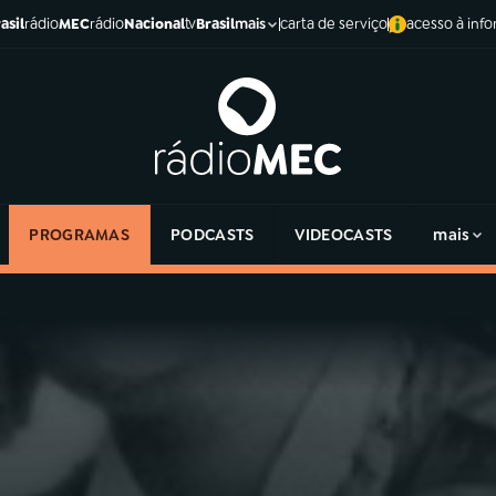
asil
rádio
MEC
rádio
Nacional
tv
Brasil
carta de serviço
acesso à inf
mais
PROGRAMAS
PODCASTS
VIDEOCASTS
mais