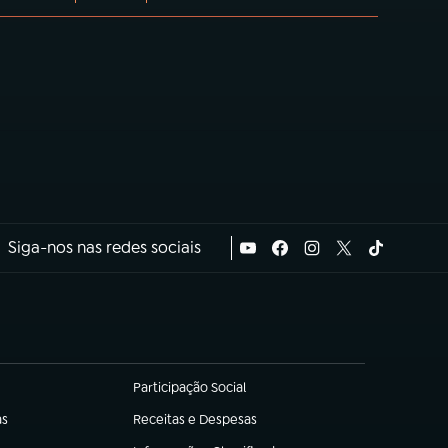
Siga-nos nas redes sociais
Participação Social
(abre em nova aba)
as
Receitas e Despesas
(abre em nova aba)