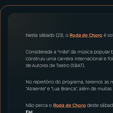
07
ÚLTIMAS
08
PRÊMIO RÁDIO MEC
Nesta sábado (23), o
Roda de Choro
é so
ACOMPANHE A RÁDIO MEC
YouTube
Facebook
Considerada a “mãe” da música popular br
construiu uma carreira internacional e f
Instagram
X
de Autores de Teatro (SBAT).
TikTok
No repertório do programa, teremos as 
"Atraente" e "Lua Branca", além de muitas
Não perca o
Roda de Choro
deste sábado 
FM
!