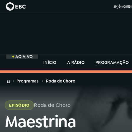
agência
Br
AO VIVO
INÍCIO
A RÁDIO
PROGRAMAÇÃO
MENU
Programas
Roda de Choro
Buscar
na
Rádio
Roda de Choro
EPISÓDIO
Buscar
MEC
Buscar
Maestrina
na
Rádio
Início
AO VIVO