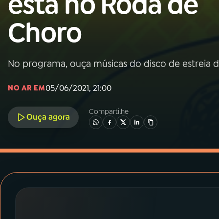
está no Roda de
MEC
Choro
01
INÍCIO
02
A RÁDIO
No programa, ouça músicas do disco de estreia do
05/06/2021, 21:00
NO AR EM
03
PROGRAMAÇÃO
Compartilhe
Ouça agora
04
PROGRAMAS
05
PODCASTS
06
VIDEOCASTS