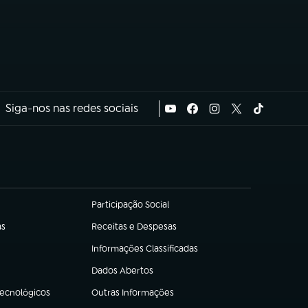
Siga-nos nas redes sociais
Participação Social
(abre em nova aba)
as
Receitas e Despesas
(abre em nova aba)
Informações Classificadas
(abre em nova aba)
Dados Abertos
(abre em nova aba)
Tecnológicos
Outras Informações
(abre em nova aba)