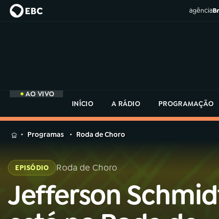
agência
Br
AO VIVO
INÍCIO
A RÁDIO
PROGRAMAÇÃO
MENU
Programas
Roda de Choro
Buscar
na
Roda de Choro
EPISÓDIO
Rádio
Buscar
MEC
Jefferson Schmid
Buscar
na
Rádio
Início
AO VIVO