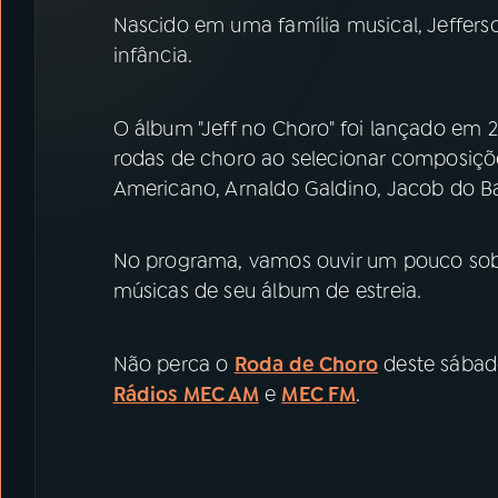
07
ÚLTIMAS
Nascido em uma família musical, Jeffers
infância.
08
PRÊMIO RÁDIO MEC
O álbum "Jeff no Choro" foi lançado em 
rodas de choro ao selecionar composiçõe
ACOMPANHE A RÁDIO MEC
Americano, Arnaldo Galdino, Jacob do B
YouTube
Facebook
No programa, vamos ouvir um pouco sobre
Instagram
X
músicas de seu álbum de estreia.
TikTok
Não perca o
Roda de Choro
deste sábado 
Rádios MEC AM
e
MEC FM
.