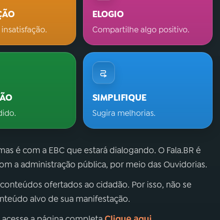
ÇÃO
ELOGIO
 insatisfação.
Compartilhe algo positivo.
ÇÃO
SIMPLIFIQUE
dido.
Sugira melhorias.
 mas é com a EBC que estará dialogando. O Fala.BR é
m a administração pública, por meio das Ouvidorias.
 conteúdos ofertados ao cidadão. Por isso, não se
onteúdo alvo de sua manifestação.
Clique aqui
, acesse a página completa
.