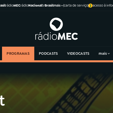
asil
rádio
MEC
rádio
Nacional
tv
Brasil
carta de serviço
acesso à inf
mais
PROGRAMAS
PODCASTS
VIDEOCASTS
mais
t