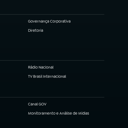
Governança Corporativa
(abre em nova aba)
Diretoria
(abre em nova aba)
Rádio Nacional
(abre em nova aba)
TV Brasil Internacional
(abre em nova aba)
Canal GOV
(abre em nova aba)
Monitoramento e Análise de Mídias
(abre em nova aba)