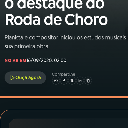
o destaque do
MEC
Roda de Choro
01
INÍCIO
02
A RÁDIO
Pianista e compositor iniciou os estudos musica
sua primeira obra
03
PROGRAMAÇÃO
16/09/2020, 02:00
NO AR EM
04
PROGRAMAS
Compartilhe
Ouça agora
05
PODCASTS
06
VIDEOCASTS