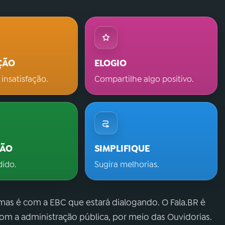
ÇÃO
ELOGIO
 insatisfação.
Compartilhe algo positivo.
ÇÃO
SIMPLIFIQUE
dido.
Sugira melhorias.
 mas é com a EBC que estará dialogando. O Fala.BR é
m a administração pública, por meio das Ouvidorias.