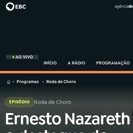
agência
Br
AO VIVO
INÍCIO
A RÁDIO
PROGRAMAÇÃO
MENU
Programas
Roda de Choro
Buscar
na
Roda de Choro
EPISÓDIO
Rádio
Buscar
MEC
Ernesto Nazareth
Buscar
na
Rádio
Início
AO VIVO