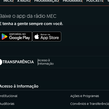
INÍCIO
A RÁDIO
PROGRAMAÇÃO
PROGRAMAS
PODCASTS
Baixe o app da rádio MEC
E tenha a gente sempre com você.
Acesso à
TRANSPARÊNCIA
abre em nova aba)
Informação
Acesso à Informação
Institucional
Ações e Programas
(abre em nova aba)
(abre em nova aba)
Auditorias
Convênios e Transferênci
(abre em nova aba)
(abre em nova aba)