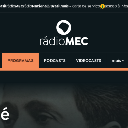
asil
rádio
MEC
rádio
Nacional
tv
Brasil
carta de serviço
acesso à inf
mais
PROGRAMAS
PODCASTS
VIDEOCASTS
mais
 é