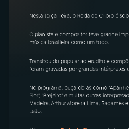
07
ÚLTIMAS
Nesta terça-feira, o Roda de Choro é sob
08
PRÊMIO RÁDIO MEC
O pianista e compositor teve grande im
ACOMPANHE A RÁDIO MEC
música brasileira como um todo.
YouTube
Facebook
Transitou do popular ao erudito e compôs
Instagram
X
foram gravadas por grandes intérpretes 
TikTok
No programa, ouça obras como "Apanhei-t
Pior", "Brejeiro" e muitas outras interpre
Madeira, Arthur Moreira Lima, Radamés e
Leão.