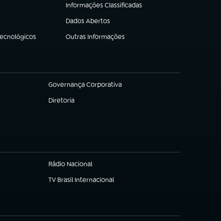
Informações Classificadas
(abre em nova aba)
Dados Abertos
(abre em nova aba)
Tecnológicos
Outras Informações
(abre em nova aba)
Governança Corporativa
(abre em nova aba)
Diretoria
(abre em nova aba)
Rádio Nacional
(abre em nova aba)
TV Brasil Internacional
(abre em nova aba)