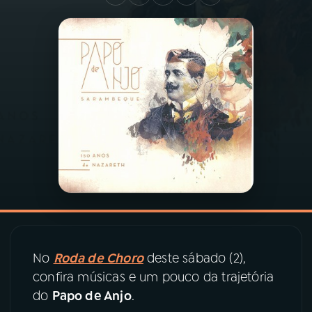
03
PROGRAMAÇÃO
04
PROGRAMAS
05
PODCASTS
06
VIDEOCASTS
07
ÚLTIMAS
No
Roda de Choro
deste sábado (2),
08
PRÊMIO RÁDIO MEC
confira músicas e um pouco da trajetória
do
Papo de Anjo
.
ACOMPANHE A RÁDIO MEC