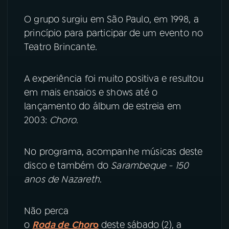
O grupo surgiu em São Paulo, em 1998, a
YouTube
Facebook
princípio para participar de um evento no
Teatro Brincante.
Instagram
X
TikTok
A experiência foi muito positiva e resultou
em mais ensaios e shows até o
lançamento do álbum de estreia em
2003:
Choro
.
No programa, acompanhe músicas deste
disco e também do
Sarambeque - 150
anos de Nazareth
.
Não perca
o
Roda de Chor
o
deste sábado (2), a