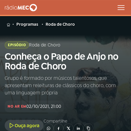
MENU
Programas
Roda de Choro
Roda de Choro
EPISÓDIO
Conheça o Papo de Anjo no
Buscar
na
Roda de Choro
Rádio
Buscar
MEC
Grupo é formado por músicos talentosos, que
apresentam releituras de clássicos do choro, com
Início
AO VIVO
uma linguagem própria
02/10/2021, 21:00
01
INÍCIO
NO AR EM
Compartilhe
Ouça agora
02
A RÁDIO