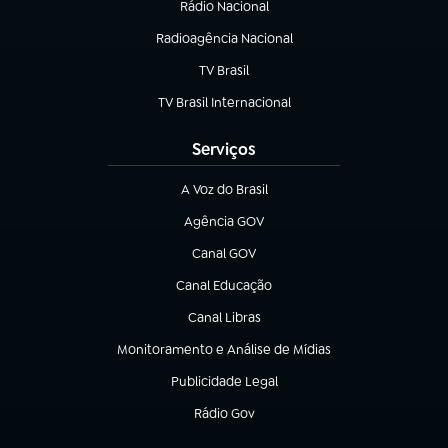
Rádio Nacional
(abre em nova aba)
Radioagência Nacional
(abre em nova aba)
TV Brasil
(abre em nova aba)
TV Brasil Internacional
(abre em nova aba)
Serviços
A Voz do Brasil
(abre em nova aba)
Agência GOV
(abre em nova aba)
Canal GOV
(abre em nova aba)
Canal Educação
(abre em nova aba)
Canal Libras
(abre em nova aba)
Monitoramento e Análise de Mídias
(abre em nova aba)
Publicidade Legal
(abre em nova aba)
Rádio Gov
(abre em nova aba)