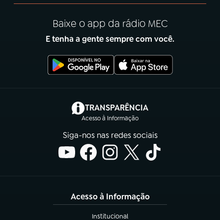
Baixe o app da rádio MEC
E tenha a gente sempre com você.
(abre em nova aba)
TRANSPARÊNCIA
Acesso à Informação
Siga-nos nas redes sociais
Acesso à Informação
Institucional
(abre em nova aba)