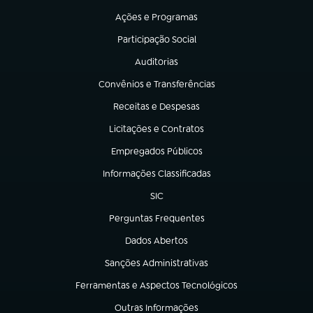
Ações e Programas
(abre em nova aba)
Participação Social
(abre em nova aba)
Auditorias
(abre em nova aba)
Convênios e Transferências
(abre em nova aba)
Receitas e Despesas
(abre em nova aba)
Licitações e Contratos
(abre em nova aba)
Empregados Públicos
(abre em nova aba)
Informações Classificadas
(abre em nova aba)
SIC
(abre em nova aba)
Perguntas Frequentes
(abre em nova aba)
Dados Abertos
(abre em nova aba)
Sanções Administrativas
(abre em nova aba)
Ferramentas e Aspectos Tecnológicos
(abre em nova aba)
Outras Informações
(abre em nova aba)