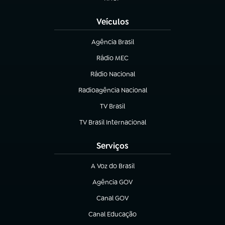
(abre em nova aba)
Veículos
Agência Brasil
(abre em nova aba)
Rádio MEC
Rádio Nacional
(abre em nova aba)
Radioagência Nacional
(abre em nova aba)
TV Brasil
(abre em nova aba)
TV Brasil Internacional
(abre em nova aba)
Serviços
A Voz do Brasil
(abre em nova aba)
Agência GOV
(abre em nova aba)
Canal GOV
(abre em nova aba)
Canal Educação
(abre em nova aba)