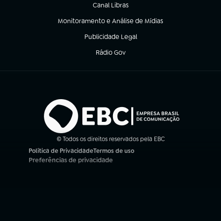
Canal Libras
(abre em nova aba)
Monitoramento e Análise de Mídias
(abre em nova aba)
Publicidade Legal
(abre em nova aba)
Rádio Gov
(abre em nova aba)
© Todos os direitos reservados pela EBC
Política de Privacidade
Termos de uso
(abre em nova aba)
(abre em nova aba)
Preferências de privacidade