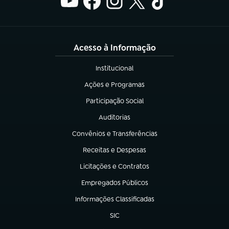
Acesso à Informação
Institucional
(abre em nova aba)
Ações e Programas
(abre em nova aba)
Participação Social
(abre em nova aba)
Auditorias
(abre em nova aba)
Convênios e Transferências
(abre em nova aba)
Receitas e Despesas
(abre em nova aba)
Licitações e Contratos
(abre em nova aba)
Empregados Públicos
(abre em nova aba)
Informações Classificadas
(abre em nova aba)
SIC
(abre em nova aba)