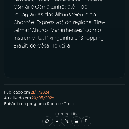
Osmar e Osmarzinho; além de
YouTube
Facebook
fonogramas dos álbuns "Gente do
Choro" e 'Expressivo", do regional Tira-
Instagram
X
teima; "Choros Maranhenses" com o
Instrumental Pixinguinha e "Shopping
TikTok
Brazil", de César Teixeira.
Publicado em
21/11/2024
Atualizado em
20/05/2026
Episódio
do programa
Roda de Choro
Compartilhe