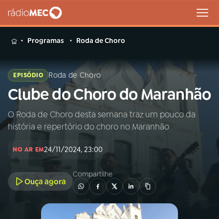
MENU
Programas
Roda de Choro
Roda de Choro
EPISÓDIO
Clube do Choro do Maranhão
Buscar
na
Rádio
O Roda de Choro desta semana traz um pouco da
Buscar
MEC
história e repertório do choro no Maranhão
Início
AO VIVO
24/11/2024, 23:00
NO AR EM
Compartilhe
01
INÍCIO
Ouça agora
02
A RÁDIO