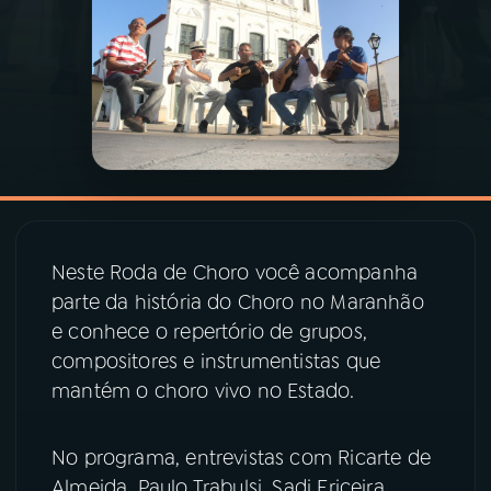
03
PROGRAMAÇÃO
04
PROGRAMAS
05
PODCASTS
Neste Roda de Choro você acompanha
06
VIDEOCASTS
parte da história do Choro no Maranhão
e conhece o repertório de grupos,
07
ÚLTIMAS
compositores e instrumentistas que
mantém o choro vivo no Estado.
08
PRÊMIO RÁDIO MEC
No programa, entrevistas com Ricarte de
Almeida, Paulo Trabulsi, Sadi Ericeira,
ACOMPANHE A RÁDIO MEC