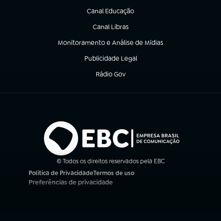
Canal Educação
(abre em nova aba)
Canal Libras
(abre em nova aba)
Monitoramento e Análise de Mídias
(abre em nova aba)
Publicidade Legal
(abre em nova aba)
Rádio Gov
(abre em nova aba)
© Todos os direitos reservados pela EBC
Política de Privacidade
Termos de uso
(abre em nova aba)
(abre em nova aba)
Preferências de privacidade