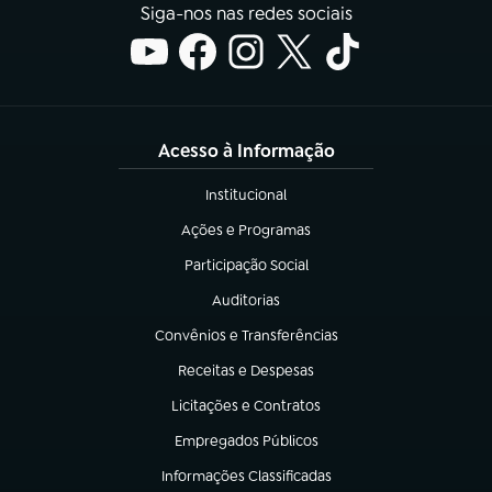
Siga-nos nas redes sociais
Acesso à Informação
Institucional
(abre em nova aba)
Ações e Programas
(abre em nova aba)
Participação Social
(abre em nova aba)
Auditorias
(abre em nova aba)
Convênios e Transferências
(abre em nova aba)
Receitas e Despesas
(abre em nova aba)
Licitações e Contratos
(abre em nova aba)
Empregados Públicos
(abre em nova aba)
Informações Classificadas
(abre em nova aba)