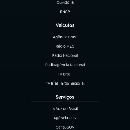
Ouvidoria
(abre em nova aba)
RNCP
(abre em nova aba)
Veículos
Agência Brasil
(abre em nova aba)
Rádio MEC
Rádio Nacional
(abre em nova aba)
Radioagência Nacional
(abre em nova aba)
TV Brasil
(abre em nova aba)
TV Brasil Internacional
(abre em nova aba)
Serviços
A Voz do Brasil
(abre em nova aba)
Agência GOV
(abre em nova aba)
Canal GOV
(abre em nova aba)