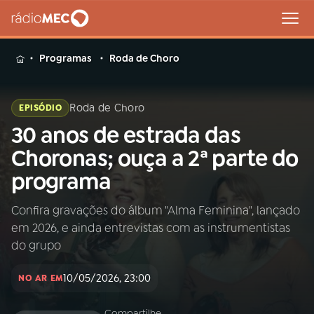
MENU
Programas
Roda de Choro
Roda de Choro
EPISÓDIO
30 anos de estrada das
Buscar
na
Choronas; ouça a 2ª parte do
Rádio
Buscar
programa
MEC
Confira gravações do álbum "Alma Feminina", lançado
Início
AO VIVO
em 2026, e ainda entrevistas com as instrumentistas
do grupo
01
INÍCIO
10/05/2026, 23:00
NO AR EM
02
A RÁDIO
Compartilhe