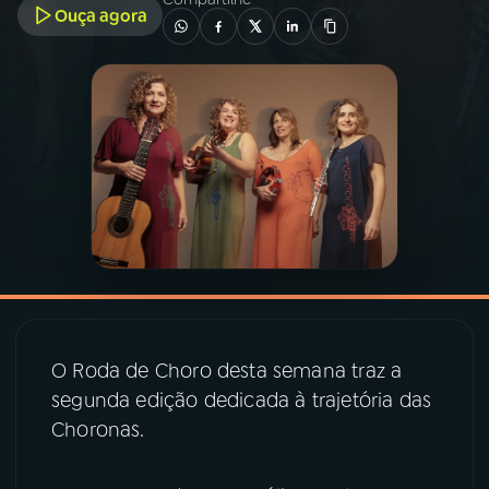
Ouça agora
03
PROGRAMAÇÃO
04
PROGRAMAS
05
PODCASTS
06
VIDEOCASTS
07
ÚLTIMAS
O Roda de Choro desta semana traz a
segunda edição dedicada à trajetória das
08
PRÊMIO RÁDIO MEC
Choronas.
ACOMPANHE A RÁDIO MEC