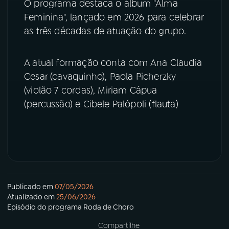
O programa destaca o álbum "Alma
Feminina", lançado em 2026 para celebrar
YouTube
Facebook
as três décadas de atuação do grupo.
Instagram
X
A atual formação conta com Ana Claudia
TikTok
Cesar (cavaquinho), Paola Picherzky
(violão 7 cordas), Miriam Cápua
(percussão) e Cibele Palópoli (flauta)
Publicado em
07/05/2026
Atualizado em
25/06/2026
Episódio
do programa
Roda de Choro
Compartilhe