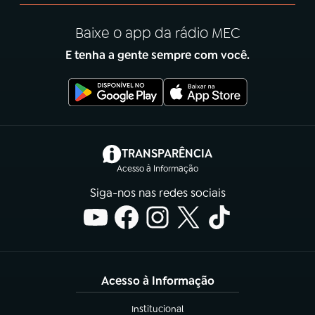
Baixe o app da rádio MEC
E tenha a gente sempre com você.
(abre em nova aba)
TRANSPARÊNCIA
Acesso à Informação
Siga-nos nas redes sociais
Acesso à Informação
Institucional
(abre em nova aba)