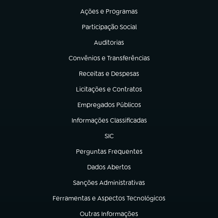
Ações e Programas
(abre em nova aba)
Participação Social
(abre em nova aba)
Auditorias
(abre em nova aba)
Convênios e Transferências
(abre em nova aba)
Receitas e Despesas
(abre em nova aba)
Licitações e Contratos
(abre em nova aba)
Empregados Públicos
(abre em nova aba)
Informações Classificadas
(abre em nova aba)
SIC
(abre em nova aba)
Perguntas Frequentes
(abre em nova aba)
Dados Abertos
(abre em nova aba)
Sanções Administrativas
(abre em nova aba)
Ferramentas e Aspectos Tecnológicos
(abre em nova aba)
Outras Informações
(abre em nova aba)