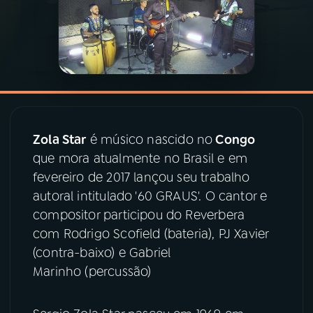
03
PROGRAMAÇÃO
04
PROGRAMAS
05
PODCASTS
Zola Star
é músico nascido no
Congo
que mora atualmente no Brasil e em
06
VIDEOCASTS
fevereiro de 2017 lançou seu trabalho
autoral intitulado '60 GRAUS'. O cantor e
compositor participou do Reverbera
07
ÚLTIMAS
com Rodrigo Scofield (bateria), PJ Xavier
(contra-baixo) e Gabriel
08
PRÊMIO RÁDIO MEC
Marinho (percussão)
ACOMPANHE A RÁDIO MEC