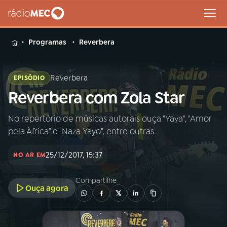
MENU
Programas
Reverbera
Reverbera
EPISÓDIO
Reverbera com Zola Star
Buscar
na
Rádio
No repertório de músicas autorais ouça "Yaya", "Amor
Buscar
MEC
pela África" e "Naza Yayo", entre outras.
Início
AO VIVO
25/12/2017, 15:37
NO AR EM
Compartilhe
01
INÍCIO
Ouça agora
02
A RÁDIO