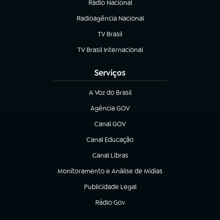
Rádio Nacional
(abre em nova aba)
Radioagência Nacional
(abre em nova aba)
TV Brasil
(abre em nova aba)
TV Brasil Internacional
(abre em nova aba)
Serviços
A Voz do Brasil
(abre em nova aba)
Agência GOV
(abre em nova aba)
Canal GOV
(abre em nova aba)
Canal Educação
(abre em nova aba)
Canal Libras
(abre em nova aba)
Monitoramento e Análise de Mídias
(abre em nova aba)
Publicidade Legal
(abre em nova aba)
Rádio Gov
(abre em nova aba)