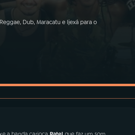
Reggae, Dub, Maracatu e Ijexá para o
uxe a banda carioca
Ratel
que faz um som