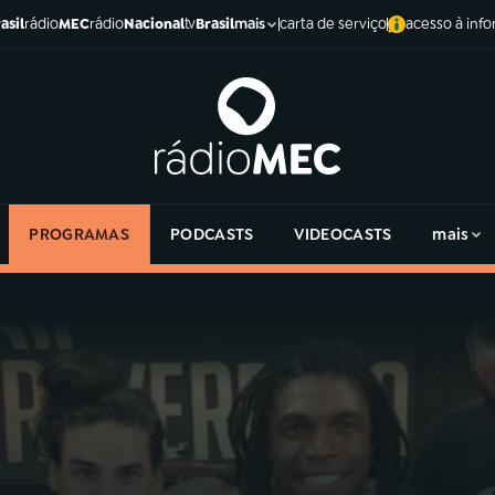
asil
rádio
MEC
rádio
Nacional
tv
Brasil
carta de serviço
acesso à inf
mais
PROGRAMAS
PODCASTS
VIDEOCASTS
mais