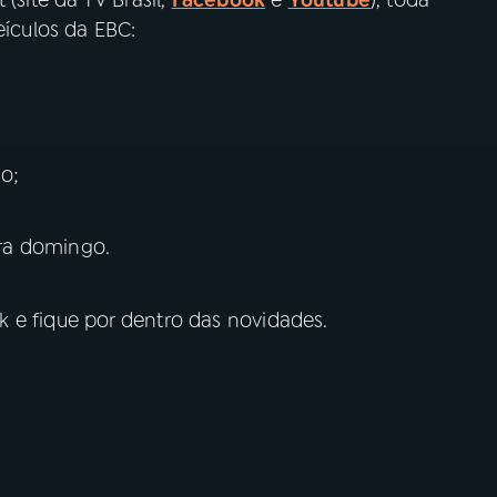
eículos da EBC:
do;
ra domingo.
 e fique por dentro das novidades.