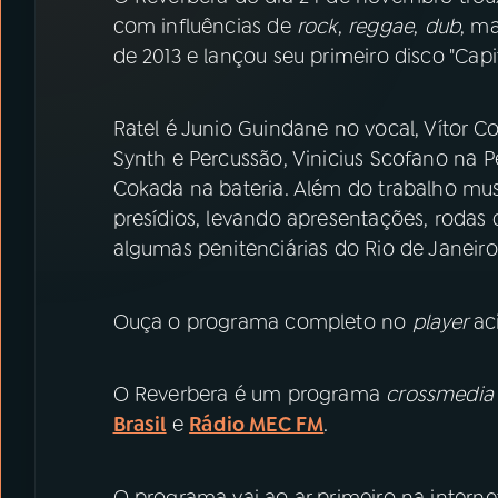
07
ÚLTIMAS
com influências de
rock
,
reggae
,
dub
, ma
de 2013 e lançou seu primeiro disco "Capi
08
PRÊMIO RÁDIO MEC
Ratel é Junio Guindane no vocal, Vítor Co
ACOMPANHE A RÁDIO MEC
Synth e Percussão, Vinicius Scofano na P
Cokada na bateria. Além do trabalho mus
YouTube
Facebook
presídios, levando apresentações, rodas 
algumas penitenciárias do Rio de Janeiro
Instagram
X
TikTok
Ouça o programa completo no
player
ac
O Reverbera é um programa
crossmedi
Brasil
e
Rádio MEC FM
.
O programa vai ao ar primeiro na internet 