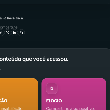
rama
Reverbera
ompartilhe
conteúdo que você acessou.
.
ÇÃO
ELOGIO
 insatisfação.
Compartilhe algo positivo.