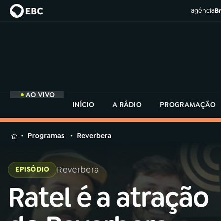
agência
Br
AO VIVO
INÍCIO
A RÁDIO
PROGRAMAÇÃO
MENU
Programas
Reverbera
Buscar
na
Reverbera
EPISÓDIO
Rádio
Buscar
MEC
Ratel é a atração
Buscar
na
Rádio
Início
AO VIVO