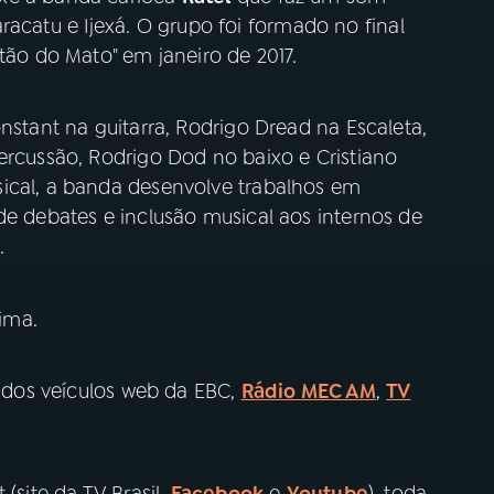
racatu e Ijexá. O grupo foi formado no final
tão do Mato" em janeiro de 2017.
nstant na guitarra, Rodrigo Dread na Escaleta,
ercussão, Rodrigo Dod no baixo e Cristiano
ical, a banda desenvolve trabalhos em
de debates e inclusão musical aos internos de
.
ima.
a
dos veículos web da EBC,
Rádio MEC AM
,
TV
(site da TV Brasil,
Facebook
e
Youtube
), toda