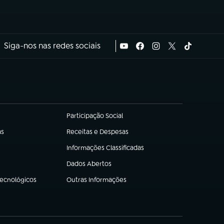
Siga-nos nas redes sociais
Participação Social
(abre em nova aba)
as
Receitas e Despesas
(abre em nova aba)
Informações Classificadas
(abre em nova aba)
Dados Abertos
(abre em nova aba)
Tecnológicos
Outras Informações
(abre em nova aba)