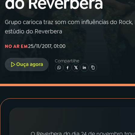
do Reverbera
MEC
01
INÍCIO
Grupo carioca traz som com influências do Rock, 
estúdio do Reverbera
02
A RÁDIO
25/11/2017, 01:00
NO AR EM
03
PROGRAMAÇÃO
Compartilhe
Ouça agora
04
PROGRAMAS
05
PODCASTS
06
VIDEOCASTS
O Reverbera do dia 24 de novembro tro