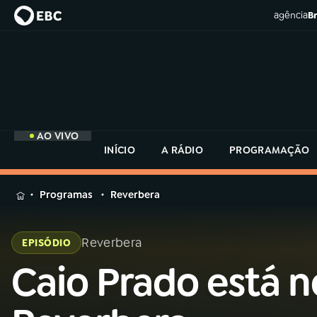
agência
Br
AO VIVO
INÍCIO
A RÁDIO
PROGRAMAÇÃO
MENU
Programas
Reverbera
Buscar
na
Reverbera
EPISÓDIO
Rádio
Buscar
MEC
Caio Prado está n
Buscar
na
Rádio
Início
AO VIVO