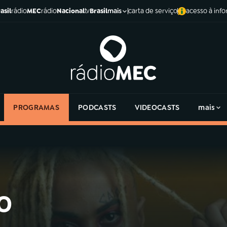
asil
rádio
MEC
rádio
Nacional
tv
Brasil
carta de serviço
acesso à inf
mais
PROGRAMAS
PODCASTS
VIDEOCASTS
mais
o