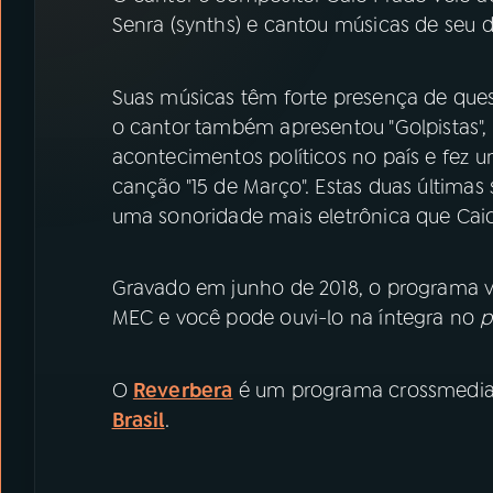
07
ÚLTIMAS
Senra (synths) e cantou músicas de seu di
08
PRÊMIO RÁDIO MEC
Suas músicas têm forte presença de quest
o cantor também apresentou "Golpistas", 
acontecimentos políticos no país e fez
ACOMPANHE A RÁDIO MEC
canção "15 de Março". Estas duas última
YouTube
Facebook
uma sonoridade mais eletrônica que Cai
Instagram
X
Gravado em junho de 2018, o programa vai 
TikTok
MEC e você pode ouvi-lo na íntegra no
p
O
Reverbera
é um programa crossmedia
Brasil
.