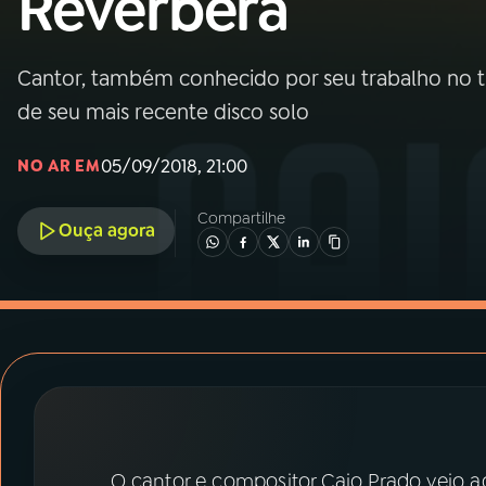
Reverbera
MEC
01
INÍCIO
Cantor, também conhecido por seu trabalho no t
de seu mais recente disco solo
02
A RÁDIO
05/09/2018, 21:00
NO AR EM
03
PROGRAMAÇÃO
Compartilhe
Ouça agora
04
PROGRAMAS
05
PODCASTS
06
VIDEOCASTS
O cantor e compositor Caio Prado veio