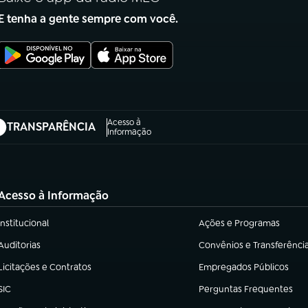
E tenha a gente sempre com você.
Acesso à
TRANSPARÊNCIA
abre em nova aba)
Informação
Acesso à Informação
Institucional
Ações e Programas
(abre em nova aba)
(abre em nova aba)
Auditorias
Convênios e Transferênci
(abre em nova aba)
(abre em nova aba)
Licitações e Contratos
Empregados Públicos
(abre em nova aba)
(abre em nova aba)
SIC
Perguntas Frequentes
(abre em nova aba)
(abre em nova aba)