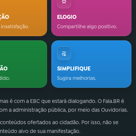
ÇÃO
ELOGIO
 insatisfação.
Compartilhe algo positivo.
ÇÃO
SIMPLIFIQUE
dido.
Sugira melhorias.
 mas é com a EBC que estará dialogando. O Fala.BR é
m a administração pública, por meio das Ouvidorias.
 conteúdos ofertados ao cidadão. Por isso, não se
onteúdo alvo de sua manifestação.