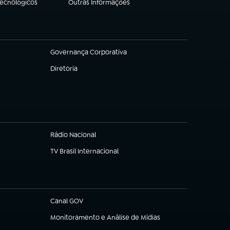
Tecnológicos
Outras Informações
(abre em nova aba)
Governança Corporativa
(abre em nova aba)
Diretoria
(abre em nova aba)
Rádio Nacional
(abre em nova aba)
TV Brasil Internacional
(abre em nova aba)
Canal GOV
(abre em nova aba)
Monitoramento e Análise de Mídias
(abre em nova aba)