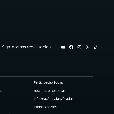
Siga-nos nas redes sociais
Participação Social
(abre em nova aba)
as
Receitas e Despesas
(abre em nova aba)
Informações Classificadas
(abre em nova aba)
Dados Abertos
(abre em nova aba)