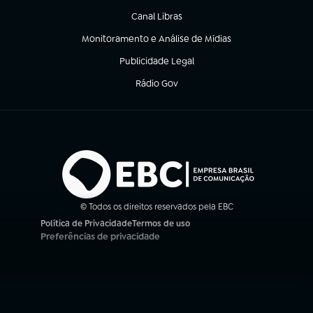
Canal Libras
(abre em nova aba)
Monitoramento e Análise de Mídias
(abre em nova aba)
Publicidade Legal
(abre em nova aba)
Rádio Gov
(abre em nova aba)
© Todos os direitos reservados pela EBC
Política de Privacidade
Termos de uso
(abre em nova aba)
(abre em nova aba)
Preferências de privacidade