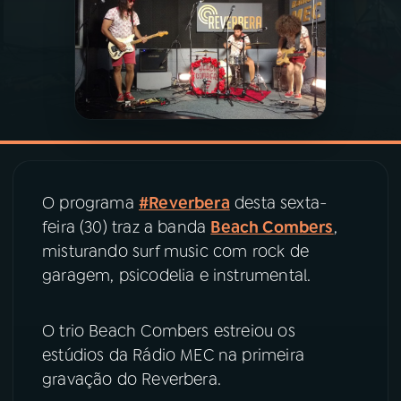
03
PROGRAMAÇÃO
04
PROGRAMAS
05
PODCASTS
O programa
#Reverbera
desta sexta-
06
VIDEOCASTS
feira (30) traz a banda
Beach Combers
,
misturando surf music com rock de
garagem, psicodelia e instrumental.
07
ÚLTIMAS
O trio Beach Combers estreiou os
08
PRÊMIO RÁDIO MEC
estúdios da Rádio MEC na primeira
gravação do Reverbera.
ACOMPANHE A RÁDIO MEC