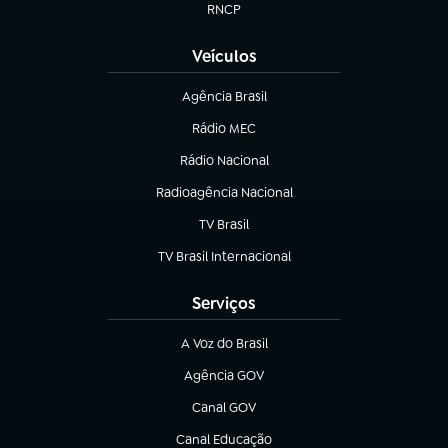
RNCP
(abre em nova aba)
Veículos
Agência Brasil
(abre em nova aba)
Rádio MEC
Rádio Nacional
(abre em nova aba)
Radioagência Nacional
(abre em nova aba)
TV Brasil
(abre em nova aba)
TV Brasil Internacional
(abre em nova aba)
Serviços
A Voz do Brasil
(abre em nova aba)
Agência GOV
(abre em nova aba)
Canal GOV
(abre em nova aba)
Canal Educação
(abre em nova aba)