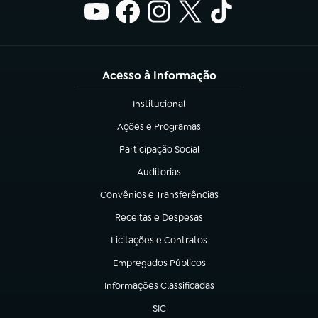
Acesso à Informação
Institucional
(abre em nova aba)
Ações e Programas
(abre em nova aba)
Participação Social
(abre em nova aba)
Auditorias
(abre em nova aba)
Convênios e Transferências
(abre em nova aba)
Receitas e Despesas
(abre em nova aba)
Licitações e Contratos
(abre em nova aba)
Empregados Públicos
(abre em nova aba)
Informações Classificadas
(abre em nova aba)
SIC
(abre em nova aba)