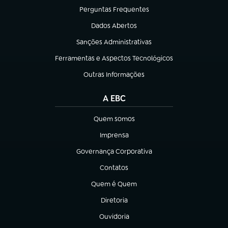
Perguntas Frequentes
(abre em nova aba)
Dados Abertos
(abre em nova aba)
Sanções Administrativas
(abre em nova aba)
Ferramentas e Aspectos Tecnológicos
(abre em nova aba)
Outras Informações
(abre em nova aba)
A EBC
Quem somos
(abre em nova aba)
Imprensa
(abre em nova aba)
Governança Corporativa
(abre em nova aba)
Contatos
(abre em nova aba)
Quem é Quem
(abre em nova aba)
Diretoria
(abre em nova aba)
Ouvidoria
(abre em nova aba)