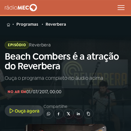
MENU
Programas
Reverbera
Reverbera
EPISÓDIO
Beach Combers é a atração
Buscar
na
do Reverbera
Rádio
Buscar
MEC
Ouça o programa completo no áudio acima
Início
AO VIVO
01/07/2017, 00:00
NO AR EM
01
INÍCIO
Compartilhe
Ouça agora
02
A RÁDIO